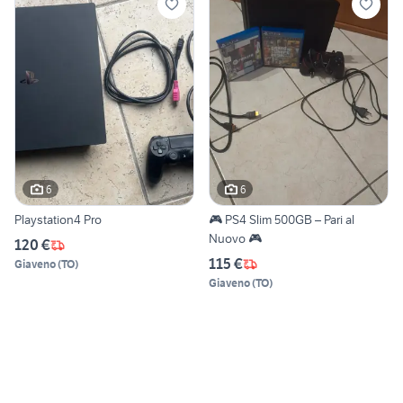
6
6
Playstation4 Pro
🎮 PS4 Slim 500GB – Pari al
Nuovo 🎮
120 €
115 €
Giaveno
(
TO
)
Giaveno
(
TO
)