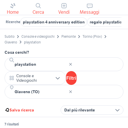
Home
Cerca
Vendi
Messaggi
playstation 4 anniversary edition
regalo playstation
Ricerche
Subito
Console e videogiochi
Piemonte
Torino (Prov)
Giaveno
playstation
Cosa cerchi?
Console e
Filtri
Videogiochi
Salva ricerca
Dal più rilevante
7 risultati