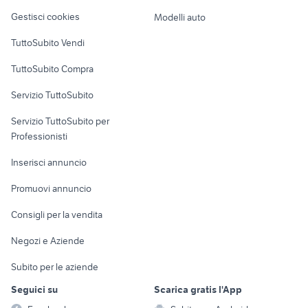
Veicoli commerciali
altro
Gestisci cookies
Modelli auto
Case vacanza
TuttoSubito Vendi
Uffici e Locali
TuttoSubito Compra
commerciali
Servizio TuttoSubito
elettronica
per la casa e la
sports e hobby
Servizio TuttoSubito per
persona
Informatica
Animali
Professionisti
Arredamento e
Console e
Accessori per
Casalinghi
Inserisci annuncio
Videogiochi
animali
Elettrodomestici
Promuovi annuncio
Audio/Video
Musica e Film
Giardino e Fai da te
Consigli per la vendita
Fotografia
Libri e Riviste
Abbigliamento e
Negozi e Aziende
Telefonia
Strumenti Musicali
Accessori
Subito per le aziende
Sports
Tutto per i bambini
Seguici su
Scarica gratis l'App
Biciclette