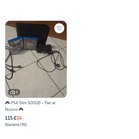
6
🎮 PS4 Slim 500GB – Pari al
Nuovo 🎮
115 €
Giaveno
(
TO
)