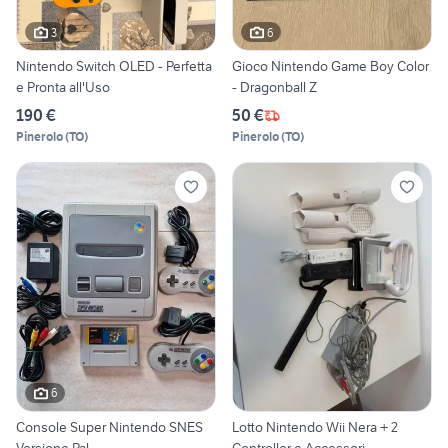
3
6
Nintendo Switch OLED - Perfetta
Gioco Nintendo Game Boy Color
e Pronta all'Uso
- Dragonball Z
190 €
50 €
Pinerolo
(
TO
)
Pinerolo
(
TO
)
6
Console Super Nintendo SNES
Lotto Nintendo Wii Nera + 2
Versione Pal
Controller e Accessori