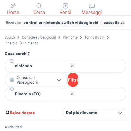
Home
Cerca
Vendi
Messaggi
controller nintendo switch videogiochi
cassette supe
Ricerche
Subito
Console e videogiochi
Piemonte
Torino (Prov)
Pinerolo
nintendo
Cosa cerchi?
Console e
Filtri
Videogiochi
Salva ricerca
Dal più rilevante
43 risultati