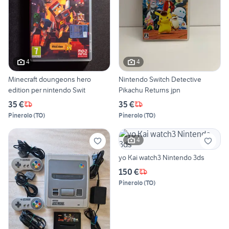
4
4
Minecraft doungeons hero
Nintendo Switch Detective
edition per nintendo Swit
Pikachu Returns jpn
35 €
35 €
Pinerolo
(
TO
)
Pinerolo
(
TO
)
4
yo Kai watch3 Nintendo 3ds
150 €
Pinerolo
(
TO
)