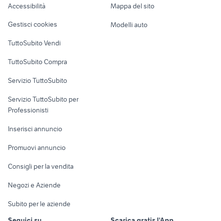
Accessibilità
Mappa del sito
Loft, mansarde e
Veicoli commerciali
altro
Gestisci cookies
Modelli auto
Case vacanza
TuttoSubito Vendi
Uffici e Locali
TuttoSubito Compra
commerciali
Servizio TuttoSubito
elettronica
per la casa e la
sports e hobby
Servizio TuttoSubito per
persona
Informatica
Animali
Professionisti
Arredamento e
Console e
Accessori per
Casalinghi
Inserisci annuncio
Videogiochi
animali
Elettrodomestici
Promuovi annuncio
Audio/Video
Musica e Film
Giardino e Fai da te
Consigli per la vendita
Fotografia
Libri e Riviste
Abbigliamento e
Negozi e Aziende
Telefonia
Strumenti Musicali
Accessori
Subito per le aziende
Sports
Tutto per i bambini
Seguici su
Scarica gratis l'App