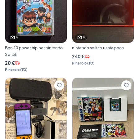
4
4
Ben 10 power trip per nintendo
nintendo switch usata poco
Switch
240 €
20 €
Pinerolo
(
TO
)
Pinerolo
(
TO
)