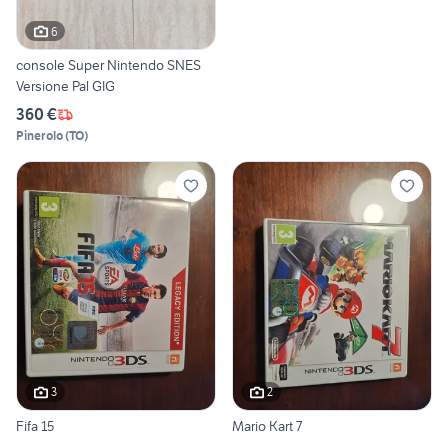
6
console Super Nintendo SNES
Versione Pal GIG
360 €
Pinerolo
(
TO
)
3
2
Fifa 15
Mario Kart 7