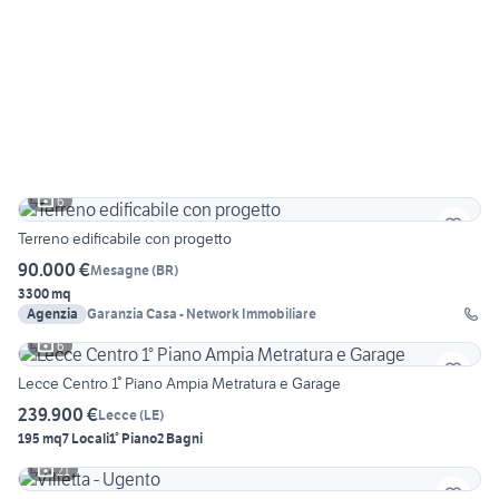
6
Terreno edificabile con progetto
90.000 €
Mesagne
(
BR
)
3300 mq
Agenzia
Garanzia Casa - Network Immobiliare
6
Lecce Centro 1° Piano Ampia Metratura e Garage
239.900 €
Lecce
(
LE
)
195 mq
7 Locali
1° Piano
2 Bagni
21