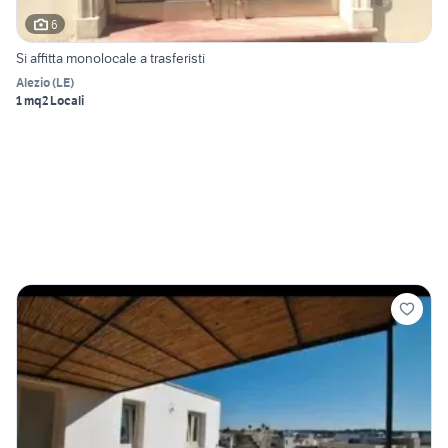
6
Si affitta monolocale a trasferisti
Alezio
(
LE
)
1 mq
2 Locali