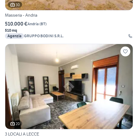
30
Masseria - Andria
510.000 €
Andria
(
BT
)
510 mq
Agenzia
GRUPPO BODINI S.R.L.
20
3 LOCALI A LECCE