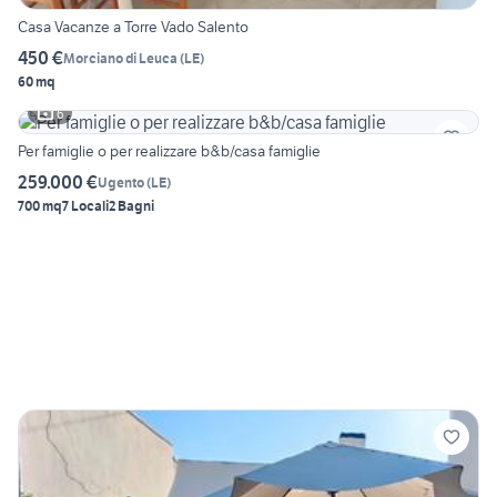
Casa Vacanze a Torre Vado Salento
450 €
Morciano di Leuca
(
LE
)
60 mq
6
Per famiglie o per realizzare b&b/casa famiglie
259.000 €
Ugento
(
LE
)
700 mq
7 Locali
2 Bagni