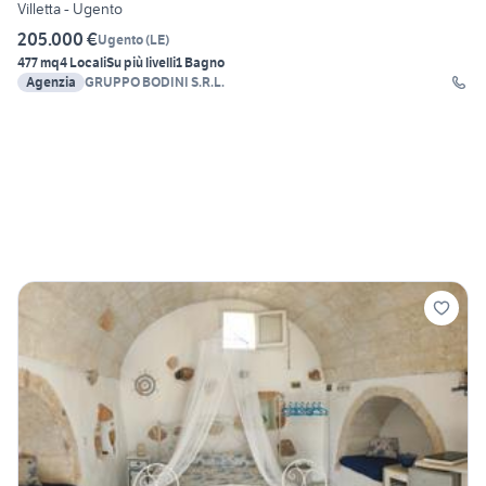
Villetta - Ugento
205.000 €
Ugento
(
LE
)
477 mq
4 Locali
Su più livelli
1 Bagno
Agenzia
GRUPPO BODINI S.R.L.