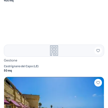
400 mq
Gestione
Castrignano del Capo
(
LE
)
50 mq