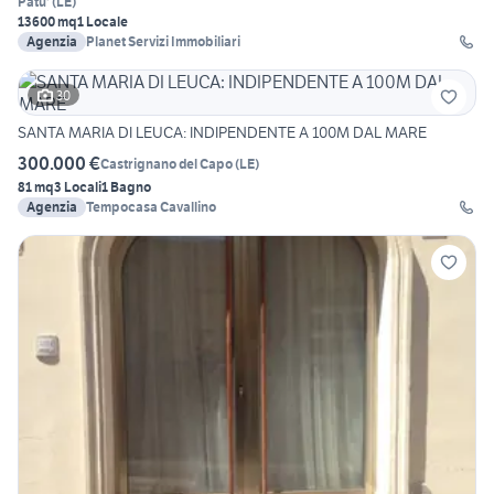
Patu'
(
LE
)
13600 mq
1 Locale
Agenzia
Planet Servizi Immobiliari
30
SANTA MARIA DI LEUCA: INDIPENDENTE A 100M DAL MARE
300.000 €
Castrignano del Capo
(
LE
)
81 mq
3 Locali
1 Bagno
Agenzia
Tempocasa Cavallino