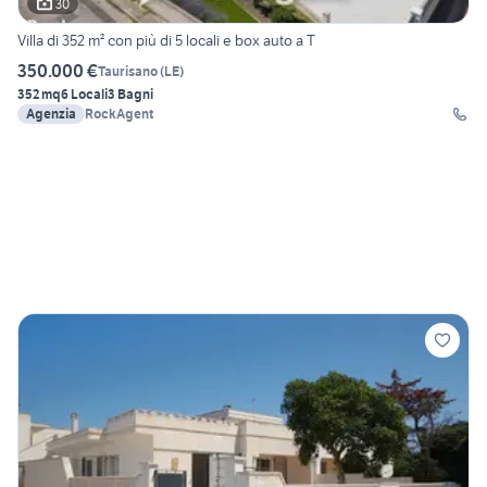
30
Villa di 352 m² con più di 5 locali e box auto a T
350.000 €
Taurisano
(
LE
)
352 mq
6 Locali
3 Bagni
Agenzia
RockAgent