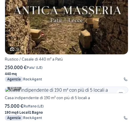
29
Rustico / Casale di 440 m² a Patù
250.000 €
Patu'
(
LE
)
440 mq
Agenzia
RockAgent
30
Casa indipendente di 190 m² con più di 5 locali a
75.000 €
Ruffano
(
LE
)
190 mq
6 Locali
1 Bagno
Agenzia
RockAgent