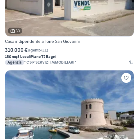
30
Casa indipendente a Torre San Giovanni
310.000 €
Ugento
(
LE
)
150 mq
5 Locali
Piano T
2 Bagni
Agenzia
" C S P SERVIZI IMMOBILIARI "