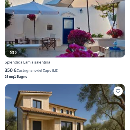
6
Splendida Lamia salentina
350 €
Castrignano del Capo
(
LE
)
25 mq
1 Bagno