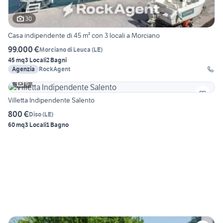
30
Casa indipendente di 45 m² con 3 locali a Morciano
99.000 €
Morciano di Leuca
(
LE
)
45 mq
3 Locali
2 Bagni
Agenzia
RockAgent
6
Villetta Indipendente Salento
800 €
Diso
(
LE
)
60 mq
3 Locali
1 Bagno