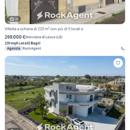
30
Villetta a schiera di 220 m² con più di 5 locali a
269.000 €
Morciano di Leuca
(
LE
)
220 mq
6 Locali
2 Bagni
Agenzia
RockAgent