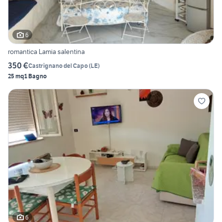
6
romantica Lamia salentina
350 €
Castrignano del Capo
(
LE
)
25 mq
1 Bagno
6