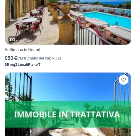
5
Settimana in Resort
950 €
Castrignano del Capo
(
LE
)
35 mq
2 Locali
Piano T