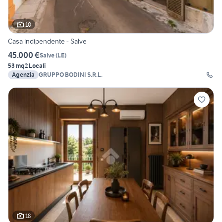
10
Casa indipendente - Salve
45.000 €
Salve
(
LE
)
53 mq
2 Locali
Agenzia
GRUPPO BODINI S.R.L.
18