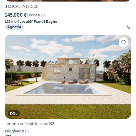
3 LOCALI A LECCE
145.000 €
Lecce
(
LE
)
126 mq
4 Locali
5° Piano
1 Bagno
Agenzia
5
Terreno edificabile zona B2
Miggiano
(
LE
)