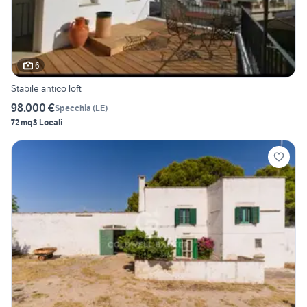
6
Stabile antico loft
98.000 €
Specchia
(
LE
)
72 mq
3 Locali