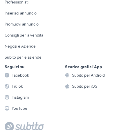
Informatica
Animali
Professionisti
Arredamento e
Console e
Accessori per
Casalinghi
Inserisci annuncio
Videogiochi
animali
Elettrodomestici
Promuovi annuncio
Audio/Video
Musica e Film
Giardino e Fai da te
Consigli per la vendita
Fotografia
Libri e Riviste
Abbigliamento e
Negozi e Aziende
Telefonia
Strumenti Musicali
Accessori
Subito per le aziende
Sports
Tutto per i bambini
Seguici su
Scarica gratis l'App
Biciclette
Facebook
Subito per Android
Collezionismo
TikTok
Subito per iOS
Instagram
YouTube