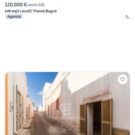
120.000 €
Lecce
(
LE
)
140 mq
3 Locali
2° Piano
1 Bagno
Agenzia