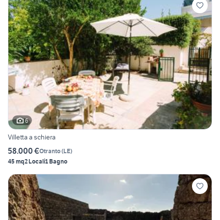
6
Villetta a schiera
58.000 €
Otranto
(
LE
)
45 mq
2 Locali
1 Bagno