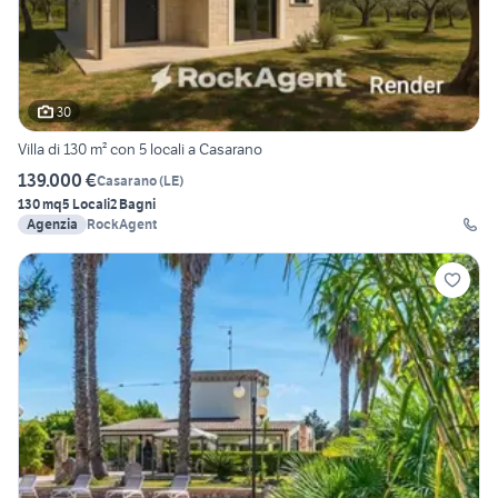
30
Villa di 130 m² con 5 locali a Casarano
139.000 €
Casarano
(
LE
)
130 mq
5 Locali
2 Bagni
Agenzia
RockAgent