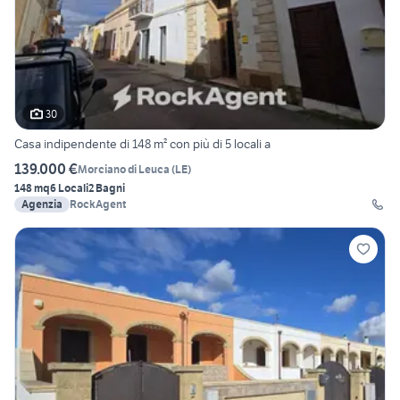
30
Casa indipendente di 148 m² con più di 5 locali a
139.000 €
Morciano di Leuca
(
LE
)
148 mq
6 Locali
2 Bagni
Agenzia
RockAgent