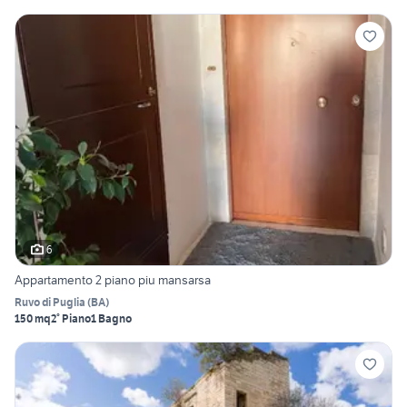
6
Appartamento 2 piano piu mansarsa
Ruvo di Puglia
(
BA
)
150 mq
2° Piano
1 Bagno