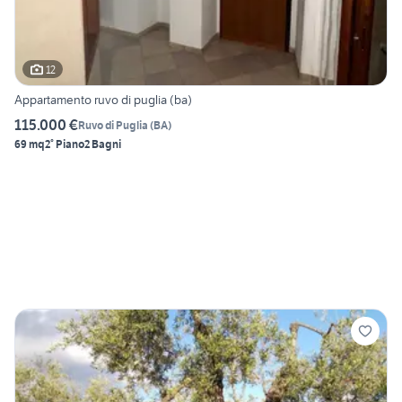
12
Appartamento ruvo di puglia (ba)
115.000 €
Ruvo di Puglia
(
BA
)
69 mq
2° Piano
2 Bagni