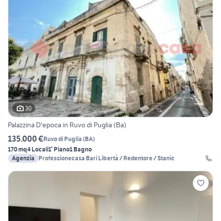
30
Palazzina D'epoca in Ruvo di Puglia (Ba)
135.000 €
Ruvo di Puglia
(
BA
)
170 mq
4 Locali
1° Piano
1 Bagno
Agenzia
Professionecasa Bari Libertà / Redentore / Stanic