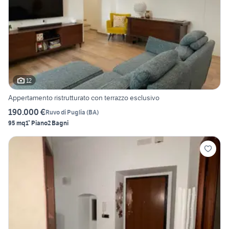
12
Appertamento ristrutturato con terrazzo esclusivo
190.000 €
Ruvo di Puglia
(
BA
)
95 mq
1° Piano
2 Bagni