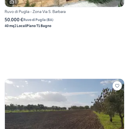
3
Ruvo di Puglia - Zona Via S. Barbara
50.000 €
Ruvo di Puglia
(
BA
)
40 mq
2 Locali
Piano T
1 Bagno