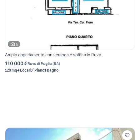
6
Ampio appartamento con veranda e soffitta in Ruvo
110.000 €
Ruvo di Puglia
(
BA
)
120 mq
4 Locali
3° Piano
1 Bagno