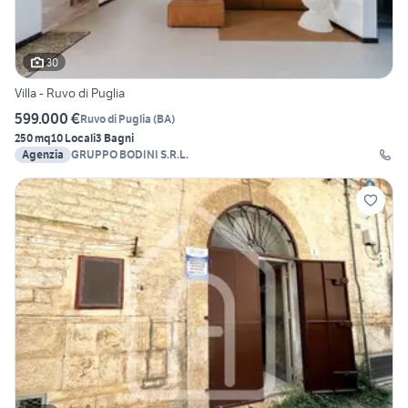
30
Villa - Ruvo di Puglia
599.000 €
Ruvo di Puglia
(
BA
)
250 mq
10 Locali
3 Bagni
Agenzia
GRUPPO BODINI S.R.L.