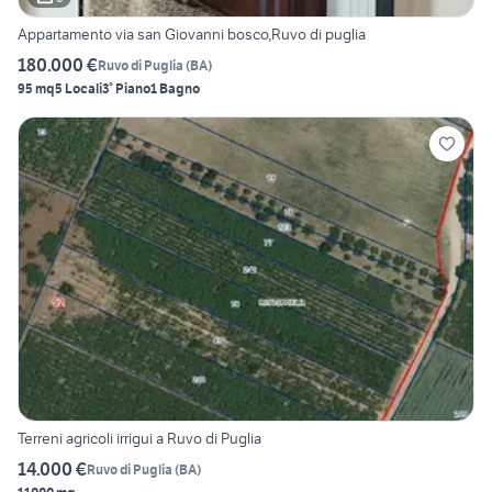
Appartamento via san Giovanni bosco,Ruvo di puglia
180.000 €
Ruvo di Puglia
(
BA
)
95 mq
5 Locali
3° Piano
1 Bagno
Terreni agricoli irrigui a Ruvo di Puglia
14.000 €
Ruvo di Puglia
(
BA
)