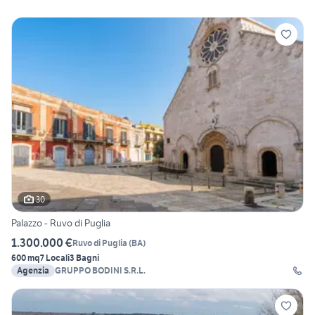
30
Palazzo - Ruvo di Puglia
1.300.000 €
Ruvo di Puglia
(
BA
)
600 mq
7 Locali
3 Bagni
Agenzia
GRUPPO BODINI S.R.L.