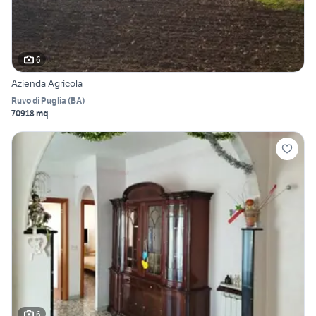
6
Azienda Agricola
Ruvo di Puglia
(
BA
)
70918 mq
6