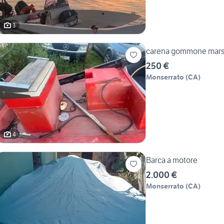
3
carena gommone mars
250 €
Monserrato
(
CA
)
4
Barca a motore
2.000 €
Monserrato
(
CA
)