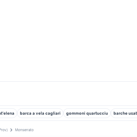
nt'elena
barca a vela cagliari
gommoni quartucciu
barche usat
(Prov)
Monserrato