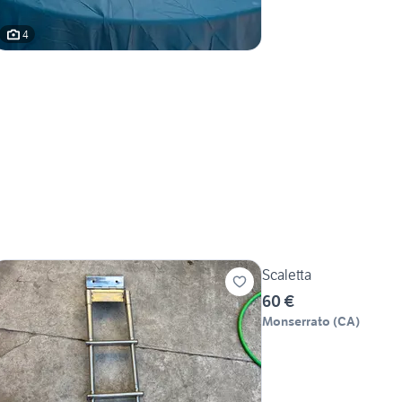
4
Scaletta
60 €
Monserrato
(
CA
)