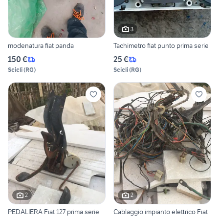
3
modenatura fiat panda
Tachimetro fiat punto prima serie
150 €
25 €
Scicli
(
RG
)
Scicli
(
RG
)
2
2
PEDALIERA Fiat 127 prima serie
Cablaggio impianto elettrico Fiat