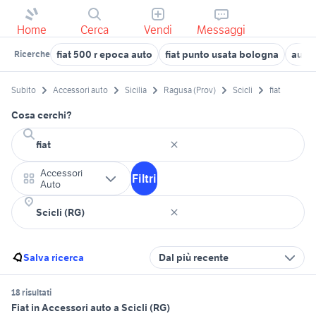
Home
Cerca
Vendi
Messaggi
fiat 500 r epoca auto
fiat punto usata bologna
auto 
Ricerche
Subito
Accessori auto
Sicilia
Ragusa (Prov)
Scicli
fiat
Cosa cerchi?
Accessori
Filtri
Auto
Salva ricerca
Dal più recente
18 risultati
Fiat in Accessori auto a Scicli (RG)