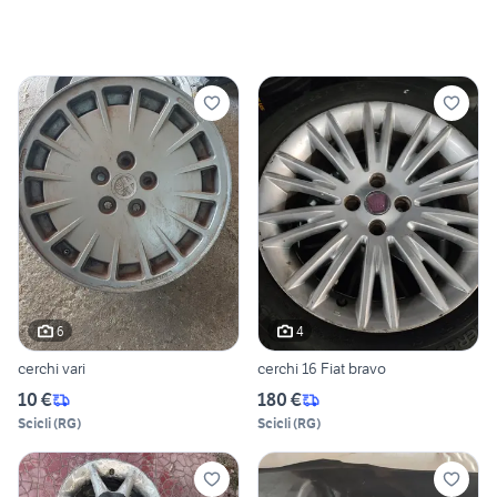
6
4
cerchi vari
cerchi 16 Fiat bravo
10 €
180 €
Scicli
(
RG
)
Scicli
(
RG
)