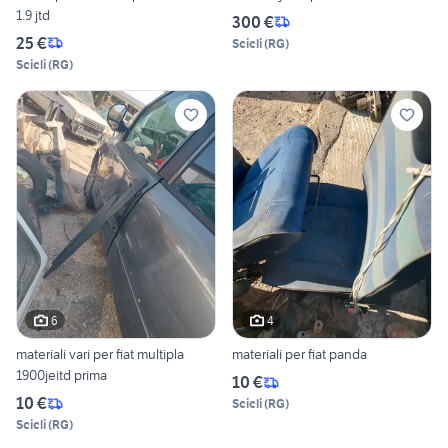
1.9 jtd
300 €
25 €
Scicli
(
RG
)
Scicli
(
RG
)
6
4
materiali vari per fiat multipla
materiali per fiat panda
1900jeitd prima
10 €
10 €
Scicli
(
RG
)
Scicli
(
RG
)