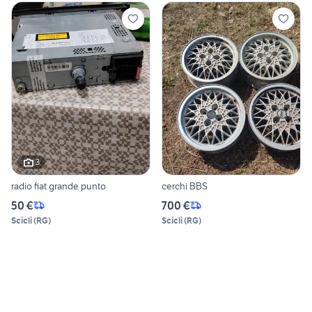
3
radio fiat grande punto
cerchi BBS
50 €
700 €
Scicli
(
RG
)
Scicli
(
RG
)