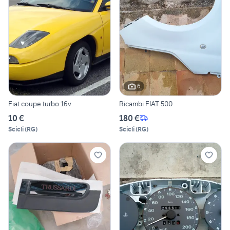
6
Fiat coupe turbo 16v
Ricambi FIAT 500
10 €
180 €
Scicli
(
RG
)
Scicli
(
RG
)