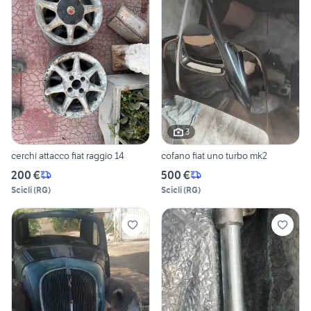
3
cerchi attacco fiat raggio 14
cofano fiat uno turbo mk2
200 €
500 €
Scicli
(
RG
)
Scicli
(
RG
)