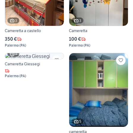
3
3
Cameretta a castello
Cameretta
350 €
100 €
Palermo
(
PA
)
Palermo
(
PA
)
4
Cameretta Giessegi
Palermo
(
PA
)
5
cameretta