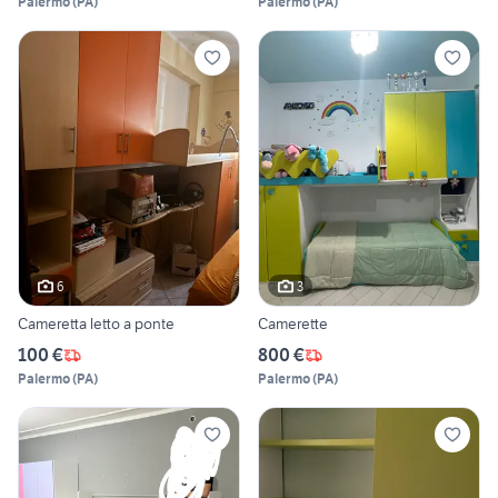
Palermo
(
PA
)
Palermo
(
PA
)
6
3
Cameretta letto a ponte
Camerette
100 €
800 €
Palermo
(
PA
)
Palermo
(
PA
)