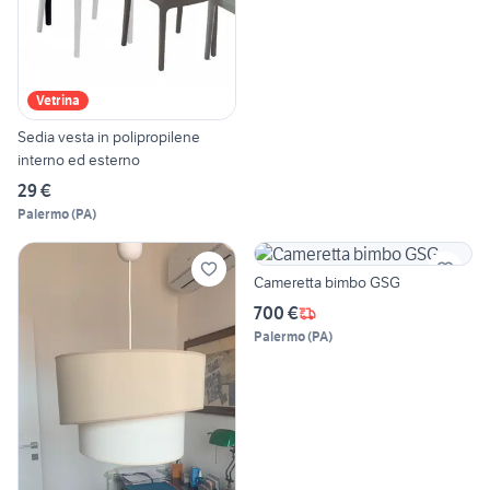
Vetrina
Sedia vesta in polipropilene
interno ed esterno
29 €
Palermo
(
PA
)
Cameretta bimbo GSG
700 €
Palermo
(
PA
)