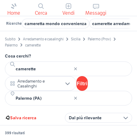
Home
Cerca
Vendi
Messaggi
cameretta mondo convenienza
camerette arredamento
Ricerche
Subito
Arredamento e casalinghi
Sicilia
Palermo (Prov)
Palermo
camerette
Cosa cerchi?
Arredamento e
Filtri
Casalinghi
Salva ricerca
Dal più rilevante
399 risultati