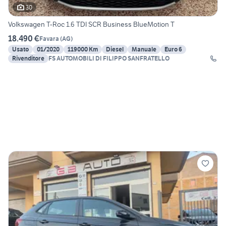
30
Volkswagen T-Roc 1.6 TDI SCR Business BlueMotion T
18.490 €
Favara
(
AG
)
Usato
01/2020
119000 Km
Diesel
Manuale
Euro 6
Rivenditore
FS AUTOMOBILI DI FILIPPO SANFRATELLO