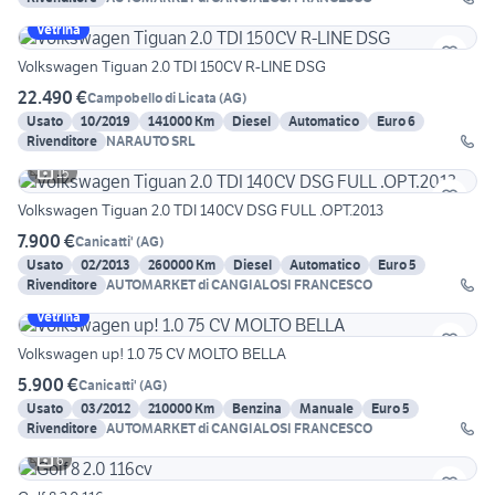
Vetrina
Volkswagen Tiguan 2.0 TDI 150CV R-LINE DSG
22.490 €
Campobello di Licata
(
AG
)
Usato
10/2019
141000 Km
Diesel
Automatico
Euro 6
Rivenditore
NARAUTO SRL
15
Volkswagen Tiguan 2.0 TDI 140CV DSG FULL .OPT.2013
7.900 €
Canicatti'
(
AG
)
Usato
02/2013
260000 Km
Diesel
Automatico
Euro 5
Rivenditore
AUTOMARKET di CANGIALOSI FRANCESCO
Vetrina
Volkswagen up! 1.0 75 CV MOLTO BELLA
5.900 €
Canicatti'
(
AG
)
Usato
03/2012
210000 Km
Benzina
Manuale
Euro 5
Rivenditore
AUTOMARKET di CANGIALOSI FRANCESCO
6