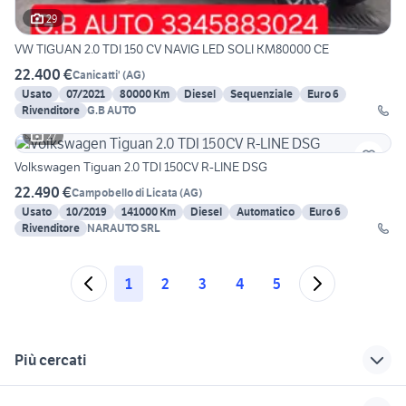
29
VW TIGUAN 2.0 TDI 150 CV NAVIG LED SOLI KM80000 CE
22.400 €
Canicatti'
(
AG
)
Usato
07/2021
80000 Km
Diesel
Sequenziale
Euro 6
Rivenditore
G.B AUTO
27
Volkswagen Tiguan 2.0 TDI 150CV R-LINE DSG
22.490 €
Campobello di Licata
(
AG
)
Usato
10/2019
141000 Km
Diesel
Automatico
Euro 6
Rivenditore
NARAUTO SRL
1
2
3
4
5
Più cercati
Correlati
Richerche simili
Suggerimenti