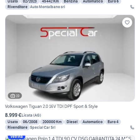
Usato
02/2023
45442 Km
Benzina
Automatico
Euro 6
Rivenditore
Auto Montalbano srl
19
Volkswagen Tiguan 2.0 16V TDI DPF Sport & Style
8.999 €
Licata
(
AG
)
Usato
06/2008
200000 Km
Diesel
Automatico
Euro 4
Rivenditore
Special Car Srl
Vetrina