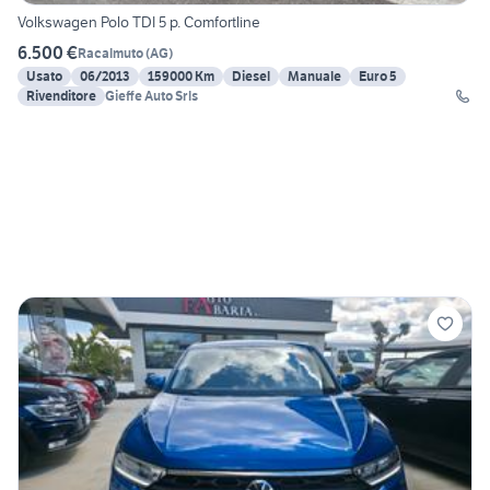
Volkswagen Polo TDI 5 p. Comfortline
6.500 €
Racalmuto
(
AG
)
Usato
06/2013
159000 Km
Diesel
Manuale
Euro 5
Rivenditore
Gieffe Auto Srls