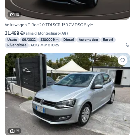
10
Volkswagen T-Roc 2.0 TDI SCR 150 CV DSG Style
21.499 €
Palma di Montechiaro
(
AG
)
Usato
09/2022
128000 Km
Diesel
Automatico
Euro 6
Rivenditore
JACKY M MOTORS
25