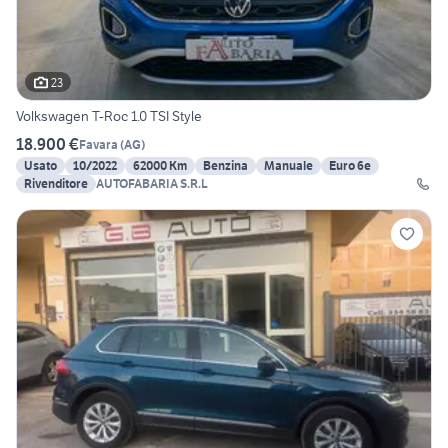
23
Volkswagen T-Roc 1.0 TSI Style
18.900 €
Favara
(
AG
)
Usato
10/2022
62000 Km
Benzina
Manuale
Euro 6e
Rivenditore
AUTOFABARIA S.R.L