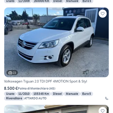
Usato
12/2009
260000 Km
Diesel
Manuale
Euro 5
23
Volkswagen Tiguan 2.0 TDI DPF 4MOTION Sport & Styl
8.500 €
Palma di Montechiaro
(
AG
)
Usato
11/2010
155345 Km
Diesel
Manuale
Euro 5
Rivenditore
ATTARDO AUTO