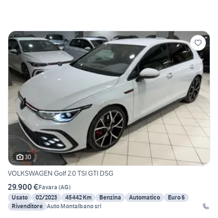
30
VOLKSWAGEN Golf 2.0 TSI GTI DSG
29.900 €
Favara
(
AG
)
Usato
02/2023
45442 Km
Benzina
Automatico
Euro 6
Rivenditore
Auto Montalbano srl