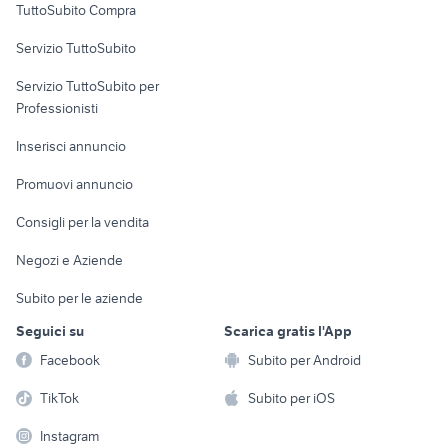
TuttoSubito Compra
commerciali
Servizio TuttoSubito
elettronica
per la casa e la
sports e hobby
Servizio TuttoSubito per
persona
Informatica
Animali
Professionisti
Arredamento e
Console e
Accessori per
Casalinghi
Inserisci annuncio
Videogiochi
animali
Elettrodomestici
Promuovi annuncio
Audio/Video
Musica e Film
Giardino e Fai da te
Consigli per la vendita
Fotografia
Libri e Riviste
Abbigliamento e
Negozi e Aziende
Telefonia
Strumenti Musicali
Accessori
Subito per le aziende
Sports
Tutto per i bambini
Seguici su
Scarica gratis l'App
Biciclette
Facebook
Subito per Android
Collezionismo
TikTok
Subito per iOS
Instagram