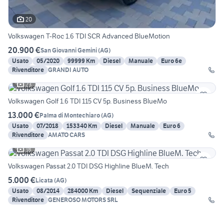
20
Volkswagen T-Roc 1.6 TDI SCR Advanced BlueMotion
20.900 €
San Giovanni Gemini
(
AG
)
Usato
05/2020
99999 Km
Diesel
Manuale
Euro 6e
Rivenditore
GRANDI AUTO
23
Volkswagen Golf 1.6 TDI 115 CV 5p. Business BlueMo
13.000 €
Palma di Montechiaro
(
AG
)
Usato
07/2018
153340 Km
Diesel
Manuale
Euro 6
Rivenditore
AMATO CARS
18
Volkswagen Passat 2.0 TDI DSG Highline BlueM. Tech
5.000 €
Licata
(
AG
)
Usato
08/2014
284000 Km
Diesel
Sequenziale
Euro 5
Rivenditore
GENEROSO MOTORS SRL