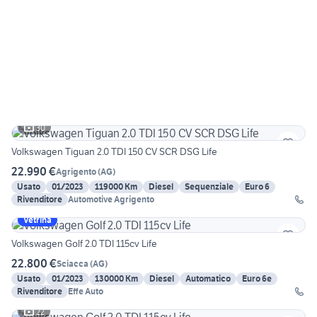
30
Volkswagen Tiguan 2.0 TDI 150 CV SCR DSG Life
22.990 €
Agrigento
(
AG
)
Usato
01/2023
119000 Km
Diesel
Sequenziale
Euro 6
Rivenditore
Automotive Agrigento
Vetrina
Volkswagen Golf 2.0 TDI 115cv Life
22.800 €
Sciacca
(
AG
)
Usato
01/2023
130000 Km
Diesel
Automatico
Euro 6e
Rivenditore
Effe Auto
22