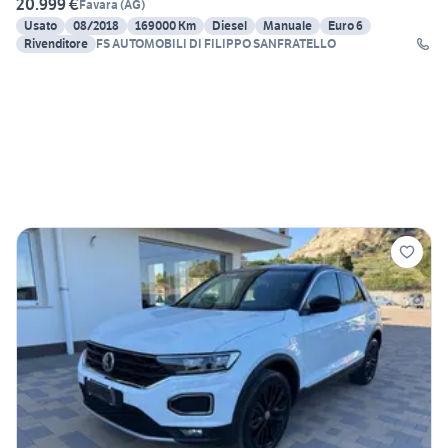
20.999 €
Favara
(
AG
)
Usato
08/2018
169000 Km
Diesel
Manuale
Euro 6
Rivenditore
FS AUTOMOBILI DI FILIPPO SANFRATELLO