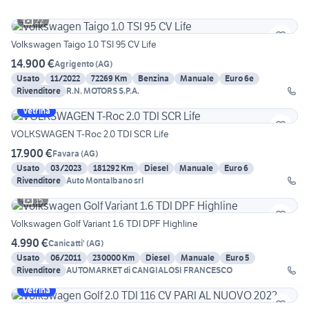
22
Volkswagen Taigo 1.0 TSI 95 CV Life
14.900 €
Agrigento
(
AG
)
Usato
11/2022
72269 Km
Benzina
Manuale
Euro 6e
Rivenditore
R.N. MOTORS S.P.A.
Vetrina
VOLKSWAGEN T-Roc 2.0 TDI SCR Life
17.900 €
Favara
(
AG
)
Usato
03/2023
181292 Km
Diesel
Manuale
Euro 6
Rivenditore
Auto Montalbano srl
15
Volkswagen Golf Variant 1.6 TDI DPF Highline
4.990 €
Canicatti'
(
AG
)
Usato
06/2011
230000 Km
Diesel
Manuale
Euro 5
Rivenditore
AUTOMARKET di CANGIALOSI FRANCESCO
Vetrina