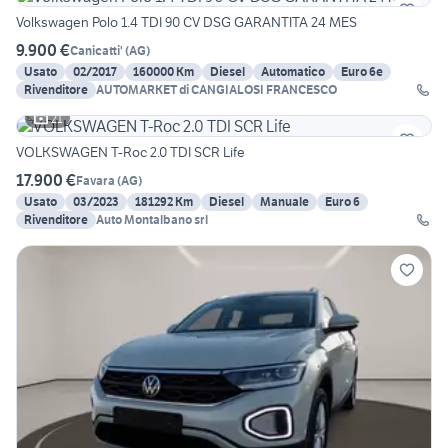
Volkswagen Polo 1.4 TDI 90 CV DSG GARANTITA 24 MES
9.900 €
Canicatti'
(
AG
)
Usato
02/2017
160000 Km
Diesel
Automatico
Euro 6e
Rivenditore
AUTOMARKET di CANGIALOSI FRANCESCO
21
VOLKSWAGEN T-Roc 2.0 TDI SCR Life
17.900 €
Favara
(
AG
)
Usato
03/2023
181292 Km
Diesel
Manuale
Euro 6
Rivenditore
Auto Montalbano srl