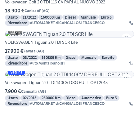
Volkswagen Golf 2.0 TDI 116 CV PARI AL NUOVO 2022
18.900 €
Canicatti'
(
AG
)
Usato
11/2022
160000 Km
Diesel
Manuale
Euro 6
Rivenditore
AUTOMARKET di CANGIALOSI FRANCESCO
23
VOLKSWAGEN Tiguan 2.0 TDI SCR Life
17.900 €
Favara
(
AG
)
Usato
03/2022
190809 Km
Diesel
Manuale
Euro 6e
Rivenditore
Auto Montalbano srl
Vetrina
Volkswagen Tiguan 2.0 TDI 140CV DSG FULL .OPT.2013
7.900 €
Canicatti'
(
AG
)
Usato
02/2013
260000 Km
Diesel
Automatico
Euro 5
Rivenditore
AUTOMARKET di CANGIALOSI FRANCESCO