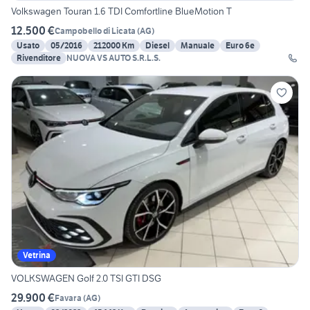
Volkswagen Touran 1.6 TDI Comfortline BlueMotion T
12.500 €
Campobello di Licata
(
AG
)
Usato
05/2016
212000 Km
Diesel
Manuale
Euro 6e
Rivenditore
NUOVA VS AUTO S.R.L.S.
Vetrina
VOLKSWAGEN Golf 2.0 TSI GTI DSG
29.900 €
Favara
(
AG
)