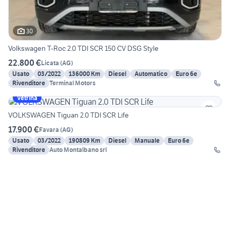
30
Volkswagen T-Roc 2.0 TDI SCR 150 CV DSG Style
22.800 €
Licata
(
AG
)
Usato
03/2022
136000 Km
Diesel
Automatico
Euro 6e
Rivenditore
Terminal Motors
Vetrina
VOLKSWAGEN Tiguan 2.0 TDI SCR Life
17.900 €
Favara
(
AG
)
Usato
03/2022
190809 Km
Diesel
Manuale
Euro 6e
Rivenditore
Auto Montalbano srl