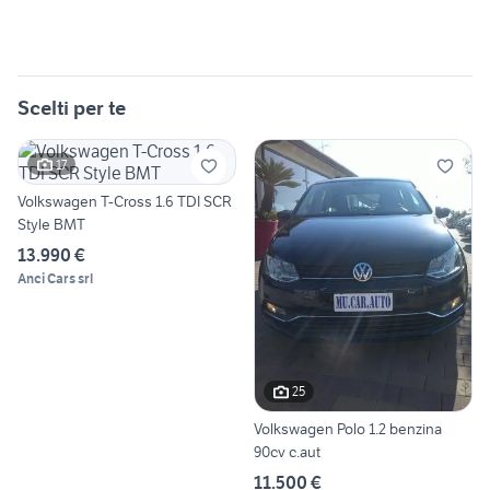
Scelti per te
17
Volkswagen T-Cross 1.6 TDI SCR
Style BMT
13.990 €
Anci Cars srl
25
Volkswagen Polo 1.2 benzina
90cv c.aut
11.500 €