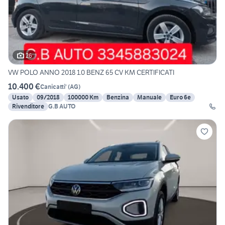
26
VW POLO ANNO 2018 1.0 BENZ 65 CV KM CERTIFICATI
10.400 €
Canicatti'
(
AG
)
Usato
09/2018
100000 Km
Benzina
Manuale
Euro 6e
Rivenditore
G.B AUTO