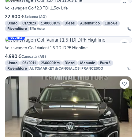
Volkswagen Golf 2.0 TDI 115cv Life
22.800 €
Sciacca
(
AG
)
Usato
01/2023
130000 Km
Diesel
Automatico
Euro 6e
Rivenditore
Effe Auto
Vetrina
Volkswagen Golf Variant 1.6 TDI DPF Highline
4.990 €
Canicatti'
(
AG
)
Usato
06/2011
230000 Km
Diesel
Manuale
Euro 5
Rivenditore
AUTOMARKET di CANGIALOSI FRANCESCO