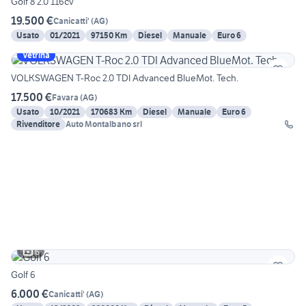
Golf 8 2.0 116cv
19.500 €
Canicatti'
(
AG
)
Usato
01/2021
97150 Km
Diesel
Manuale
Euro 6
Vetrina
VOLKSWAGEN T-Roc 2.0 TDI Advanced BlueMot. Tech.
17.500 €
Favara
(
AG
)
Usato
10/2021
170683 Km
Diesel
Manuale
Euro 6
Rivenditore
Auto Montalbano srl
6
Golf 6
6.000 €
Canicatti'
(
AG
)