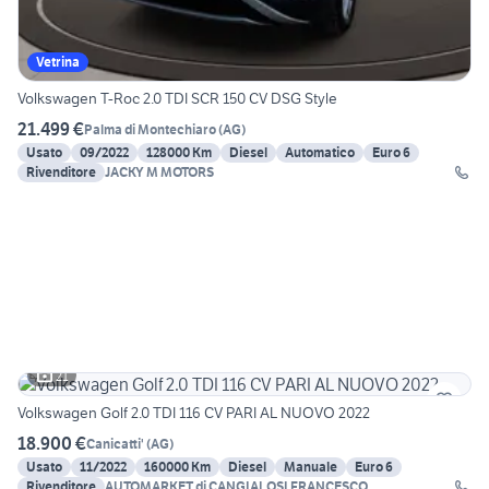
Vetrina
Volkswagen T-Roc 2.0 TDI SCR 150 CV DSG Style
21.499 €
Palma di Montechiaro
(
AG
)
Usato
09/2022
128000 Km
Diesel
Automatico
Euro 6
Rivenditore
JACKY M MOTORS
21
Volkswagen Golf 2.0 TDI 116 CV PARI AL NUOVO 2022
18.900 €
Canicatti'
(
AG
)
Usato
11/2022
160000 Km
Diesel
Manuale
Euro 6
Rivenditore
AUTOMARKET di CANGIALOSI FRANCESCO