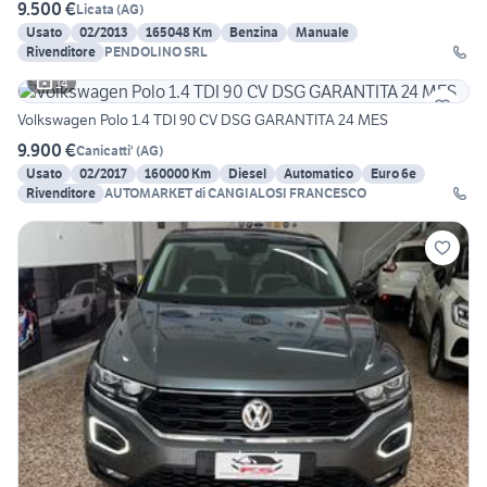
9.500 €
Licata
(
AG
)
Usato
02/2013
165048 Km
Benzina
Manuale
Rivenditore
PENDOLINO SRL
14
Volkswagen Polo 1.4 TDI 90 CV DSG GARANTITA 24 MES
9.900 €
Canicatti'
(
AG
)
Usato
02/2017
160000 Km
Diesel
Automatico
Euro 6e
Rivenditore
AUTOMARKET di CANGIALOSI FRANCESCO