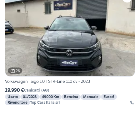
26
Volkswagen Taigo 1.0 TSI R-Line 110 cv - 2023
19.990 €
Canicatti'
(
AG
)
Usato
01/2023
49000 Km
Benzina
Manuale
Euro 6
Rivenditore
Top Cars Italia srl