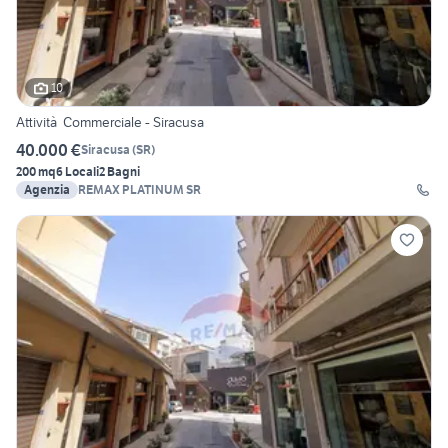
10
Attività Commerciale - Siracusa
40.000 €
Siracusa
(
SR
)
200 mq
6 Locali
2 Bagni
Agenzia
REMAX PLATINUM SR