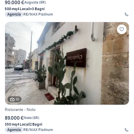
90.000 €
Augusta
(
SR
)
500 mq
4 Locali
+3 Bagni
Agenzia
RE/MAX Platinum
30
Ristorante - Noto
89.000 €
Noto
(
SR
)
350 mq
4 Locali
2 Bagni
Agenzia
RE/MAX Platinum