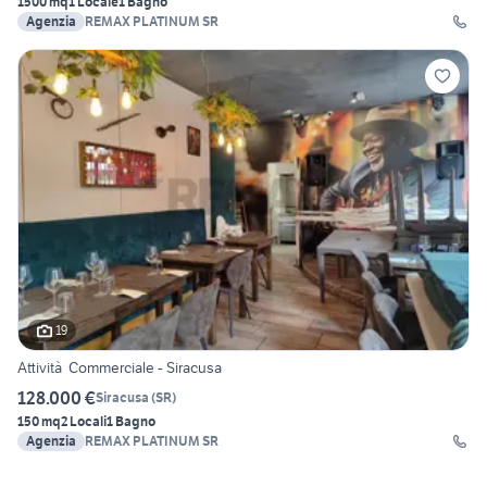
1500 mq
1 Locale
1 Bagno
Agenzia
REMAX PLATINUM SR
19
Attività Commerciale - Siracusa
128.000 €
Siracusa
(
SR
)
150 mq
2 Locali
1 Bagno
Agenzia
REMAX PLATINUM SR