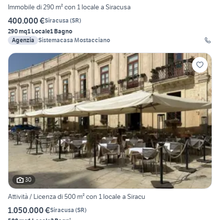
Immobile di 290 m² con 1 locale a Siracusa
400.000 €
Siracusa
(
SR
)
290 mq
1 Locale
1 Bagno
Agenzia
Sistemacasa Mostacciano
30
Attività / Licenza di 500 m² con 1 locale a Siracu
1.050.000 €
Siracusa
(
SR
)