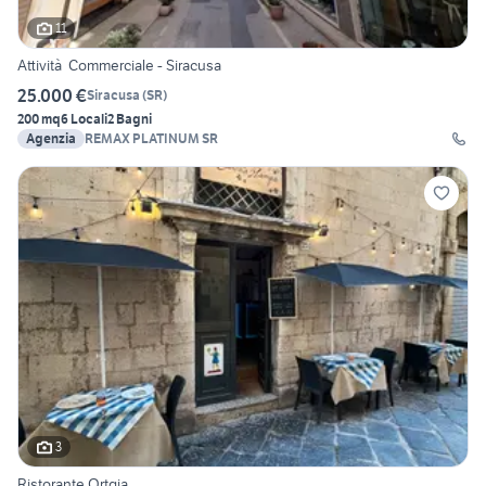
11
Attività Commerciale - Siracusa
25.000 €
Siracusa
(
SR
)
200 mq
6 Locali
2 Bagni
Agenzia
REMAX PLATINUM SR
3
Ristorante Ortgia