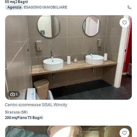
55 mq
2 Bagni
Agenzia
ESAGONO IMMOBILIARE
6
Centro scommesse SISAL Wincity
Siracusa
(
SR
)
200 mq
Piano T
3 Bagni