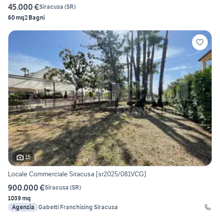
45.000 €
Siracusa
(
SR
)
60 mq
2 Bagni
15
Locale Commerciale Siracusa [sr2025/081VCG]
900.000 €
Siracusa
(
SR
)
1039 mq
Agenzia
Gabetti Franchising Siracusa