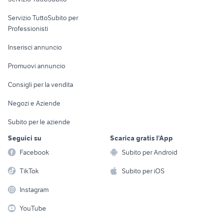
elettronica
per la casa e la
sports e hobby
Servizio TuttoSubito per
persona
Informatica
Animali
Professionisti
Arredamento e
Console e
Accessori per
Casalinghi
Inserisci annuncio
Videogiochi
animali
Elettrodomestici
Promuovi annuncio
Audio/Video
Musica e Film
Giardino e Fai da te
Consigli per la vendita
Fotografia
Libri e Riviste
Abbigliamento e
Negozi e Aziende
Telefonia
Strumenti Musicali
Accessori
Subito per le aziende
Sports
Tutto per i bambini
Seguici su
Scarica gratis l'App
Biciclette
Facebook
Subito per Android
Collezionismo
TikTok
Subito per iOS
Instagram
YouTube