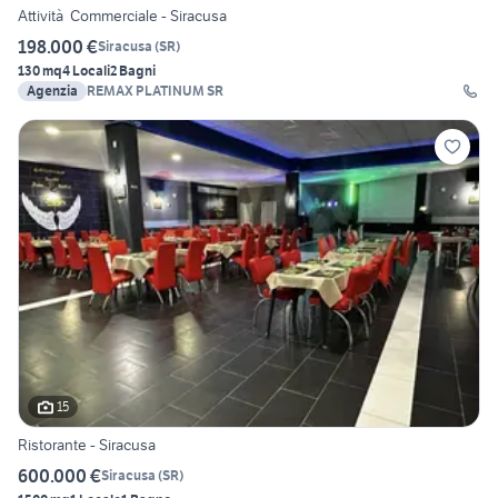
Attività Commerciale - Siracusa
198.000 €
Siracusa
(
SR
)
130 mq
4 Locali
2 Bagni
Agenzia
REMAX PLATINUM SR
15
Ristorante - Siracusa
600.000 €
Siracusa
(
SR
)