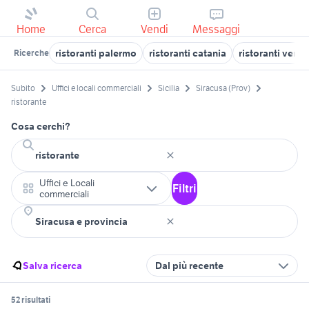
Home
Cerca
Vendi
Messaggi
ristoranti palermo
ristoranti catania
ristoranti venez
Ricerche
Subito
Uffici e locali commerciali
Sicilia
Siracusa (Prov)
ristorante
Cosa cerchi?
Uffici e Locali
Filtri
commerciali
Salva ricerca
Dal più recente
52 risultati