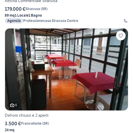
Attività Commerciale Siracusa
179.000 €
Siracusa
(
SR
)
89 mq
1 Locale
1 Bagno
Agenzia
Professionecasa Siracusa Centro
6
Dehors chiuso e 2 aperti
3.500 €
Francofonte
(
SR
)
24 mq