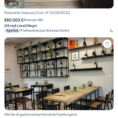
30
Ristorante Siracusa [Cod. rif 3331160VCG]
880.000 €
Siracusa
(
SR
)
239 mq
5 Locali
2 Bagni
Agenzia
Professionecasa Siracusa Centro
4
Attività di gastronomia/ristorante/hamburgeria