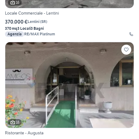
16
Locale Commerciale - Lentini
370.000 €
Lentini
(
SR
)
370 mq
3 Locali
3 Bagni
Agenzia
RE/MAX Platinum
18
Ristorante - Augusta