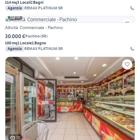
114 mq
3 Locali
2 Bagni
Agenzia
REMAX PLATINUM SR
30
Attività Commerciale - Pachino
30.000 €
Pachino
(
SR
)
100 mq
1 Locale
1 Bagno
Agenzia
REMAX PLATINUM SR
30