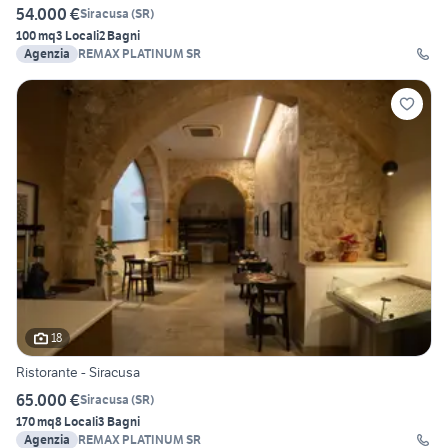
54.000 €
Siracusa
(
SR
)
100 mq
3 Locali
2 Bagni
Agenzia
REMAX PLATINUM SR
18
Ristorante - Siracusa
65.000 €
Siracusa
(
SR
)
170 mq
8 Locali
3 Bagni
Agenzia
REMAX PLATINUM SR