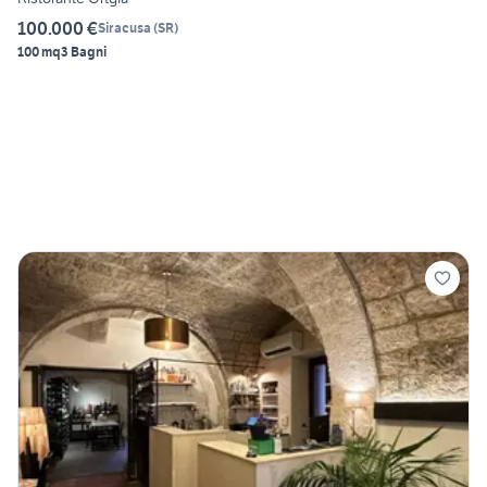
100.000 €
Siracusa
(
SR
)
100 mq
3 Bagni