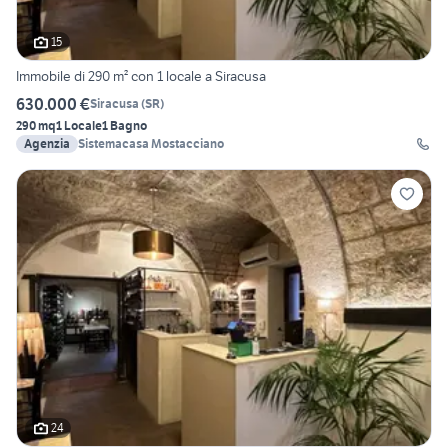
15
Immobile di 290 m² con 1 locale a Siracusa
630.000 €
Siracusa
(
SR
)
290 mq
1 Locale
1 Bagno
Agenzia
Sistemacasa Mostacciano
24