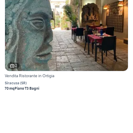
2
Vendita Ristorante in Ortigia
Siracusa
(
SR
)
70 mq
Piano T
3 Bagni