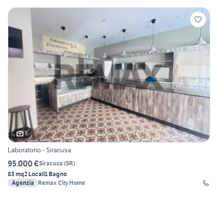
8
Laboratorio - Siracusa
95.000 €
Siracusa
(
SR
)
83 mq
2 Locali
1 Bagno
Agenzia
Remax City Home