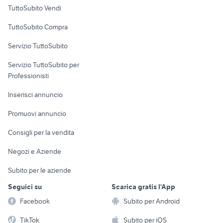
Case vacanza
TuttoSubito Vendi
Uffici e Locali
TuttoSubito Compra
commerciali
Servizio TuttoSubito
elettronica
per la casa e la
sports e hobby
Servizio TuttoSubito per
persona
Informatica
Animali
Professionisti
Arredamento e
Console e
Accessori per
Casalinghi
Inserisci annuncio
Videogiochi
animali
Elettrodomestici
Promuovi annuncio
Audio/Video
Musica e Film
Giardino e Fai da te
Consigli per la vendita
Fotografia
Libri e Riviste
Abbigliamento e
Negozi e Aziende
Telefonia
Strumenti Musicali
Accessori
Subito per le aziende
Sports
Tutto per i bambini
Seguici su
Scarica gratis l'App
Biciclette
Facebook
Subito per Android
Collezionismo
TikTok
Subito per iOS