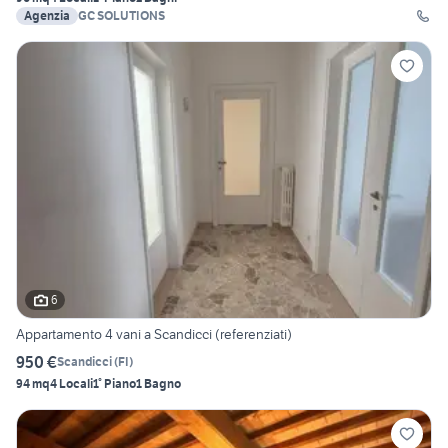
Agenzia
GC SOLUTIONS
6
Appartamento 4 vani a Scandicci (referenziati)
950 €
Scandicci
(
FI
)
94 mq
4 Locali
1° Piano
1 Bagno