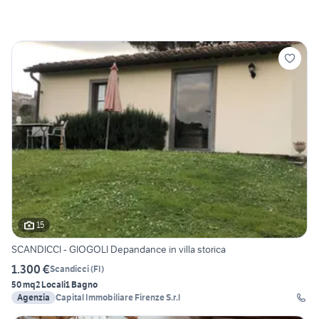
15
SCANDICCI - GIOGOLI Depandance in villa storica
1.300 €
Scandicci
(
FI
)
50 mq
2 Locali
1 Bagno
Agenzia
Capital Immobiliare Firenze S.r.l