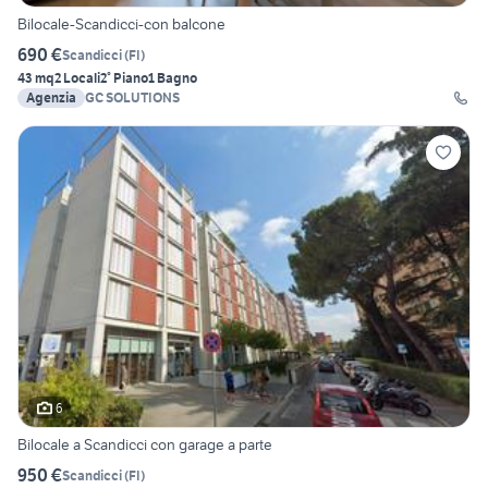
Bilocale-Scandicci-con balcone
690 €
Scandicci
(
FI
)
43 mq
2 Locali
2° Piano
1 Bagno
Agenzia
GC SOLUTIONS
6
Bilocale a Scandicci con garage a parte
950 €
Scandicci
(
FI
)