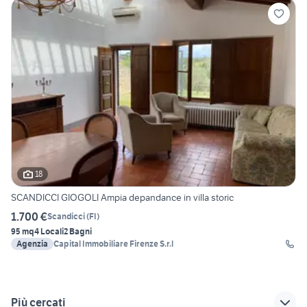
18
SCANDICCI GIOGOLI Ampia depandance in villa storic
1.700 €
Scandicci
(
FI
)
95 mq
4 Locali
2 Bagni
Agenzia
Capital Immobiliare Firenze S.r.l
Più cercati