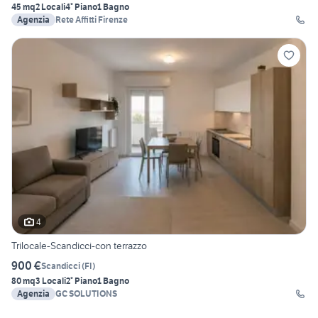
45 mq
2 Locali
4° Piano
1 Bagno
Agenzia
Rete Affitti Firenze
4
Trilocale-Scandicci-con terrazzo
900 €
Scandicci
(
FI
)
80 mq
3 Locali
2° Piano
1 Bagno
Agenzia
GC SOLUTIONS