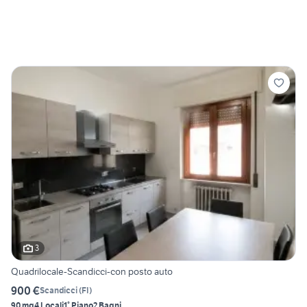
3
Quadrilocale-Scandicci-con posto auto
900 €
Scandicci
(
FI
)
90 mq
4 Locali
1° Piano
2 Bagni