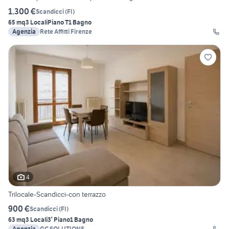
1.300 €
Scandicci
(
FI
)
65 mq
3 Locali
Piano T
1 Bagno
Agenzia
Rete Affitti Firenze
4
Trilocale-Scandicci-con terrazzo
900 €
Scandicci
(
FI
)
63 mq
3 Locali
3° Piano
1 Bagno
Agenzia
GC SOLUTIONS