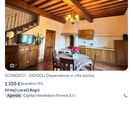
7
SCANDICCI - GIOGOLI Depandance in villa storica
1.350 €
Scandicci
(
FI
)
50 mq
2 Locali
2 Bagni
Agenzia
Capital Immobiliare Firenze S.r.l