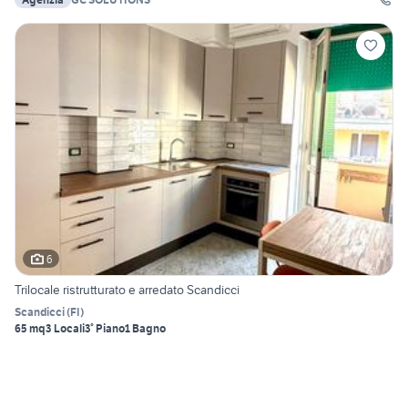
6
Trilocale ristrutturato e arredato Scandicci
Scandicci
(
FI
)
65 mq
3 Locali
3° Piano
1 Bagno