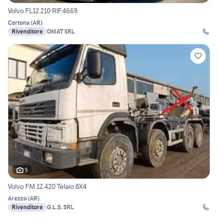
Volvo FL12.210 RIF.4669
Cortona
(
AR
)
Rivenditore
OMAT SRL
5
Volvo FM 12.420 Telaio 8X4
Arezzo
(
AR
)
Rivenditore
G.L.S. SRL