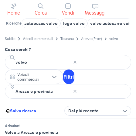
Home
Cerca
Vendi
Messaggi
autobuses volvo
lego volvo
volvo autocarro veicol
Ricerche
Subito
Veicoli commerciali
Toscana
Arezzo (Prov)
volvo
Cosa cerchi?
Veicoli
Filtri
commerciali
Salva ricerca
Dal più recente
4 risultati
Volvo a Arezzo e provincia