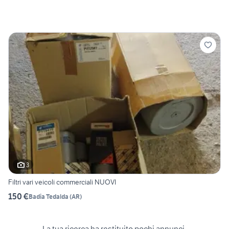
3
Filtri vari veicoli commerciali NUOVI
150 €
Badia Tedalda
(
AR
)
La tua ricerca ha restituito pochi annunci.