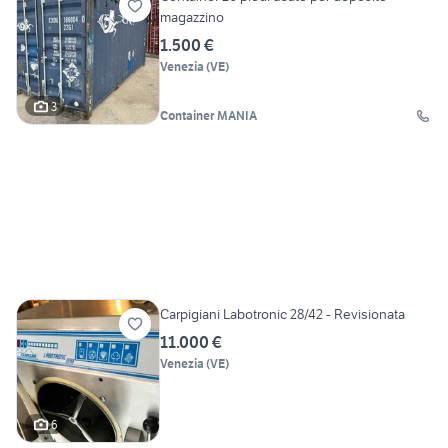
magazzino
1.500 €
Venezia
(
VE
)
3
Container MANIA
Carpigiani Labotronic 28/42 - Revisionata
11.000 €
Venezia
(
VE
)
6