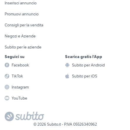
Console e
Accessori per
Casalinghi
Inserisci annuncio
Videogiochi
animali
Elettrodomestici
Promuovi annuncio
Audio/Video
Musica e Film
Giardino e Fai da te
Consigli per la vendita
Fotografia
Libri e Riviste
Abbigliamento e
Negozi e Aziende
Telefonia
Strumenti Musicali
Accessori
Subito per le aziende
Sports
Tutto per i bambini
Seguici su
Scarica gratis l'App
Biciclette
Facebook
Subito per Android
Collezionismo
TikTok
Subito per iOS
Instagram
YouTube
©
2026
Subito.it - P.IVA 05526340962