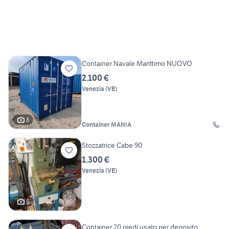
Container Navale Marittimo NUOVO
2.100 €
Venezia
(
VE
)
8
Container MANIA
Stozzatrice Cabe 90
1.300 €
Venezia
(
VE
)
5
Container 20 piedi usato per deposito