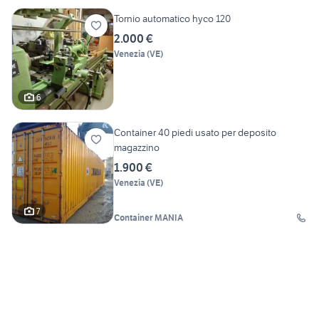
Tornio automatico hyco 120
2.000 €
Venezia
(
VE
)
6
Container 40 piedi usato per deposito
magazzino
1.900 €
Venezia
(
VE
)
7
Container MANIA