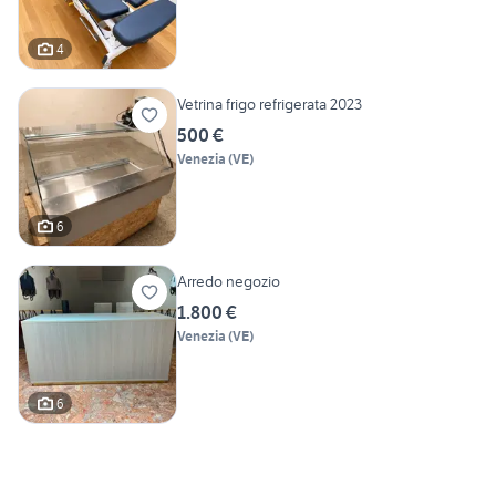
4
Vetrina frigo refrigerata 2023
500 €
Venezia
(
VE
)
6
Arredo negozio
1.800 €
Venezia
(
VE
)
6