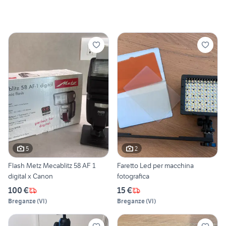
5
2
Flash Metz Mecablitz 58 AF 1
Faretto Led per macchina
digital x Canon
fotografica
100 €
15 €
Breganze
(
VI
)
Breganze
(
VI
)