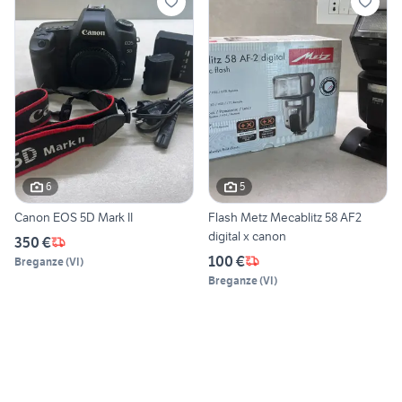
6
5
Canon EOS 5D Mark II
Flash Metz Mecablitz 58 AF2
digital x canon
350 €
100 €
Breganze
(
VI
)
Breganze
(
VI
)