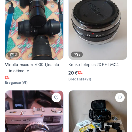
3
3
Minolta..maxum..7000..i,testata
Kenko Teleplus 2X KFT MC4
.....in ottime ..c
20 €
Breganze
(
VI
)
Breganze
(
VI
)