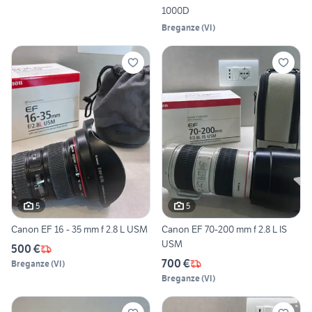
1000D
Breganze
(
VI
)
5
5
Canon EF 16 - 35 mm f 2.8 L USM
Canon EF 70-200 mm f 2.8 L IS
USM
500 €
700 €
Breganze
(
VI
)
Breganze
(
VI
)