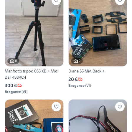
6
2
Manfrotto tripod 055 XB + Midi
Diana 35 MM Back +
Ball 488RC4
20 €
300 €
Breganze
(
VI
)
Breganze
(
VI
)