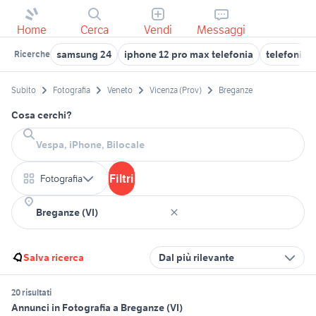
Home
Cerca
Vendi
Messaggi
samsung 24
iphone 12 pro max telefonia
telefonia A
Ricerche
Subito
Fotografia
Veneto
Vicenza (Prov)
Breganze
Cosa cerchi?
Filtri
Fotografia
Salva ricerca
Dal più rilevante
20 risultati
Annunci in Fotografia a Breganze (VI)