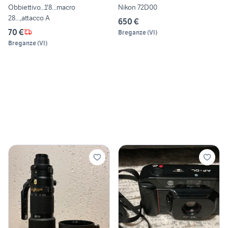
Obbiettivo...1'8...macro
Nikon 72D00
28...,attacco A
650 €
70 €
Breganze
(
VI
)
Breganze
(
VI
)