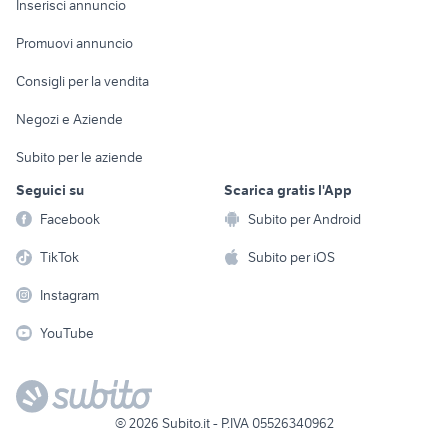
Casalinghi
Inserisci annuncio
Videogiochi
animali
Elettrodomestici
Promuovi annuncio
Audio/Video
Musica e Film
Giardino e Fai da te
Consigli per la vendita
Fotografia
Libri e Riviste
Abbigliamento e
Negozi e Aziende
Telefonia
Strumenti Musicali
Accessori
Subito per le aziende
Sports
Tutto per i bambini
Seguici su
Scarica gratis l'App
Biciclette
Facebook
Subito per Android
Collezionismo
TikTok
Subito per iOS
Instagram
YouTube
©
2026
Subito.it - P.IVA 05526340962