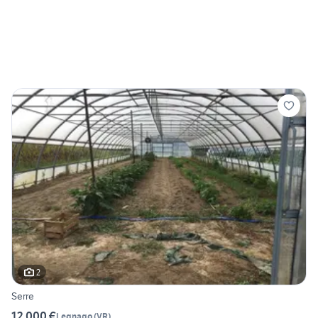
2
Serre
12.000 €
Legnago
(
VR
)