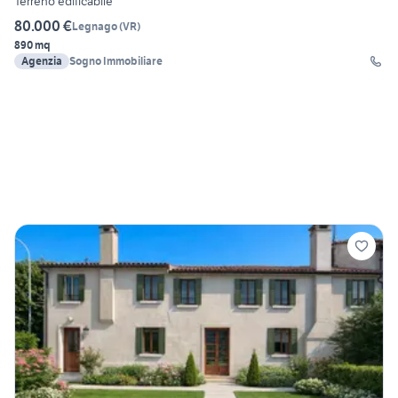
Terreno edificabile
80.000 €
Legnago
(
VR
)
890 mq
Agenzia
Sogno Immobiliare