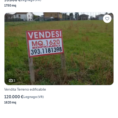
1750 mq
3
Vendita Terreno edificabile
120.000 €
Legnago
(
VR
)
1620 mq