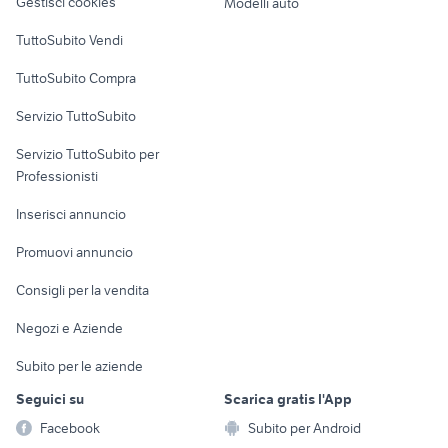
Gestisci cookies
Modelli auto
Case vacanza
TuttoSubito Vendi
Uffici e Locali
TuttoSubito Compra
commerciali
Servizio TuttoSubito
elettronica
per la casa e la
sports e hobby
Servizio TuttoSubito per
persona
Informatica
Animali
Professionisti
Arredamento e
Console e
Accessori per
Casalinghi
Inserisci annuncio
Videogiochi
animali
Elettrodomestici
Promuovi annuncio
Audio/Video
Musica e Film
Giardino e Fai da te
Consigli per la vendita
Fotografia
Libri e Riviste
Abbigliamento e
Negozi e Aziende
Telefonia
Strumenti Musicali
Accessori
Subito per le aziende
Sports
Tutto per i bambini
Seguici su
Scarica gratis l'App
Biciclette
Facebook
Subito per Android