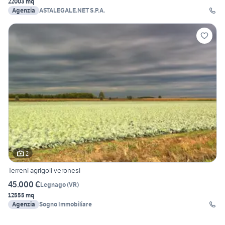
22003 mq
Agenzia
ASTALEGALE.NET S.P.A.
2
Terreni agrigoli veronesi
45.000 €
Legnago
(
VR
)
12555 mq
Agenzia
Sogno Immobiliare