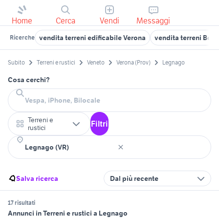
Home
Cerca
Vendi
Messaggi
vendita terreni edificabile Verona
vendita terreni Bov
Ricerche
Subito
Terreni e rustici
Veneto
Verona (Prov)
Legnago
Cosa cerchi?
Terreni e
Filtri
rustici
Salva ricerca
Dal più recente
17 risultati
Annunci in Terreni e rustici a Legnago