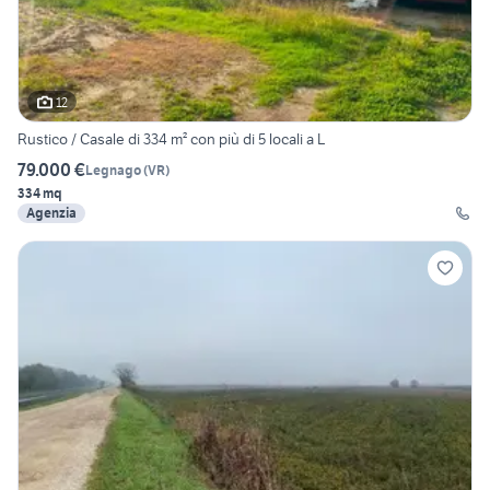
12
Rustico / Casale di 334 m² con più di 5 locali a L
79.000 €
Legnago
(
VR
)
334 mq
Agenzia