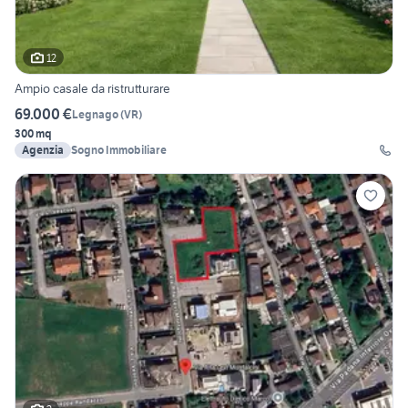
12
Ampio casale da ristrutturare
69.000 €
Legnago
(
VR
)
300 mq
Agenzia
Sogno Immobiliare