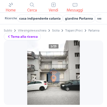
Home
Cerca
Vendi
Messaggi
casa indipendente catania
giardino Partanna
vendit
Ricerche
Subito
Ville singole e a schiera
Sicilia
Trapani (Prov)
Partanna
Torna alla ricerca
1/23