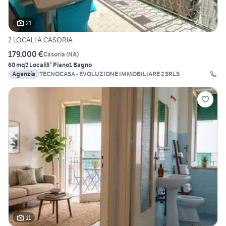
21
2 LOCALI A CASORIA
179.000 €
Casoria
(
NA
)
60 mq
2 Locali
5° Piano
1 Bagno
Agenzia
TECNOCASA - EVOLUZIONE IMMOBILIARE 2 SRLS
11