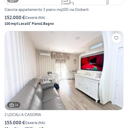
Casoria appartamento 3 piano mq100 via Gioberti
152.000 €
Casoria
(
NA
)
100 mq
4 Locali
3° Piano
1 Bagno
24
2 LOCALI A CASORIA
155.000 €
Casoria
(
NA
)