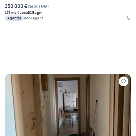
250.000 €
Casoria
(
NA
)
179 mq
4 Locali
2 Bagni
Agenzia
RockAgent