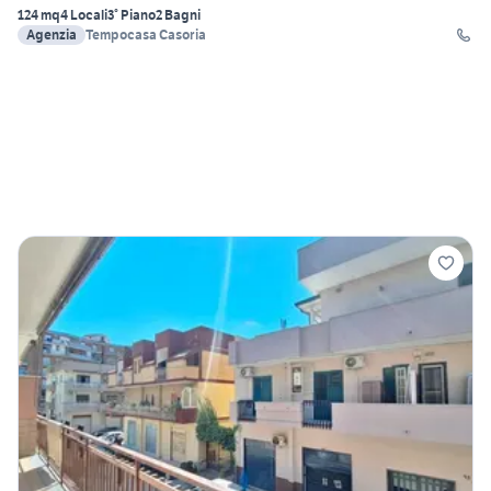
124 mq
4 Locali
3° Piano
2 Bagni
Agenzia
Tempocasa Casoria