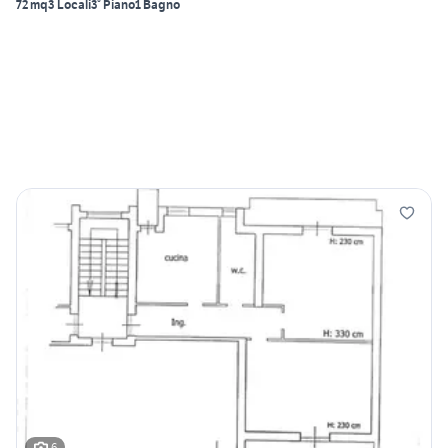
72 mq
3 Locali
3° Piano
1 Bagno
6