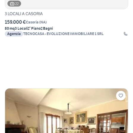
22
3 LOCALI A CASORIA
159.000 €
Casoria
(
NA
)
80 mq
3 Locali
2° Piano
2 Bagni
Agenzia
TECNOCASA - EVOLUZIONE IMMOBILIARE 1 SRL