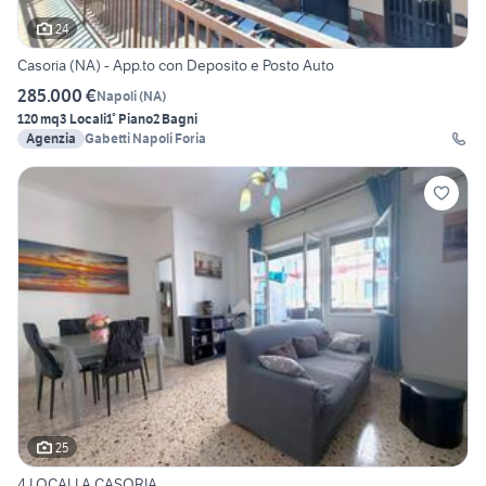
24
Casoria (NA) - App.to con Deposito e Posto Auto
285.000 €
Napoli
(
NA
)
120 mq
3 Locali
1° Piano
2 Bagni
Agenzia
Gabetti Napoli Foria
25
4 LOCALI A CASORIA