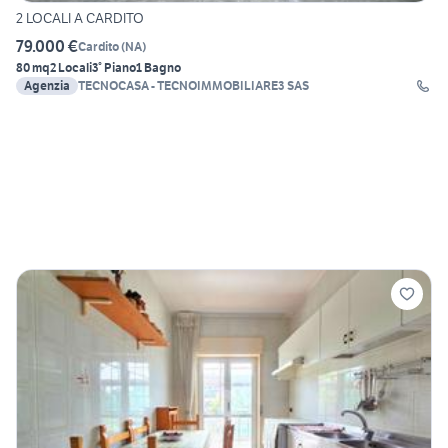
2 LOCALI A CARDITO
79.000 €
Cardito
(
NA
)
80 mq
2 Locali
3° Piano
1 Bagno
Agenzia
TECNOCASA - TECNOIMMOBILIARE3 SAS