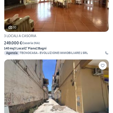
30
3 LOCALI A CASORIA
249.000 €
Casoria
(
NA
)
140 mq
3 Locali
2° Piano
2 Bagni
Agenzia
TECNOCASA - EVOLUZIONE IMMOBILIARE 1 SRL