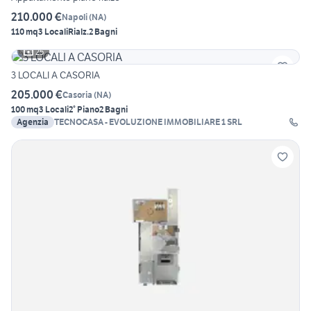
210.000 €
Napoli
(
NA
)
110 mq
3 Locali
Rialz.
2 Bagni
25
3 LOCALI A CASORIA
205.000 €
Casoria
(
NA
)
100 mq
3 Locali
2° Piano
2 Bagni
Agenzia
TECNOCASA - EVOLUZIONE IMMOBILIARE 1 SRL