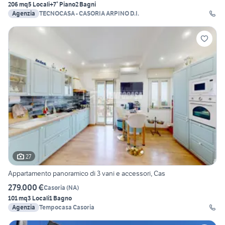
206 mq
5 Locali
+7° Piano
2 Bagni
Agenzia
TECNOCASA - CASORIA ARPINO D.I.
27
Appartamento panoramico di 3 vani e accessori, Cas
279.000 €
Casoria
(
NA
)
101 mq
3 Locali
1 Bagno
Agenzia
Tempocasa Casoria