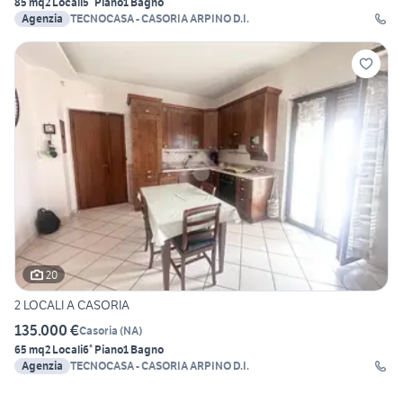
85 mq
2 Locali
5° Piano
1 Bagno
Agenzia
TECNOCASA - CASORIA ARPINO D.I.
20
2 LOCALI A CASORIA
135.000 €
Casoria
(
NA
)
65 mq
2 Locali
6° Piano
1 Bagno
Agenzia
TECNOCASA - CASORIA ARPINO D.I.