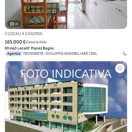
16
3 LOCALI A CASORIA
165.000 €
Casoria
(
NA
)
90 mq
3 Locali
3° Piano
1 Bagno
Agenzia
TECNORETE - SVILUPPO IMMOBILIARE 2 SRL