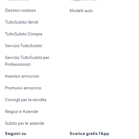
Veicoli commerciali
altro
vendita appartamenti Forenza
trilocali lombardia
Gestisci cookies
Modelli auto
vendita appartamenti mirano
Case vacanza
appartamenti pisogne
TuttoSubito Vendi
Venezia provincia
Uffici e Locali
case in vendita campagnano di
TuttoSubito Compra
falconara
commerciali
roma
Servizio TuttoSubito
elettronica
per la casa e la
sports e hobby
Servizio TuttoSubito per
persona
Informatica
Animali
Professionisti
Arredamento e
Console e
Accessori per
Casalinghi
Inserisci annuncio
Videogiochi
animali
Elettrodomestici
Promuovi annuncio
Audio/Video
Musica e Film
Giardino e Fai da te
Consigli per la vendita
Fotografia
Libri e Riviste
Abbigliamento e
Negozi e Aziende
Telefonia
Strumenti Musicali
Accessori
Subito per le aziende
Sports
Tutto per i bambini
Seguici su
Scarica gratis l'App
Biciclette