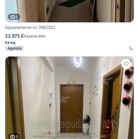
6
Appartamento nn 398/2021
33.975 €
Casoria
(
NA
)
54 mq
Agenzia
9