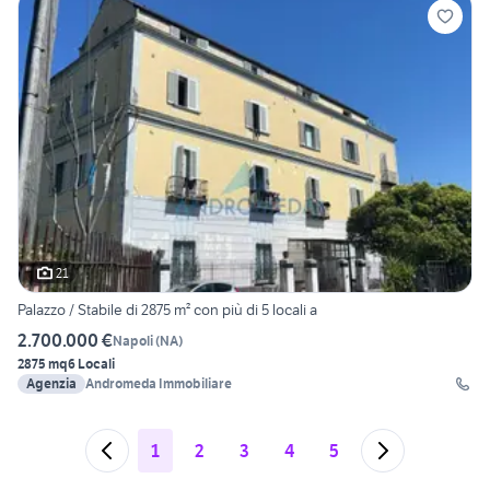
21
Palazzo / Stabile di 2875 m² con più di 5 locali a
2.700.000 €
Napoli
(
NA
)
2875 mq
6 Locali
Agenzia
Andromeda Immobiliare
1
2
3
4
5