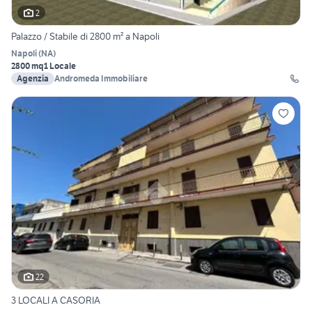
2
Palazzo / Stabile di 2800 m² a Napoli
Napoli
(
NA
)
2800 mq
1 Locale
Agenzia
Andromeda Immobiliare
22
3 LOCALI A CASORIA