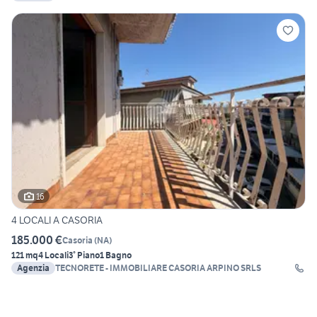
16
4 LOCALI A CASORIA
185.000 €
Casoria
(
NA
)
121 mq
4 Locali
3° Piano
1 Bagno
Agenzia
TECNORETE - IMMOBILIARE CASORIA ARPINO SRLS