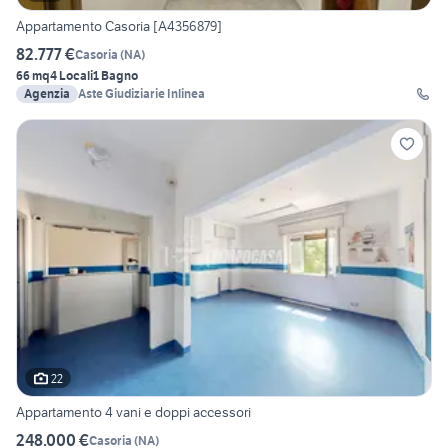
Appartamento Casoria [A4356879]
82.777 €
Casoria
(
NA
)
66 mq
4 Locali
1 Bagno
Agenzia
Aste Giudiziarie Inlinea
22
Appartamento 4 vani e doppi accessori
248.000 €
Casoria
(
NA
)