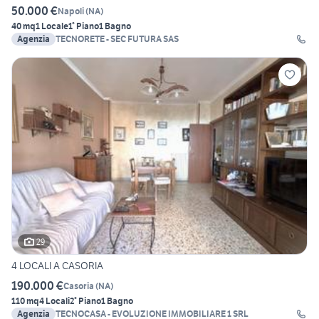
50.000 €
Napoli
(
NA
)
40 mq
1 Locale
1° Piano
1 Bagno
Agenzia
TECNORETE - SEC FUTURA SAS
29
4 LOCALI A CASORIA
190.000 €
Casoria
(
NA
)
110 mq
4 Locali
2° Piano
1 Bagno
Agenzia
TECNOCASA - EVOLUZIONE IMMOBILIARE 1 SRL