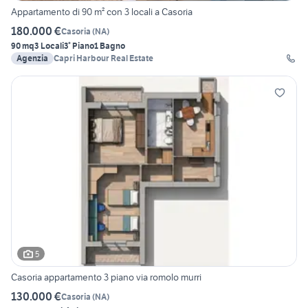
Appartamento di 90 m² con 3 locali a Casoria
180.000 €
Casoria
(
NA
)
90 mq
3 Locali
3° Piano
1 Bagno
Agenzia
Capri Harbour Real Estate
5
Casoria appartamento 3 piano via romolo murri
130.000 €
Casoria
(
NA
)