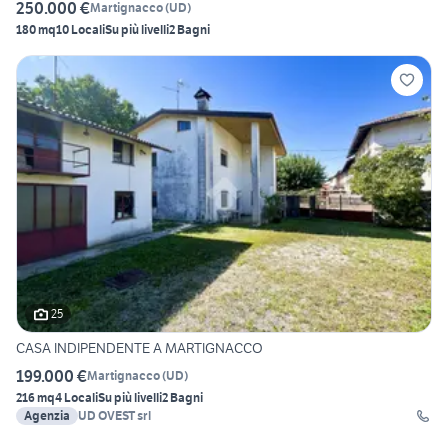
250.000 €
Martignacco
(
UD
)
180 mq
10 Locali
Su più livelli
2 Bagni
25
CASA INDIPENDENTE A MARTIGNACCO
199.000 €
Martignacco
(
UD
)
216 mq
4 Locali
Su più livelli
2 Bagni
Agenzia
UD OVEST srl