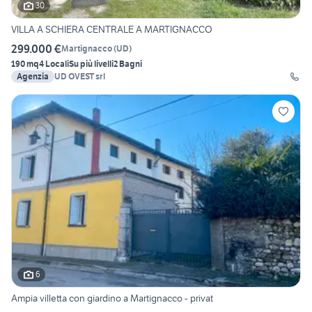
30
VILLA A SCHIERA CENTRALE A MARTIGNACCO
299.000 €
Martignacco
(
UD
)
190 mq
4 Locali
Su più livelli
2 Bagni
Agenzia
UD OVEST srl
6
Ampia villetta con giardino a Martignacco - privat