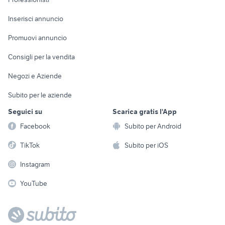
Arredamento e
Console e
Accessori per
Casalinghi
Inserisci annuncio
Videogiochi
animali
Elettrodomestici
Promuovi annuncio
Audio/Video
Musica e Film
Giardino e Fai da te
Consigli per la vendita
Fotografia
Libri e Riviste
Abbigliamento e
Negozi e Aziende
Telefonia
Strumenti Musicali
Accessori
Subito per le aziende
Sports
Tutto per i bambini
Seguici su
Scarica gratis l'App
Biciclette
Facebook
Subito per Android
Collezionismo
TikTok
Subito per iOS
Instagram
YouTube