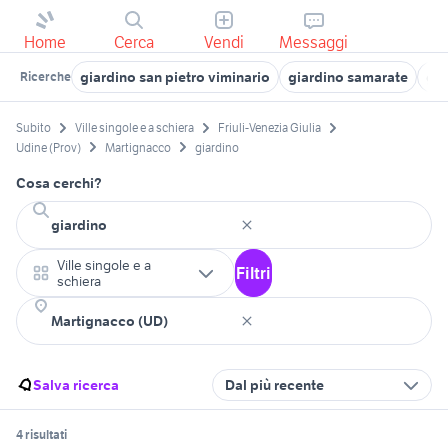
Home
Cerca
Vendi
Messaggi
giardino san pietro viminario
giardino samarate
gia
Ricerche
Subito
Ville singole e a schiera
Friuli-Venezia Giulia
Udine (Prov)
Martignacco
giardino
Cosa cerchi?
Ville singole e a
Filtri
schiera
Salva ricerca
Dal più recente
4 risultati