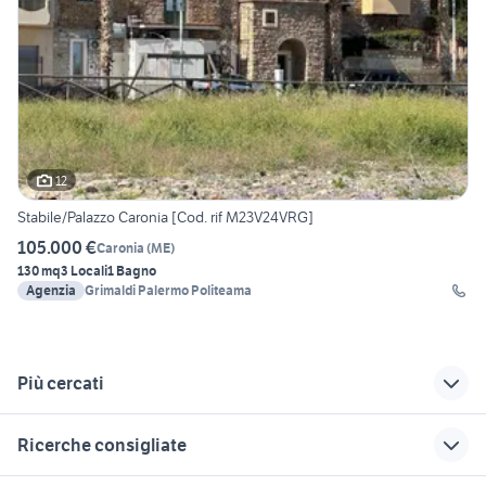
12
Stabile/Palazzo Caronia [Cod. rif M23V24VRG]
105.000 €
Caronia
(
ME
)
130 mq
3 Locali
1 Bagno
Agenzia
Grimaldi Palermo Politeama
Più cercati
Correlati
Richerche simili
Suggerimenti
Ricerche consigliate
vendita ville
case singole in
ville in vendita isola
indipendente Carini
vendita a
del liri