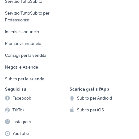
Servizio TuttoSubito
elettronica
per la casa e la
sports e hobby
Servizio TuttoSubito per
persona
Informatica
Animali
Professionisti
Arredamento e
Console e
Accessori per
Casalinghi
Inserisci annuncio
Videogiochi
animali
Elettrodomestici
Promuovi annuncio
Audio/Video
Musica e Film
Giardino e Fai da te
Consigli per la vendita
Fotografia
Libri e Riviste
Abbigliamento e
Negozi e Aziende
Telefonia
Strumenti Musicali
Accessori
Subito per le aziende
Sports
Tutto per i bambini
Seguici su
Scarica gratis l'App
Biciclette
Facebook
Subito per Android
Collezionismo
TikTok
Subito per iOS
Instagram
YouTube