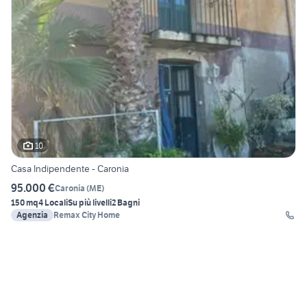
10
Casa Indipendente - Caronia
95.000 €
Caronia
(
ME
)
150 mq
4 Locali
Su più livelli
2 Bagni
Agenzia
Remax City Home