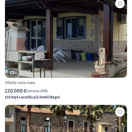
6
Villetta vista mare
220.000 €
Caronia
(
ME
)
110 mq
4 Locali
Su più livelli
2 Bagni