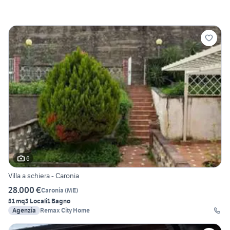
6
Villa a schiera - Caronia
28.000 €
Caronia
(
ME
)
51 mq
3 Locali
1 Bagno
Agenzia
Remax City Home