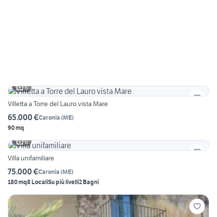
6
Villetta a Torre del Lauro vista Mare
65.000 €
Caronia
(
ME
)
90 mq
6
Villa unifamiliare
75.000 €
Caronia
(
ME
)
180 mq
8 Locali
Su più livelli
2 Bagni