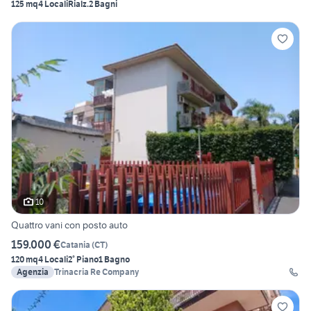
125 mq
4 Locali
Rialz.
2 Bagni
10
Quattro vani con posto auto
159.000 €
Catania
(
CT
)
120 mq
4 Locali
2° Piano
1 Bagno
Agenzia
Trinacria Re Company