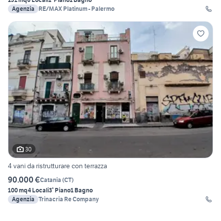
Agenzia
RE/MAX Platinum - Palermo
30
4 vani da ristrutturare con terrazza
90.000 €
Catania
(
CT
)
100 mq
4 Locali
3° Piano
1 Bagno
Agenzia
Trinacria Re Company