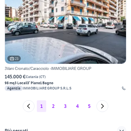
23
3Vani Cronato/Caracciolo -IMMOBILIARE GROUP
145.000 €
Catania
(
CT
)
98 mq
3 Locali
3° Piano
1 Bagno
Agenzia
IMMOBILIARE GROUP S.R.L.S
1
2
3
4
5
Più cercati