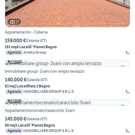
27
Appartamento - Catania
159.000 €
Catania
(
CT
)
151 mq
6 Locali
5° Piano
1 Bagno
Agenzia
Arteka Group
20
Immobiliare group- 2vani con ampio terrazzo
140.000 €
Catania
(
CT
)
82 mq
2 Locali
Rialz.
1 Bagno
Agenzia
IMMOBILIARE GROUP S.R.L.S
23
Appartamentocronato/caracciolo 3vani
145.000 €
Catania
(
CT
)
98 mq
3 Locali
3° Piano
1 Bagno
Agenzia
IMMOBILIARE GROUP S.R.L.S