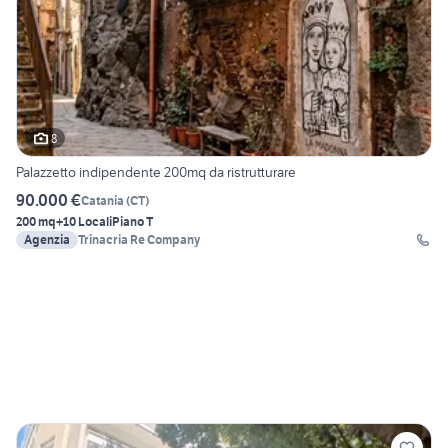
8
Palazzetto indipendente 200mq da ristrutturare
90.000 €
Catania
(
CT
)
200 mq
+10 Locali
Piano T
Agenzia
Trinacria Re Company