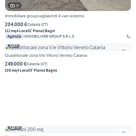
25
Immobiliare group.vagliasindi 4 vani esterno
204.000 €
Catania
(
CT
)
112 mq
4 Locali
1° Piano
2 Bagni
Agenzia
IMMOBILIARE GROUP S.R.L.S
6
Quadrilocale zona V.le Vittorio Veneto Catania
249.000 €
Catania
(
CT
)
130 mq
4 Locali
3° Piano
1 Bagno
30