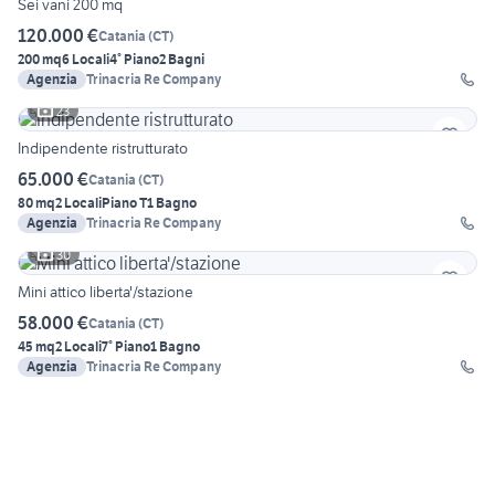
Sei vani 200 mq
120.000 €
Catania
(
CT
)
200 mq
6 Locali
4° Piano
2 Bagni
Agenzia
Trinacria Re Company
23
Indipendente ristrutturato
65.000 €
Catania
(
CT
)
80 mq
2 Locali
Piano T
1 Bagno
Agenzia
Trinacria Re Company
30
Mini attico liberta'/stazione
58.000 €
Catania
(
CT
)
45 mq
2 Locali
7° Piano
1 Bagno
Agenzia
Trinacria Re Company