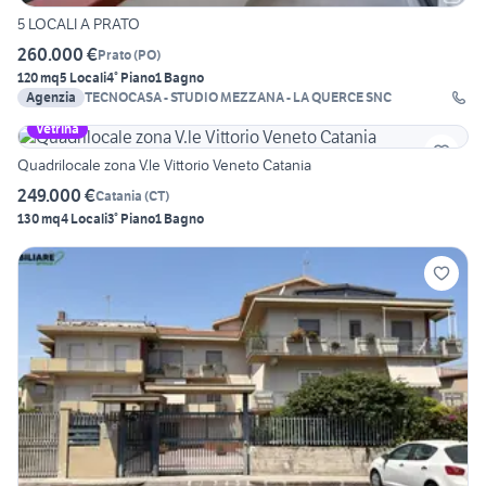
5 LOCALI A PRATO
260.000 €
Prato
(
PO
)
120 mq
5 Locali
4° Piano
1 Bagno
Agenzia
TECNOCASA - STUDIO MEZZANA - LA QUERCE SNC
Vetrina
Quadrilocale zona V.le Vittorio Veneto Catania
249.000 €
Catania
(
CT
)
130 mq
4 Locali
3° Piano
1 Bagno