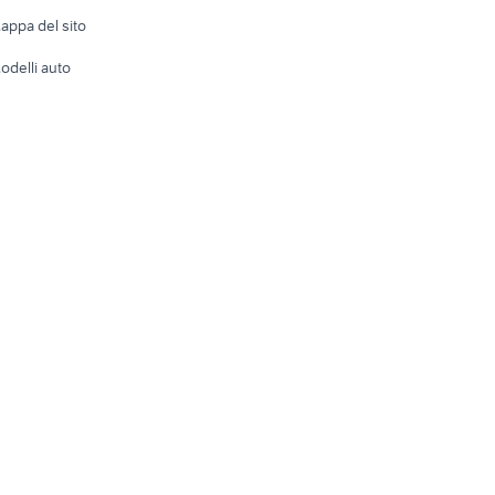
e altro
appa del sito
Tutto per
odelli auto