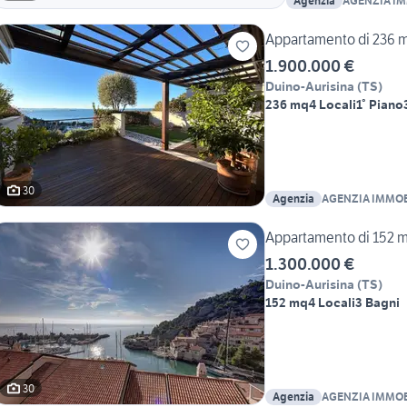
Agenzia
AGENZIA IM
CASTELLO
Appartamento di 236 m²
1.900.000 €
Duino-Aurisina
(
TS
)
236 mq
4 Locali
1° Piano
30
Agenzia
AGENZIA IMMOB
CASTELLO
Appartamento di 152 m²
1.300.000 €
Duino-Aurisina
(
TS
)
152 mq
4 Locali
3 Bagni
30
Agenzia
AGENZIA IMMOB