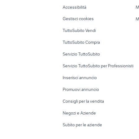
Caravan e Camper
Loft, mansarde 
Accessibilità
M
Veicoli commerciali
Case vacanza
Gestisci cookies
M
Uffici e Locali
TuttoSubito Vendi
commerciali
TuttoSubito Compra
Servizio TuttoSubito
Servizio TuttoSubito per Professionisti
Inserisci annuncio
Promuovi annuncio
Consigli per la vendita
Negozi e Aziende
Subito per le aziende