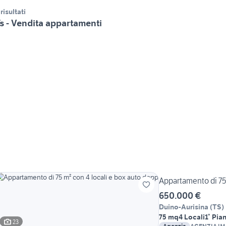
 risultati
s - Vendita appartamenti
Appartamento di 75 
650.000 €
Duino-Aurisina
(
TS
)
75 mq
4 Locali
1° Pia
23