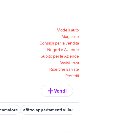
Modelli auto
Magazine
Consigli per la vendita
Negozi e Aziende
Subito per le Aziende
Assistenza
Ricerche salvate
Preferiti
Vendi
o camaiore
affitto appartamenti villaggio coppola Campania
case