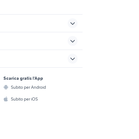
ti da
case in affitto santa maria
ncia
capua vetere
i scauri
case in vendita san paolo di
sports e hobby
civitate
a
Scarica gratis l'App
Animali
te porzio
case zelarino
Subito per Android
ento e
Accessori per animali
hi
Subito per iOS
to
appartamenti in vendita pella
Musica e Film
omestici
Libri e Riviste
e Fai da te
Strumenti Musicali
amento e
ri