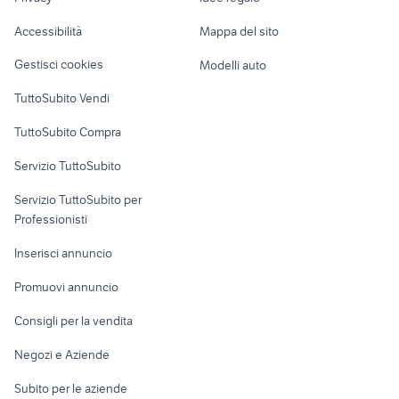
Garage e box
pinguino de longhi usato
giardino Belluno provincia
Caravan e Camper
mezza led
divani usati
Accessibilità
Mappa del sito
Loft, mansarde e
Veicoli commerciali
altro
Gestisci cookies
Modelli auto
Case vacanza
TuttoSubito Vendi
Uffici e Locali
TuttoSubito Compra
commerciali
Servizio TuttoSubito
elettronica
per la casa e la
sports e hobby
Servizio TuttoSubito per
persona
Informatica
Animali
Professionisti
Arredamento e
Console e
Accessori per
Casalinghi
Inserisci annuncio
Videogiochi
animali
Elettrodomestici
Promuovi annuncio
Audio/Video
Musica e Film
Giardino e Fai da te
Consigli per la vendita
Fotografia
Libri e Riviste
Abbigliamento e
Negozi e Aziende
Telefonia
Strumenti Musicali
Accessori
Subito per le aziende
Sports