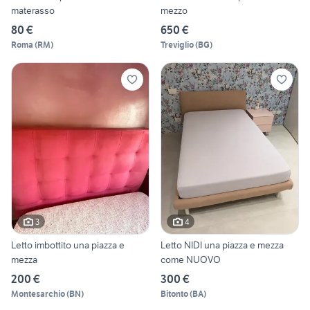
materasso
mezzo
80 €
650 €
Roma
(
RM
)
Treviglio
(
BG
)
3
4
Letto imbottito una piazza e
Letto NIDI una piazza e mezza
mezza
come NUOVO
200 €
300 €
Montesarchio
(
BN
)
Bitonto
(
BA
)