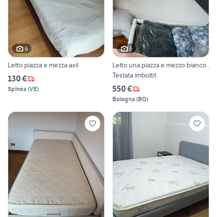
6
6
Letto piazza e mezza axil
Letto una piazza e mezzo bianco .
Testata imbottit
130 €
550 €
Spinea
(
VE
)
Bologna
(
BO
)