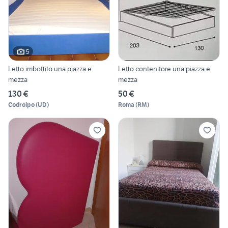
5
Letto imbottito una piazza e
Letto contenitore una piazza e
mezza
mezza
130 €
50 €
Codroipo
(
UD
)
Roma
(
RM
)