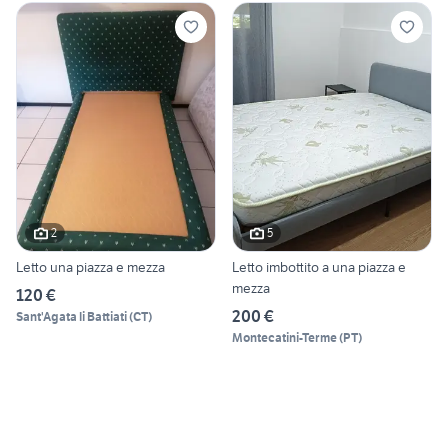
2
5
Letto una piazza e mezza
Letto imbottito a una piazza e
mezza
120 €
200 €
Sant'Agata li Battiati
(
CT
)
Montecatini-Terme
(
PT
)