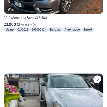
6
2012 Mercedes Benz CLS 500
23.000 €
Novara
(
NO
)
Usato
01/2012
267000 Km
Benzina
Automatico
Euro 5