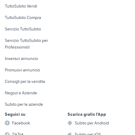
Case vacanza
TuttoSubito Vendi
Uffici e Locali
TuttoSubito Compra
commerciali
Servizio TuttoSubito
elettronica
per la casa e la
sports e hobby
Servizio TuttoSubito per
persona
Informatica
Animali
Professionisti
Arredamento e
Console e
Accessori per
Casalinghi
Inserisci annuncio
Videogiochi
animali
Elettrodomestici
Promuovi annuncio
Audio/Video
Musica e Film
Giardino e Fai da te
Consigli per la vendita
Fotografia
Libri e Riviste
Abbigliamento e
Negozi e Aziende
Telefonia
Strumenti Musicali
Accessori
Subito per le aziende
Sports
Tutto per i bambini
Seguici su
Scarica gratis l'App
Biciclette
Facebook
Subito per Android
Collezionismo
TikTok
Subito per iOS