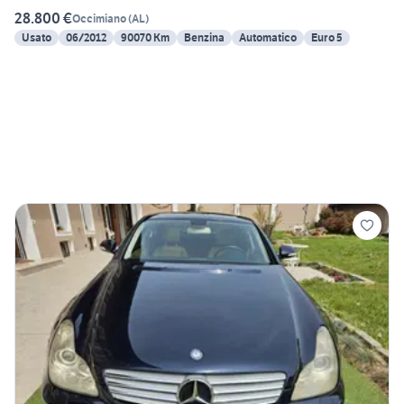
28.800 €
Occimiano
(
AL
)
Usato
06/2012
90070 Km
Benzina
Automatico
Euro 5