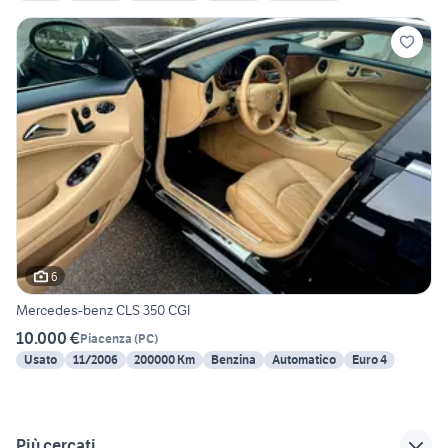
6
Mercedes-benz CLS 350 CGI
10.000 €
Piacenza
(
PC
)
Usato
11/2006
200000 Km
Benzina
Automatico
Euro 4
Più cercati