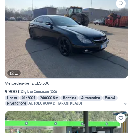
16
Mercedes-benz CLS 500
9.900 €
Olgiate Comasco
(
CO
)
Usato
01/2005
240000 Km
Benzina
Automatico
Euro 4
Rivenditore
AUTOEUROPA DI TAFANI KLAJDI