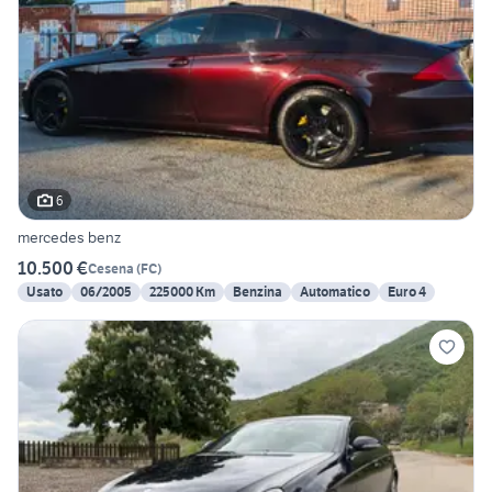
6
mercedes benz
10.500 €
Cesena
(
FC
)
Usato
06/2005
225000 Km
Benzina
Automatico
Euro 4