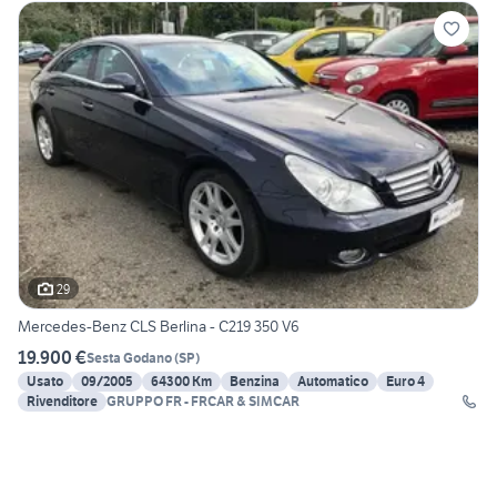
29
Mercedes-Benz CLS Berlina - C219 350 V6
19.900 €
Sesta Godano
(
SP
)
Usato
09/2005
64300 Km
Benzina
Automatico
Euro 4
Rivenditore
GRUPPO FR - FRCAR & SIMCAR