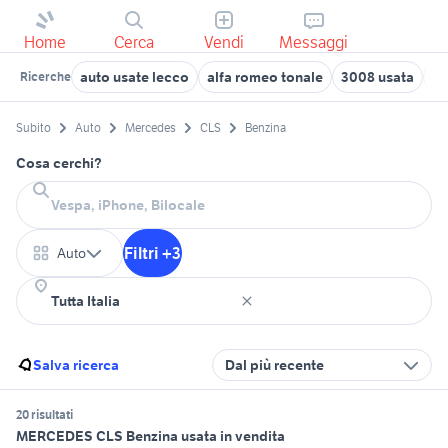
Home
Cerca
Vendi
Messaggi
auto usate lecco
alfa romeo tonale
3008 usata
hy
Ricerche
Subito
Auto
Mercedes
CLS
Benzina
Cosa cerchi?
Filtri +3
Auto
Salva ricerca
Dal più recente
20 risultati
MERCEDES CLS Benzina usata in vendita