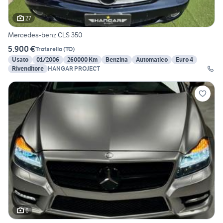
27
Mercedes-benz CLS 350
5.900 €
Trofarello
(
TO
)
Usato
01/2006
260000 Km
Benzina
Automatico
Euro 4
Rivenditore
HANGAR PROJECT
6