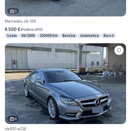
5
Mercedes cls 350
9.500 €
Modena
(
MO
)
Usato
09/2005
200000 Km
Benzina
Automatico
Euro 4
6
cls500 w218