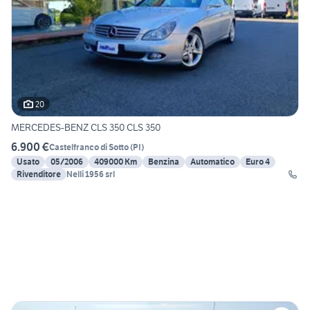
20
MERCEDES-BENZ CLS 350 CLS 350
6.900 €
Castelfranco di Sotto
(
PI
)
Usato
05/2006
409000 Km
Benzina
Automatico
Euro 4
Rivenditore
Nelli 1956 srl