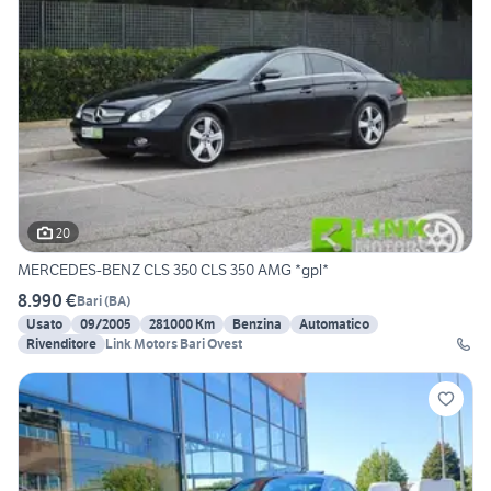
20
MERCEDES-BENZ CLS 350 CLS 350 AMG *gpl*
8.990 €
Bari
(
BA
)
Usato
09/2005
281000 Km
Benzina
Automatico
Rivenditore
Link Motors Bari Ovest