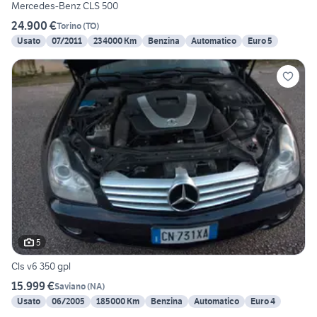
Mercedes-Benz CLS 500
24.900 €
Torino
(
TO
)
Usato
07/2011
234000 Km
Benzina
Automatico
Euro 5
5
Cls v6 350 gpl
15.999 €
Saviano
(
NA
)
Usato
06/2005
185000 Km
Benzina
Automatico
Euro 4