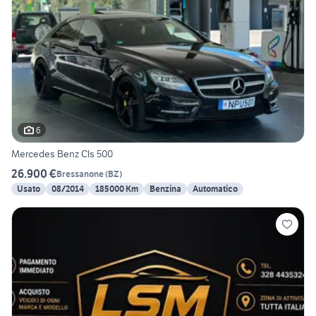
6
Mercedes Benz Cls 500
26.900 €
Bressanone
(
BZ
)
Usato
08/2014
185000 Km
Benzina
Automatico