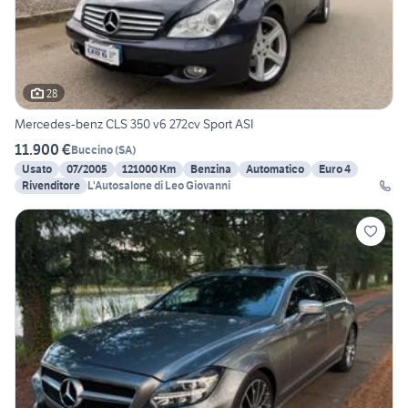
28
Mercedes-benz CLS 350 v6 272cv Sport ASI
11.900 €
Buccino
(
SA
)
Usato
07/2005
121000 Km
Benzina
Automatico
Euro 4
Rivenditore
L'Autosalone di Leo Giovanni