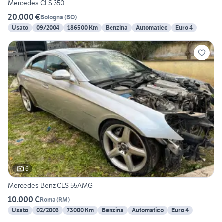
Mercedes CLS 350
20.000 €
Bologna
(
BO
)
Usato
09/2004
186500 Km
Benzina
Automatico
Euro 4
6
Mercedes Benz CLS 55AMG
10.000 €
Roma
(
RM
)
Usato
02/2006
73000 Km
Benzina
Automatico
Euro 4