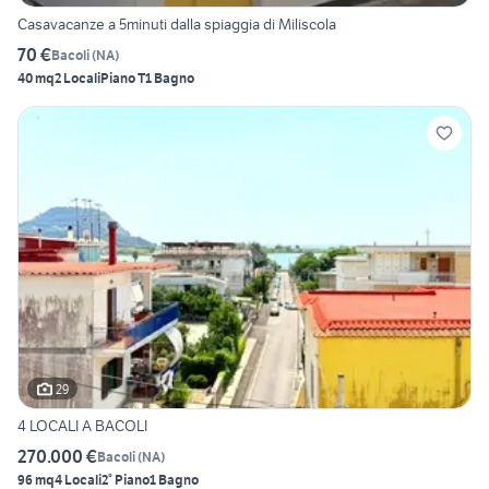
Casavacanze a 5minuti dalla spiaggia di Miliscola
70 €
Bacoli
(
NA
)
40 mq
2 Locali
Piano T
1 Bagno
29
4 LOCALI A BACOLI
270.000 €
Bacoli
(
NA
)
96 mq
4 Locali
2° Piano
1 Bagno