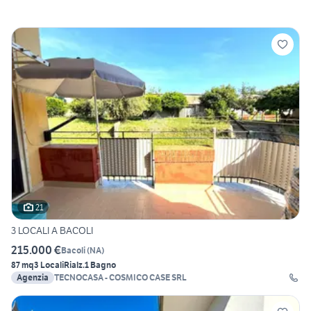
21
3 LOCALI A BACOLI
215.000 €
Bacoli
(
NA
)
87 mq
3 Locali
Rialz.
1 Bagno
Agenzia
TECNOCASA - COSMICO CASE SRL