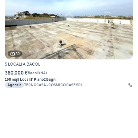
30
5 LOCALI A BACOLI
380.000 €
Bacoli
(
NA
)
158 mq
5 Locali
1° Piano
2 Bagni
Agenzia
TECNOCASA - COSMICO CASE SRL