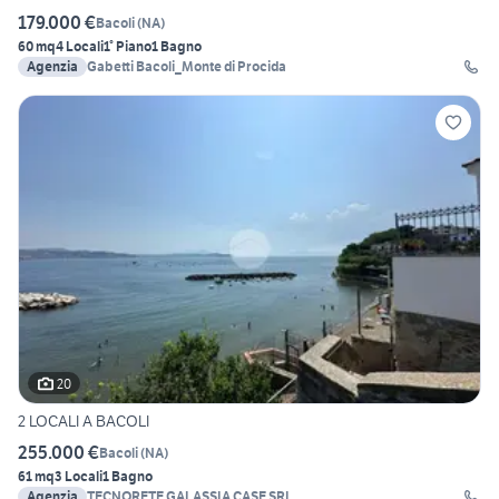
179.000 €
Bacoli
(
NA
)
60 mq
4 Locali
1° Piano
1 Bagno
Agenzia
Gabetti Bacoli_Monte di Procida
20
2 LOCALI A BACOLI
255.000 €
Bacoli
(
NA
)
61 mq
3 Locali
1 Bagno
Agenzia
TECNORETE GALASSIA CASE SRL