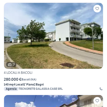
17
4 LOCALI A BACOLI
280.000 €
Bacoli
(
NA
)
140 mq
4 Locali
1° Piano
2 Bagni
Agenzia
TECNORETE GALASSIA CASE SRL