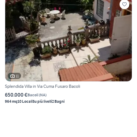
11
Splendida Villa in Via Cuma Fusaro Bacoli
650.000 €
Bacoli
(
NA
)
964 mq
10 Locali
Su più livelli
2 Bagni