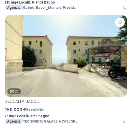
110 mq
4 Locali
1° Piano
1 Bagno
Agenzia
Gabetti Bacoli_Monte di Procida
22
3 LOCALI A BACOLI
150.000 €
Bacoli
(
NA
)
73 mq
3 Locali
Rialz.
1 Bagno
Agenzia
TECNORETE GALASSIA CASE SRL