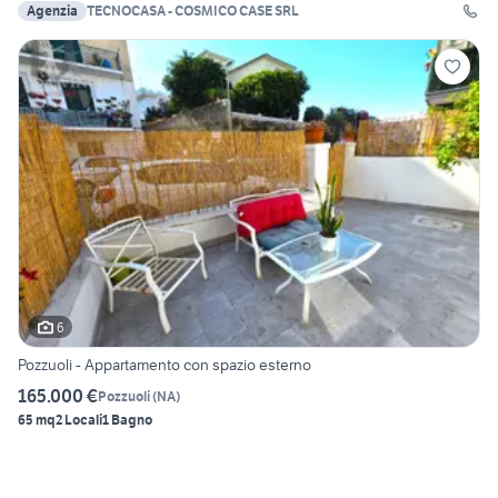
Agenzia
TECNOCASA - COSMICO CASE SRL
6
Pozzuoli - Appartamento con spazio esterno
165.000 €
Pozzuoli
(
NA
)
65 mq
2 Locali
1 Bagno