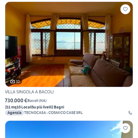
30
VILLA SINGOLA A BACOLI
730.000 €
Bacoli
(
NA
)
211 mq
10 Locali
Su più livelli
2 Bagni
Agenzia
TECNOCASA - COSMICO CASE SRL