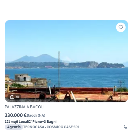
30
PALAZZINA A BACOLI
330.000 €
Bacoli
(
NA
)
121 mq
6 Locali
2° Piano
+3 Bagni
Agenzia
TECNOCASA - COSMICO CASE SRL