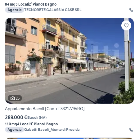
84 mq
3 Locali
2° Piano
1 Bagno
Agenzia
TECNORETE GALASSIA CASE SRL
25
Appartamento Bacoli [Cod. rif 3321779VRG]
289.000 €
Bacoli
(
NA
)
110 mq
4 Locali
1° Piano
1 Bagno
Agenzia
Gabetti Bacoli_Monte di Procida