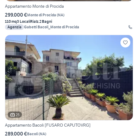
Appartamento Monte di Procida
299.000 €
Monte di Procida
(
NA
)
110 mq
3 Locali
Rialz.
2 Bagni
Agenzia
Gabetti Bacoli_Monte di Procida
25
Appartamento Bacoli [FUSARO CAPUTOVRG]
289.000 €
Bacoli
(
NA
)