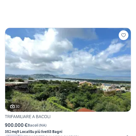
30
TRIFAMILIARE A BACOLI
900.000 €
Bacoli
(
NA
)
352 mq
9 Locali
Su più livelli
3 Bagni