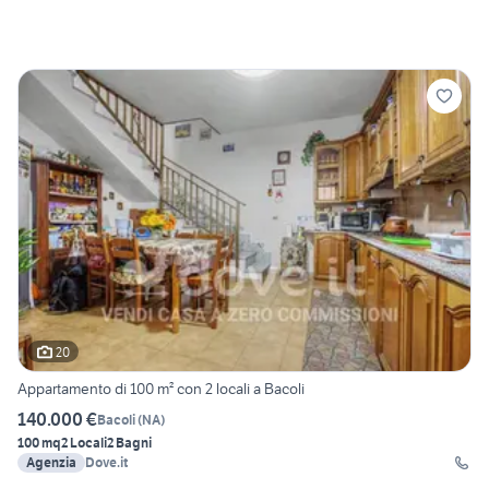
20
Appartamento di 100 m² con 2 locali a Bacoli
140.000 €
Bacoli
(
NA
)
100 mq
2 Locali
2 Bagni
Agenzia
Dove.it