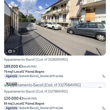
19
Appartamento Bacoli [Cod. rif 3328055VRG]
189.000 €
Bacoli
(
NA
)
70 mq
3 Locali
1° Piano
1 Bagno
Agenzia
Gabetti Bacoli_Monte di Procida
15
Appartamento Bacoli [Cod. rif 3327984VRG]
120.000 €
Bacoli
(
NA
)
55 mq
2 Locali
1° Piano
1 Bagno
Agenzia
Gabetti Bacoli_Monte di Procida