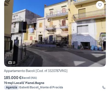
18
Appartamento Bacoli [Cod. rif 3320787VRG]
185.000 €
Bacoli
(
NA
)
70 mq
3 Locali
1° Piano
1 Bagno
Agenzia
Gabetti Bacoli_Monte di Procida