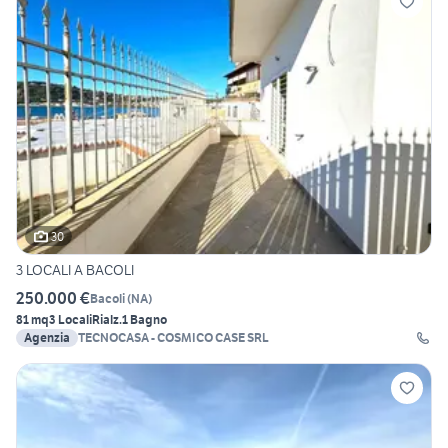
30
3 LOCALI A BACOLI
250.000 €
Bacoli
(
NA
)
81 mq
3 Locali
Rialz.
1 Bagno
Agenzia
TECNOCASA - COSMICO CASE SRL