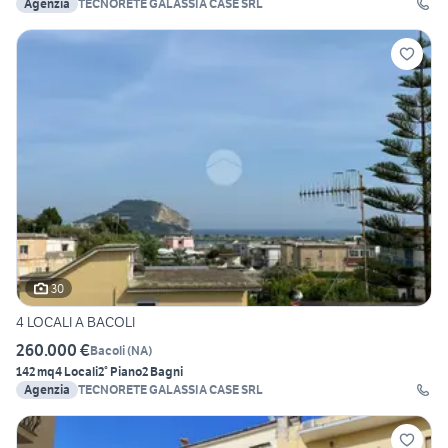
Agenzia
TECNORETE GALASSIA CASE SRL
30
4 LOCALI A BACOLI
260.000 €
Bacoli
(
NA
)
142 mq
4 Locali
2° Piano
2 Bagni
Agenzia
TECNORETE GALASSIA CASE SRL