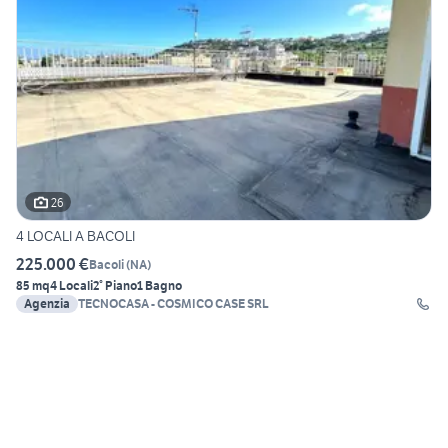
26
4 LOCALI A BACOLI
225.000 €
Bacoli
(
NA
)
85 mq
4 Locali
2° Piano
1 Bagno
Agenzia
TECNOCASA - COSMICO CASE SRL