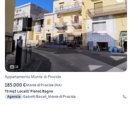
18
Appartamento Monte di Procida
185.000 €
Monte di Procida
(
NA
)
70 mq
3 Locali
1° Piano
1 Bagno
Agenzia
Gabetti Bacoli_Monte di Procida