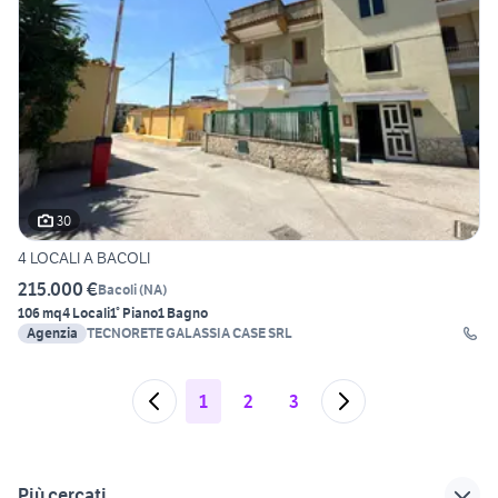
30
4 LOCALI A BACOLI
215.000 €
Bacoli
(
NA
)
106 mq
4 Locali
1° Piano
1 Bagno
Agenzia
TECNORETE GALASSIA CASE SRL
1
2
3
Più cercati