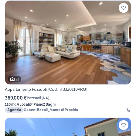
21
Appartamento Pozzuoli [Cod. rif 3320110VRG]
369.000 €
Pozzuoli
(
NA
)
110 mq
4 Locali
3° Piano
2 Bagni
Agenzia
Gabetti Bacoli_Monte di Procida