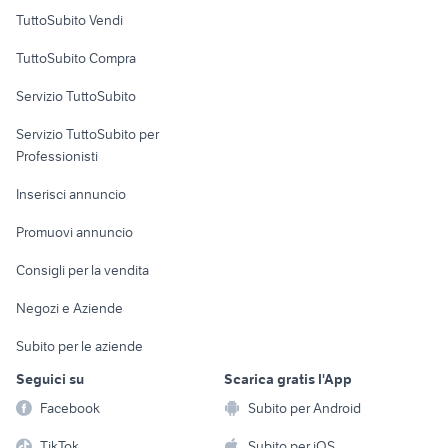
Case vacanza
TuttoSubito Vendi
Uffici e Locali
TuttoSubito Compra
commerciali
Servizio TuttoSubito
elettronica
per la casa e la
sports e hobby
Servizio TuttoSubito per
persona
Informatica
Animali
Professionisti
Arredamento e
Console e
Accessori per
Casalinghi
Inserisci annuncio
Videogiochi
animali
Elettrodomestici
Promuovi annuncio
Audio/Video
Musica e Film
Giardino e Fai da te
Consigli per la vendita
Fotografia
Libri e Riviste
Abbigliamento e
Negozi e Aziende
Telefonia
Strumenti Musicali
Accessori
Subito per le aziende
Sports
Tutto per i bambini
Seguici su
Scarica gratis l'App
Biciclette
Facebook
Subito per Android
Collezionismo
TikTok
Subito per iOS