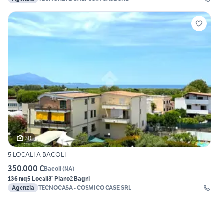
30
5 LOCALI A BACOLI
350.000 €
Bacoli
(
NA
)
136 mq
5 Locali
3° Piano
2 Bagni
Agenzia
TECNOCASA - COSMICO CASE SRL