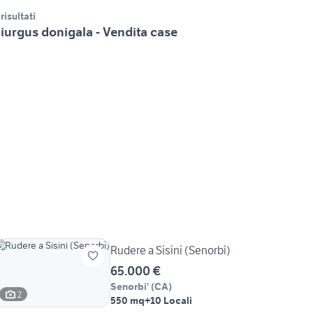
 risultati
iurgus donigala - Vendita case
Rudere a Sisini (Senorbì)
65.000 €
Senorbi'
(
CA
)
2
550 mq
+10 Locali