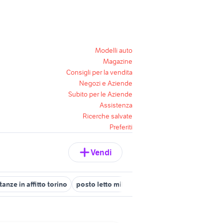
Modelli auto
Magazine
Consigli per la vendita
Negozi e Aziende
Subito per le Aziende
Assistenza
Ricerche salvate
Preferiti
Vendi
tanze in affitto torino
posto letto milano
case in vendita belvede