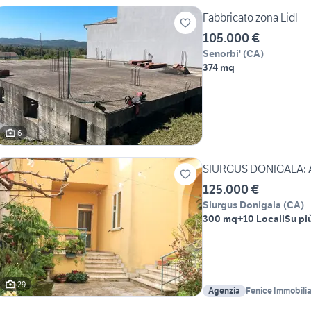
Fabbricato zona Lidl
105.000 €
Senorbi'
(
CA
)
374 mq
6
SIURGUS DONIGALA: Am
125.000 €
Siurgus Donigala
(
CA
)
300 mq
+10 Locali
Su più
29
Agenzia
Fenice Immobiliar