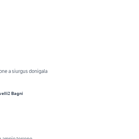
ione a siurgus donigala
velli
2 Bagni
 ampio terreno