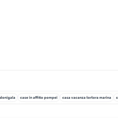
 donigala
case in affitto pompei
casa vacanza tortora marina
s