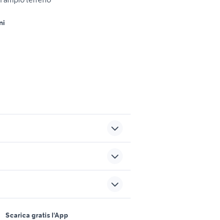
ni
anta croce
case in affitto vittorio veneto
a di
case in vendita
sports e hobby
poggiomarino
a
Scarica gratis l'App