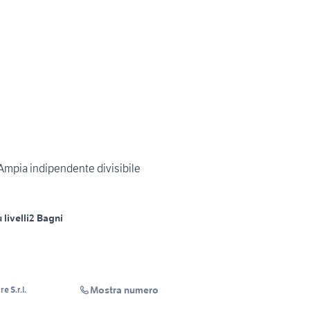
pia indipendente divisibile
 livelli
2 Bagni
Mostra numero
e S.r.l.