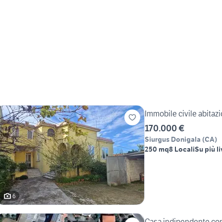
Immobile civile abitaz
170.000 €
Siurgus Donigala
(
CA
)
250 mq
8 Locali
Su più li
6
Casa indipendente con