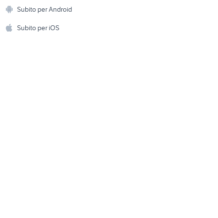
Animali
oetto
affitto appartamenti villaggio
Subito per Android
ento e
coppola Campania
Accessori per animali
hi
Subito per iOS
case in affitto sant'antonio
ecase
abate
Musica e Film
omestici
Libri e Riviste
e Fai da te
Strumenti Musicali
amento e
ri
Sports
 i bambini
Biciclette
Collezionismo