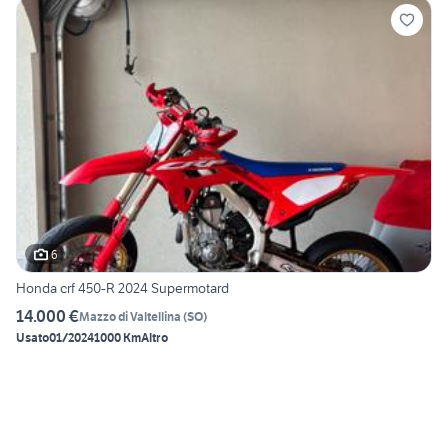
6
Honda crf 450-R 2024 Supermotard
14.000 €
Mazzo di Valtellina
(
SO
)
Usato
01/2024
1000 Km
Altro