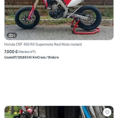
6
Honda CRF 450 RX Supermoto Red Moto motard
7.000 €
Viterbo
(
VT
)
Usato
07/2018
5343 Km
Cross / Enduro