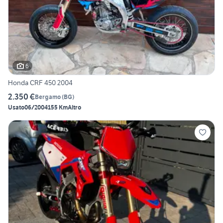
6
Honda CRF 450 2004
2.350 €
Bergamo
(
BG
)
Usato
06/2004
155 Km
Altro