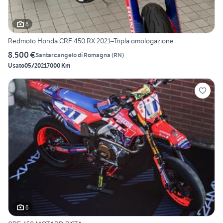
6
Redmoto Honda CRF 450 RX 2021–Tripla omologazione
8.500 €
Santarcangelo di Romagna
(
RN
)
Usato
05/2021
7000 Km
6