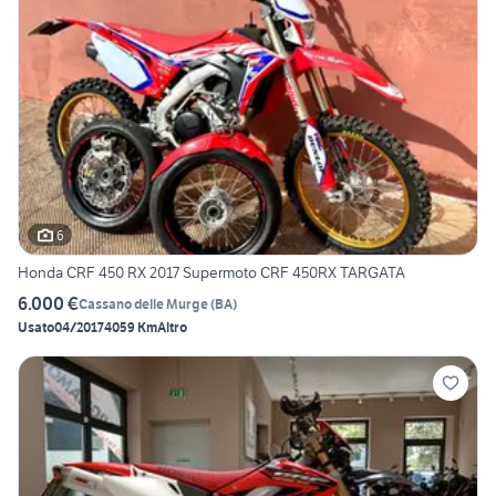
6
Honda CRF 450 RX 2017 Supermoto CRF 450RX TARGATA
6.000 €
Cassano delle Murge
(
BA
)
Usato
04/2017
4059 Km
Altro