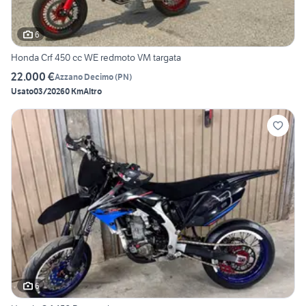
6
Honda Crf 450 cc WE redmoto VM targata
22.000 €
Azzano Decimo
(
PN
)
Usato
03/2026
0 Km
Altro
6