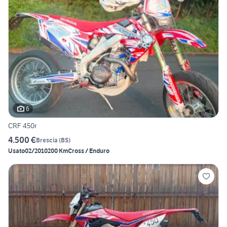
6
CRF 450r
4.500 €
Brescia
(
BS
)
Usato
02/2010
200 Km
Cross / Enduro