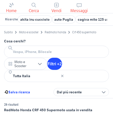
Home
Cerca
Vendi
Messaggi
akita inu cucciolo
auto Puglia
cagiva mito 125 usat
Ricerche
Subito
Moto e scooter
Redmoto honda
Crf 450 supermoto
Cosa cerchi?
Moto e
Filtri +2
Scooter
Salva ricerca
Dal più recente
29 risultati
RedMoto Honda CRF 450 Supermoto usata in vendita