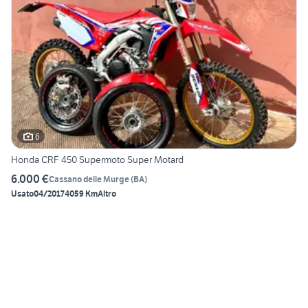
6
Honda CRF 450 Supermoto Super Motard
6.000 €
Cassano delle Murge
(
BA
)
Usato
04/2017
4059 Km
Altro