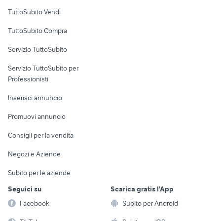
Case vacanza
TuttoSubito Vendi
Uffici e Locali
TuttoSubito Compra
commerciali
Servizio TuttoSubito
elettronica
per la casa e la
sports e hobby
Servizio TuttoSubito per
persona
Informatica
Animali
Professionisti
Arredamento e
Console e
Accessori per
Casalinghi
Inserisci annuncio
Videogiochi
animali
Elettrodomestici
Promuovi annuncio
Audio/Video
Musica e Film
Giardino e Fai da te
Consigli per la vendita
Fotografia
Libri e Riviste
Abbigliamento e
Negozi e Aziende
Telefonia
Strumenti Musicali
Accessori
Subito per le aziende
Sports
Tutto per i bambini
Seguici su
Scarica gratis l'App
Biciclette
Facebook
Subito per Android
Collezionismo