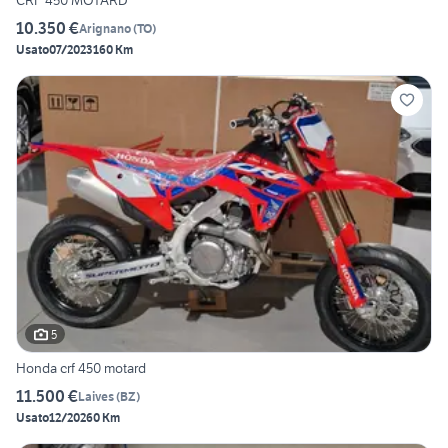
CRF 450 MOTARD
10.350 €
Arignano
(
TO
)
Usato
07/2023
160 Km
5
Honda crf 450 motard
11.500 €
Laives
(
BZ
)
Usato
12/2026
0 Km