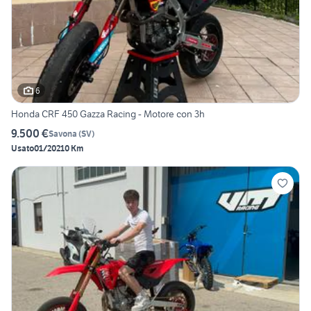
6
Honda CRF 450 Gazza Racing - Motore con 3h
9.500 €
Savona
(
SV
)
Usato
01/2021
0 Km