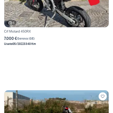
6
Crf Motard 450RX
7.000 €
Genova
(
GE
)
Usato
05/2022
3340 Km