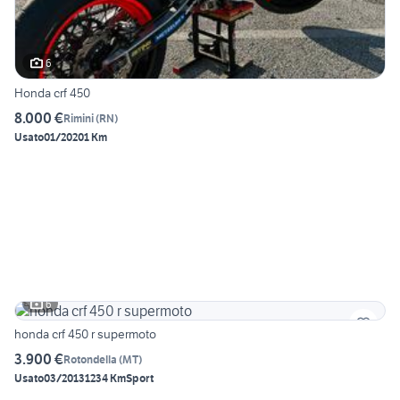
6
Honda crf 450
8.000 €
Rimini
(
RN
)
Usato
01/2020
1 Km
6
honda crf 450 r supermoto
3.900 €
Rotondella
(
MT
)
Usato
03/2013
1234 Km
Sport