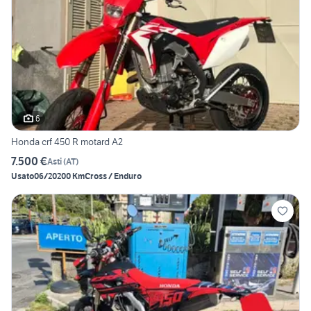
6
Honda crf 450 R motard A2
7.500 €
Asti
(
AT
)
Usato
06/2020
0 Km
Cross / Enduro