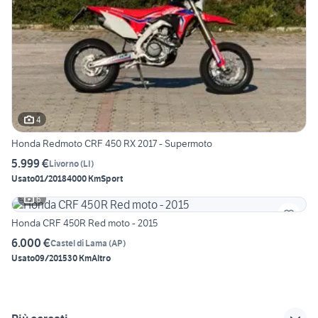
4
Honda Redmoto CRF 450 RX 2017 - Supermoto
5.999 €
Livorno
(
LI
)
Usato
01/2018
4000 Km
Sport
6
Honda CRF 450R Red moto - 2015
6.000 €
Castel di Lama
(
AP
)
Usato
09/2015
30 Km
Altro