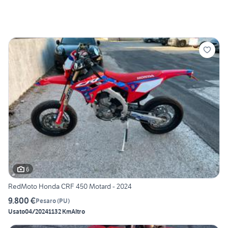
6
RedMoto Honda CRF 450 Motard - 2024
9.800 €
Pesaro
(
PU
)
Usato
04/2024
1132 Km
Altro