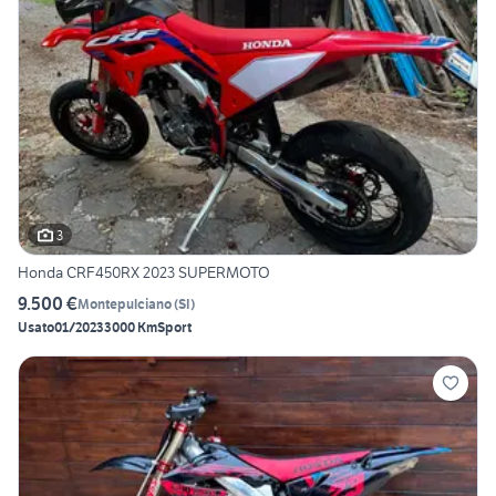
3
Honda CRF450RX 2023 SUPERMOTO
9.500 €
Montepulciano
(
SI
)
Usato
01/2023
3000 Km
Sport