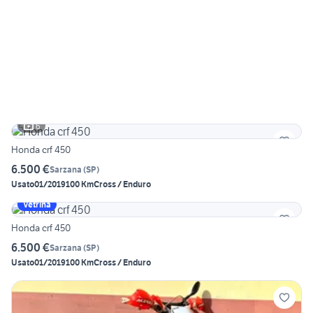
6
Honda crf 450
6.500 €
Sarzana
(
SP
)
Usato
01/2019
100 Km
Cross / Enduro
Vetrina
Honda crf 450
6.500 €
Sarzana
(
SP
)
Usato
01/2019
100 Km
Cross / Enduro