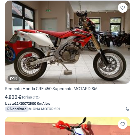
9
Redmoto Honda CRF 450 Supermoto MOTARD SM
4.900 €
Torino
(
TO
)
Usato
12/2007
2500 Km
Altro
Rivenditore
VIGNA MOTOR SRL