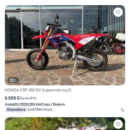
6
HONDA CRF 450 RX Supermoto my22
9.999 €
Pavia
(
PV
)
Usato
03/2025
1255 Km
Cross / Enduro
Rivenditore
CARTENI Pavia