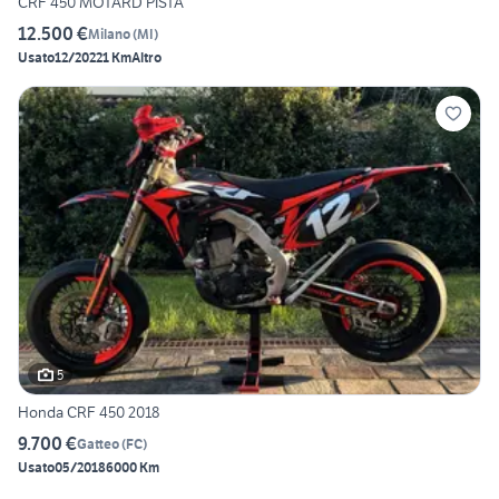
CRF 450 MOTARD PISTA
12.500 €
Milano
(
MI
)
Usato
12/2022
1 Km
Altro
5
Honda CRF 450 2018
9.700 €
Gatteo
(
FC
)
Usato
05/2018
6000 Km