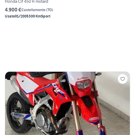
Honda Crf 450 R motard
4.900 €
Castellamonte
(
TO
)
Usato
01/2005
300 Km
Sport