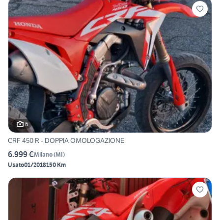
6
CRF 450 R - DOPPIA OMOLOGAZIONE
6.999 €
Milano
(
MI
)
Usato
01/2018
150 Km