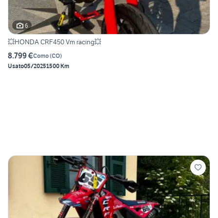
6
💥HONDA CRF450 Vm racing💥
8.799 €
Como
(
CO
)
Usato
05/2025
1500 Km