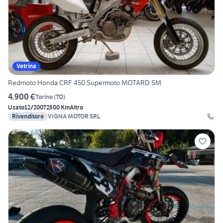
Vetrina
Redmoto Honda CRF 450 Supermoto MOTARD SM
4.900 €
Torino
(
TO
)
Usato
12/2007
2500 Km
Altro
Rivenditore
VIGNA MOTOR SRL