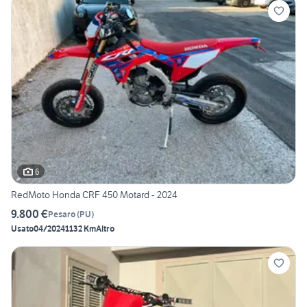
6
RedMoto Honda CRF 450 Motard - 2024
9.800 €
Pesaro
(
PU
)
Usato
04/2024
1132 Km
Altro