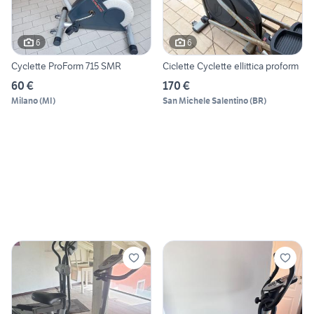
6
6
Cyclette ProForm 715 SMR
Ciclette Cyclette ellittica proform
60 €
170 €
Milano
(
MI
)
San Michele Salentino
(
BR
)