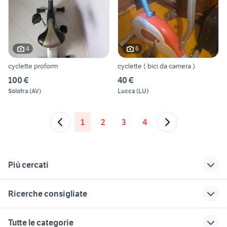
4
6
cyclette proform
cyclette ( bici da camera )
100 €
40 €
Solofra
(
AV
)
Lucca
(
LU
)
1
2
3
4
Più cercati
Correlati
Richerche simili
Suggerimenti
Ricerche consigliate
cyclette biciclette
balle di fieno
cane maltese
Torino provincia
piccolo
evoc
cane da caccia animali Campania
maine coon gigante
Tutte le categorie
cyclette domyos
topi domestici