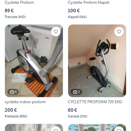
Cyclette Proform
Cyclette Proform Napoli
89 €
100 €
Trecate
(
NO
)
Napoli
(
NA
)
6
3
cyclette indoor proform
CYCLETTE PROFORM 735 EKG
200 €
60 €
Pomezia
(
RM
)
Canale
(
CN
)