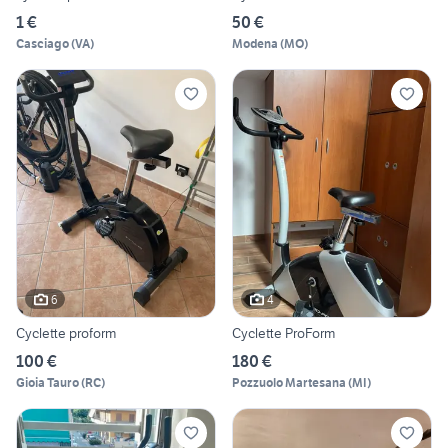
1 €
50 €
Casciago
(
VA
)
Modena
(
MO
)
6
4
Cyclette proform
Cyclette ProForm
100 €
180 €
Gioia Tauro
(
RC
)
Pozzuolo Martesana
(
MI
)