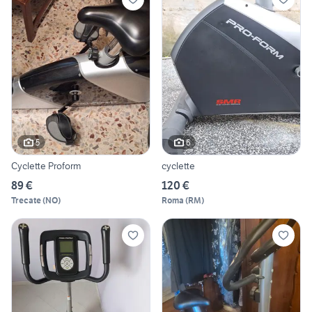
5
6
Cyclette Proform
cyclette
89 €
120 €
Trecate
(
NO
)
Roma
(
RM
)