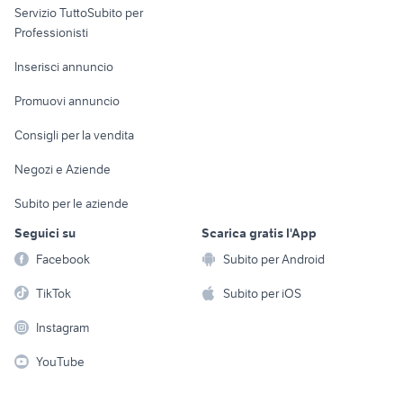
Servizio TuttoSubito per
persona
Informatica
Animali
Professionisti
Arredamento e
Console e
Accessori per
Casalinghi
Inserisci annuncio
Videogiochi
animali
Elettrodomestici
Promuovi annuncio
Audio/Video
Musica e Film
Giardino e Fai da te
Consigli per la vendita
Fotografia
Libri e Riviste
Abbigliamento e
Negozi e Aziende
Telefonia
Strumenti Musicali
Accessori
Subito per le aziende
Sports
Tutto per i bambini
Seguici su
Scarica gratis l'App
Biciclette
Facebook
Subito per Android
Collezionismo
TikTok
Subito per iOS
Instagram
YouTube