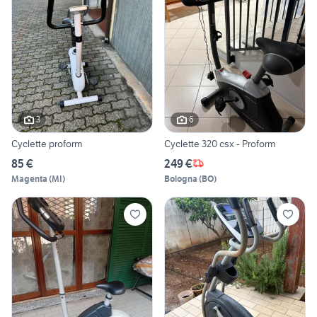
3
6
Cyclette proform
Cyclette 320 csx - Proform
85 €
249 €
Magenta
(
MI
)
Bologna
(
BO
)