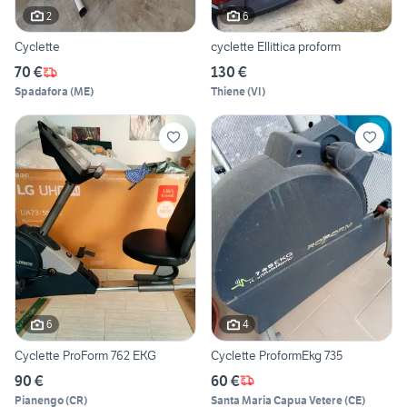
2
6
Cyclette
cyclette Ellittica proform
70 €
130 €
Spadafora
(
ME
)
Thiene
(
VI
)
6
4
Cyclette ProForm 762 EKG
Cyclette ProformEkg 735
90 €
60 €
Pianengo
(
CR
)
Santa Maria Capua Vetere
(
CE
)