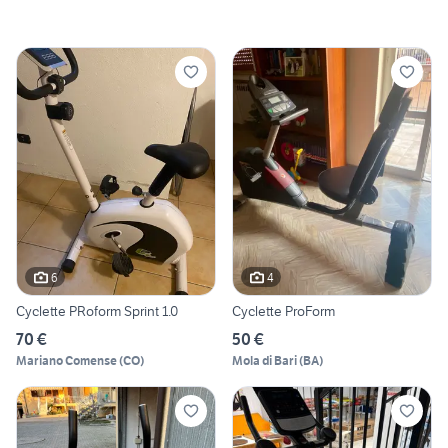
6
4
Cyclette PRoform Sprint 1.0
Cyclette ProForm
70 €
50 €
Mariano Comense
(
CO
)
Mola di Bari
(
BA
)