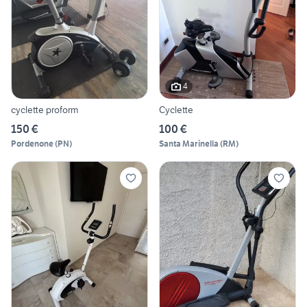
4
cyclette proform
Cyclette
150 €
100 €
Pordenone
(
PN
)
Santa Marinella
(
RM
)