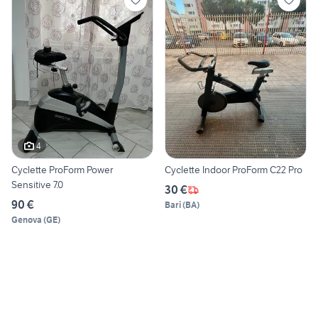
4
Cyclette ProForm Power
Cyclette Indoor ProForm C22 Pro
Sensitive 7.0
30 €
90 €
Bari
(
BA
)
Genova
(
GE
)