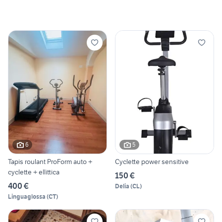
6
5
Tapis roulant ProForm auto +
Cyclette power sensitive
cyclette + ellittica
150 €
400 €
Delia
(
CL
)
Linguaglossa
(
CT
)