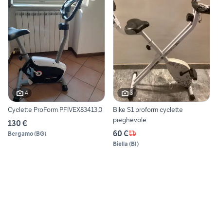
4
3
Cyclette ProForm PFIVEX83413.0
Bike S1 proform cyclette
pieghevole
130 €
60 €
Bergamo
(
BG
)
Biella
(
BI
)