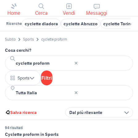
Home
Cerca
Vendi
Messaggi
cyclette diadora
cyclette Abruzzo
cyclette Torino p
Ricerche
Subito
Sports
cyclette proform
Cosa cerchi?
Filtri
Sports
Salva ricerca
Dal più rilevante
94 risultati
Cyclette proform in Sports