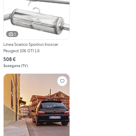
3
Linea Scarico Sportivo Inoxcar
Peugeot 106 GTI 1.6
508 €
Susegana
(
TV
)