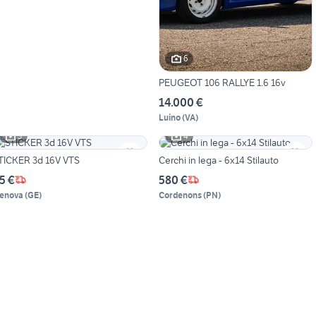
6
PEUGEOT 106 RALLYE 1.6 16v
14.000 €
Luino
(
VA
)
3
4
TICKER 3d 16V VTS
Cerchi in lega - 6x14 Stilauto
5 €
580 €
enova
(
GE
)
Cordenons
(
PN
)