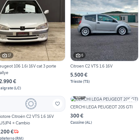
17
6
eugeot 106 1.6i 16V cat 3 porte
Citroen C2 VTS 1.6 16V
allye
5.500 €
2.990 €
Trieste
(
TS
)
algrate
(
LC
)
6
CERCHI LEGA PEUGEOT 205 GTI
300 €
otore Citroën C2 VTS 1.6 16V
U5JP4 + Cambio
Cassine
(
AL
)
.200 €
olleferro
(
RM
)