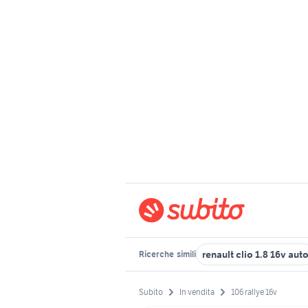
renault clio 1.8 16v aut
Ricerche
simili
Subito
In vendita
106 rallye 16v