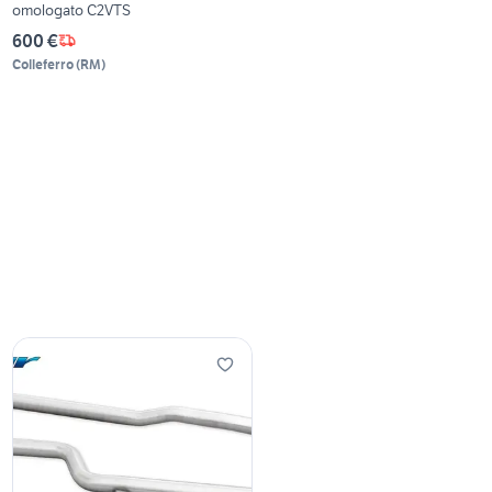
omologato C2VTS
600 €
Colleferro
(
RM
)