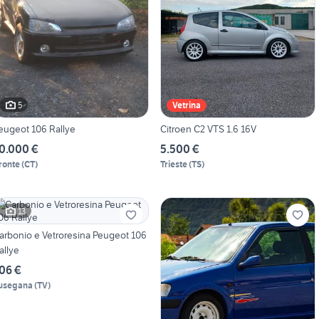
5
Vetrina
eugeot 106 Rallye
Citroen C2 VTS 1.6 16V
0.000 €
5.500 €
ronte
(
CT
)
Trieste
(
TS
)
13
arbonio e Vetroresina Peugeot 106
allye
06 €
usegana
(
TV
)