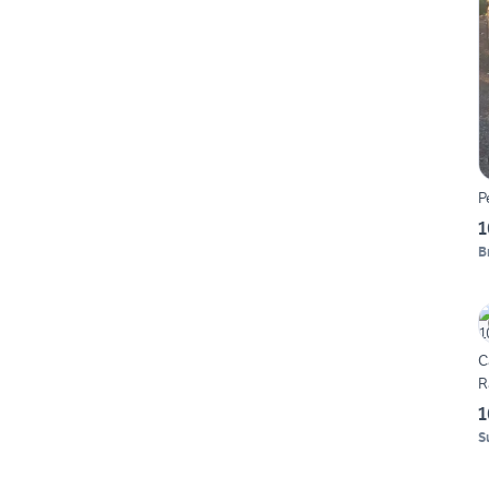
P
1
B
C
R
1
S