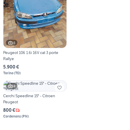
6
Peugeot 106 1.6i 16V cat 3 porte
Rallye
5.900 €
Torino
(
TO
)
4
Cerchi Speedline 15" - Citroen
Peugeot
800 €
Cordenons
(
PN
)