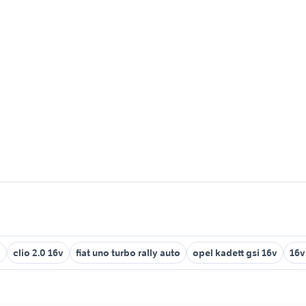
o
clio 2.0 16v
fiat uno turbo rally auto
opel kadett gsi 16v
16v