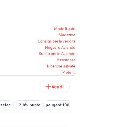
Modelli auto
Magazine
Consigli per la vendita
Negozi e Aziende
Subito per le Aziende
Assistenza
Ricerche salvate
Preferiti
Vendi
 zetec
1.2 16v punto
peugeot 106 rally 1.6 16v
golf 2 16v motor