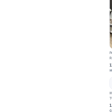
P
R
1
M
M
T
1
C