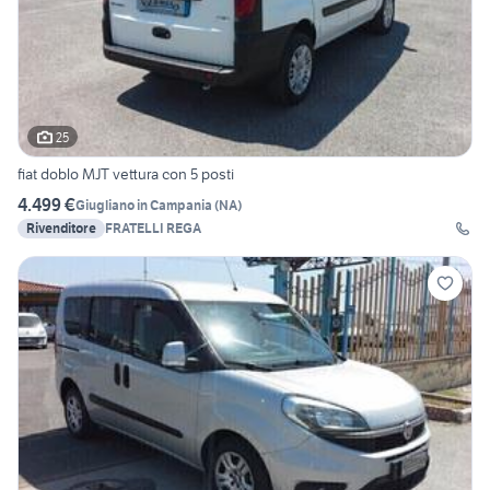
25
fiat doblo MJT vettura con 5 posti
4.499 €
Giugliano in Campania
(
NA
)
Rivenditore
FRATELLI REGA