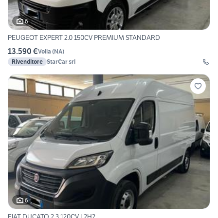
6
PEUGEOT EXPERT 2.0 150CV PREMIUM STANDARD
13.590 €
Volla
(
NA
)
Rivenditore
StarCar srl
6
FIAT DUCATO 2.3 120CV L2H2