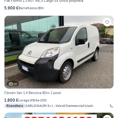
Fiat Fiorino 1.3 MJT 95CV Cargo SX unico proprieta
5.900 €
Barrafranca
(
EN
)
20
Citroën Van 1.4 Benzina 80cv 2 posti
1.800 €
Lurago d'Erba
(
CO
)
Rivenditore
CARLO MAURI S.r.l. - Veicoli Commerciali Usati -