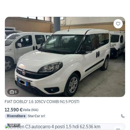
6
FIAT DOBLO' 1.6 105CV COMBI N1 5 POSTI
12.590 €
Volla
(
NA
)
Rivenditore
StarCar srl
15