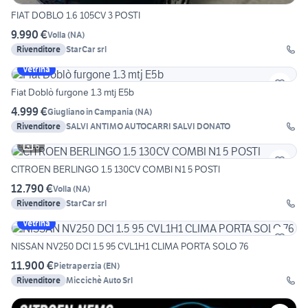
FIAT DOBLO 1.6 105CV 3 POSTI
9.990 €
Volla
(
NA
)
Rivenditore
StarCar srl
Vetrina
Fiat Doblò furgone 1.3 mtj E5b
4.999 €
Giugliano in Campania
(
NA
)
Rivenditore
SALVI ANTIMO AUTOCARRI SALVI DONATO
6
CITROEN BERLINGO 1.5 130CV COMBI N1 5 POSTI
12.790 €
Volla
(
NA
)
Rivenditore
StarCar srl
Vetrina
NISSAN NV250 DCI 1.5 95 CVL1H1 CLIMA PORTA SOLO 76
11.900 €
Pietraperzia
(
EN
)
Rivenditore
Miccichè Auto Srl