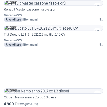
13
Renault Master cassone fisso e grù
Tuscania
(
VT
)
Rivenditore
i Bonanomi
11
Fiat Ducato L3 H3 - 2021 2.3 multijet 140 CV
Tuscania
(
VT
)
Rivenditore
i Bonanomi
19
Citroen Nemo anno 2017 cc 1.3 diesel
4.900 €
Travagliato
(
BS
)