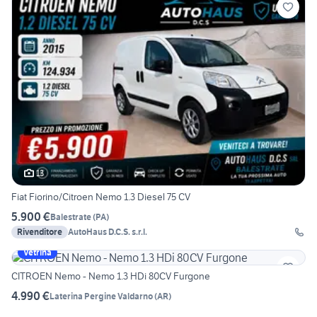
13
Fiat Fiorino/Citroen Nemo 1.3 Diesel 75 CV
5.900 €
Balestrate
(
PA
)
Rivenditore
AutoHaus D.C.S. s.r.l.
Vetrina
CITROEN Nemo - Nemo 1.3 HDi 80CV Furgone
4.990 €
Laterina Pergine Valdarno
(
AR
)