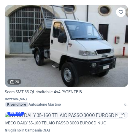
20
Scam SMT 35 Ql. ribaltabile 4x4 PATENTE B
Bozzolo
(
MN
)
Rivenditore
Autosalone Martino
Vetrina
IVECO DAILY 35-160 TELAIO PASSO 3000 EURO6D NUO
Giugliano in Campania
(
NA
)