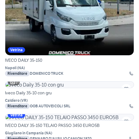
Vetrina
IVECO DAILY 35-150
Napoli
(
NA
)
Rivenditore
DOMENICO TRUCK
7
Iveco Daily 35-10 con gru
Caldiero
(
VR
)
Rivenditore
OOB AUTOVEICOLI SRL
Vetrina
IVECO DAILY 35-150 TELAIO PASSO 3450 EURO5B
Giugliano in Campania
(
NA
)
Rivenditore
GENNARO D'AUSILIO CAMION 1970