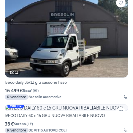
11
Iveco daily 35/12 gru cassone fisso
16.499 €
Rosa'
(
VI
)
Rivenditore
Bresolin Automotive
Vetrina
IVECO DAILY 60 c 15 GRU NUOVA RIBALTABILE NUOVO
36 €
Surano
(
LE
)
Rivenditore
DE VITIS AUTOVEICOLI