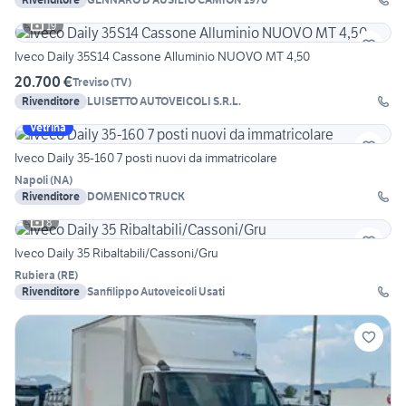
19
Iveco Daily 35S14 Cassone Alluminio NUOVO MT 4,50
20.700 €
Treviso
(
TV
)
Rivenditore
LUISETTO AUTOVEICOLI S.R.L.
Vetrina
Iveco Daily 35-160 7 posti nuovi da immatricolare
Napoli
(
NA
)
Rivenditore
DOMENICO TRUCK
8
Iveco Daily 35 Ribaltabili/Cassoni/Gru
Rubiera
(
RE
)
Rivenditore
Sanfilippo Autoveicoli Usati