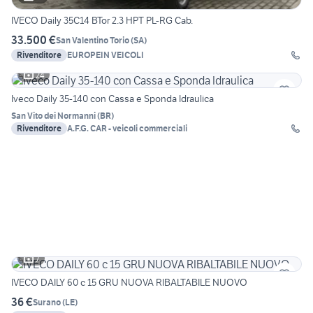
IVECO Daily 35C14 BTor 2.3 HPT PL-RG Cab.
33.500 €
San Valentino Torio
(
SA
)
Rivenditore
EUROPEIN VEICOLI
24
Iveco Daily 35-140 con Cassa e Sponda Idraulica
San Vito dei Normanni
(
BR
)
Rivenditore
A.F.G. CAR - veicoli commerciali
7
IVECO DAILY 60 c 15 GRU NUOVA RIBALTABILE NUOVO
36 €
Surano
(
LE
)