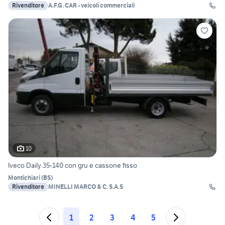
Rivenditore
A.F.G. CAR - veicoli commerciali
10
Iveco Daily 35-140 con gru e cassone fisso
Montichiari
(
BS
)
Rivenditore
MINELLI MARCO & C. S.A.S
1
2
3
4
5