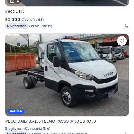
14
Iveco Daily
30.000 €
Venafro
(
IS
)
Rivenditore
Cerbo Trading
Vetrina
IVECO DAILY 35-130 TELAIO PASSO 3450 EURO5B
Giugliano in Campania
(
NA
)
Rivenditore
GENNARO D'AUSILIO CAMION 1970