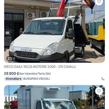
13
IVECO DAILY 35C15 MOTORE 3.000 - 170 CAVALLI
39.900 €
San Valentino Torio
(
SA
)
Rivenditore
EUROPEIN VEICOLI