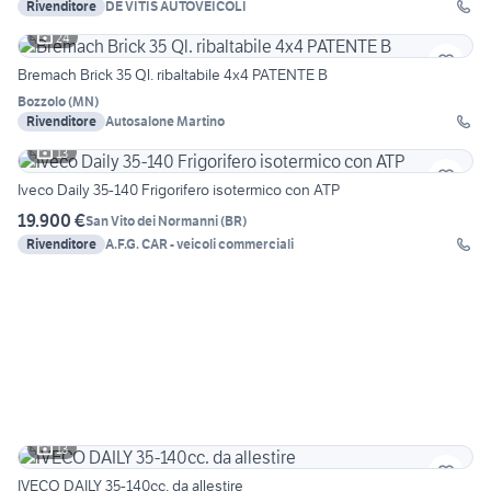
Rivenditore
DE VITIS AUTOVEICOLI
24
Bremach Brick 35 Ql. ribaltabile 4x4 PATENTE B
Bozzolo
(
MN
)
Rivenditore
Autosalone Martino
13
Iveco Daily 35-140 Frigorifero isotermico con ATP
19.900 €
San Vito dei Normanni
(
BR
)
Rivenditore
A.F.G. CAR - veicoli commerciali
13
IVECO DAILY 35-140cc. da allestire