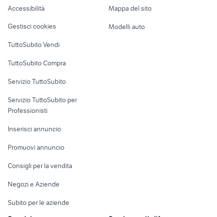
Novara provincia
Accessibilità
Mappa del sito
Loft, mansarde e
affitto locali Botricello
ricambi daily 35.10
Veicoli commerciali
altro
Gestisci cookies
Modelli auto
ristoranti reggio nell'emilia
merker rimorchi
Case vacanza
TuttoSubito Vendi
Uffici e Locali
TuttoSubito Compra
commerciali
Servizio TuttoSubito
elettronica
per la casa e la
sports e hobby
Servizio TuttoSubito per
persona
Informatica
Animali
Professionisti
Arredamento e
Console e
Accessori per
Casalinghi
Inserisci annuncio
Videogiochi
animali
Elettrodomestici
Promuovi annuncio
Audio/Video
Musica e Film
Giardino e Fai da te
Consigli per la vendita
Fotografia
Libri e Riviste
Abbigliamento e
Negozi e Aziende
Telefonia
Strumenti Musicali
Accessori
Subito per le aziende
Sports
Tutto per i bambini