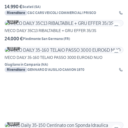
14.990 €
Scafati
(
SA
)
Rivenditore
C&C CARS VEICOLI COMMERCIALI PRISCO
6
IVECO DAILY 35C13 RIBALTABILE + GRU EFFER 35/3S
24.000 €
Piedimonte San Germano
(
FR
)
16
IVECO DAILY 35-160 TELAIO PASSO 3000 EURO6D NUO
Giugliano in Campania
(
NA
)
Rivenditore
GENNARO D'AUSILIO CAMION 1970
11