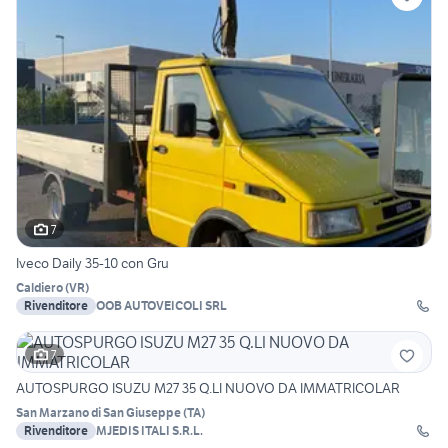
7
Iveco Daily 35-10 con Gru
Caldiero
(
VR
)
Rivenditore
OOB AUTOVEICOLI SRL
7
AUTOSPURGO ISUZU M27 35 Q.LI NUOVO DA IMMATRICOLAR
San Marzano di San Giuseppe
(
TA
)
Rivenditore
MJEDIS ITALI S.R.L.