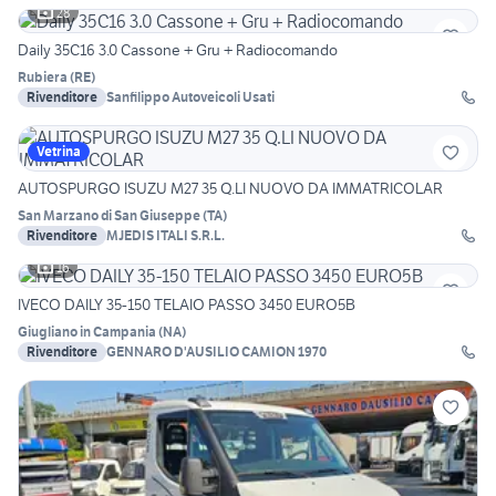
28
Daily 35C16 3.0 Cassone + Gru + Radiocomando
Rubiera
(
RE
)
Rivenditore
Sanfilippo Autoveicoli Usati
Vetrina
AUTOSPURGO ISUZU M27 35 Q.LI NUOVO DA IMMATRICOLAR
San Marzano di San Giuseppe
(
TA
)
Rivenditore
MJEDIS ITALI S.R.L.
16
IVECO DAILY 35-150 TELAIO PASSO 3450 EURO5B
Giugliano in Campania
(
NA
)
Rivenditore
GENNARO D'AUSILIO CAMION 1970