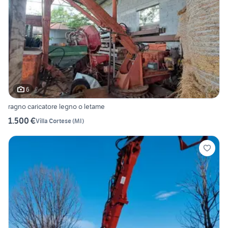
6
ragno caricatore legno o letame
1.500 €
Villa Cortese
(
MI
)