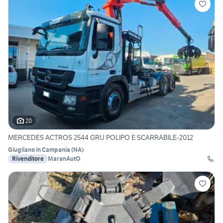
20
MERCEDES ACTROS 2544 GRU POLIPO E SCARRABILE-2012
Giugliano in Campania
(
NA
)
Rivenditore
MaranAutO