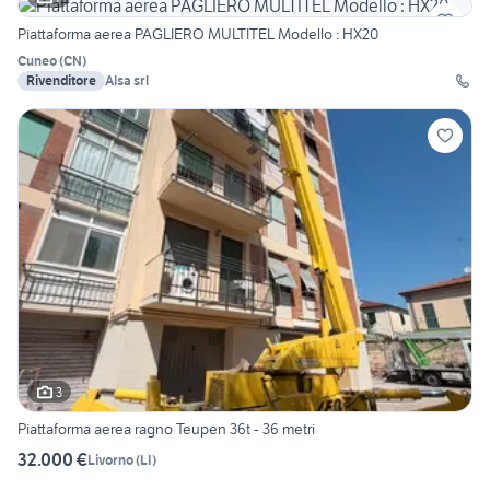
Piattaforma aerea PAGLIERO MULTITEL Modello : HX20
Cuneo
(
CN
)
Rivenditore
Alsa srl
3
Piattaforma aerea ragno Teupen 36t - 36 metri
32.000 €
Livorno
(
LI
)