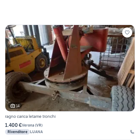
14
ragno carica letame tronchi
1.400 €
Verona
(
VR
)
Rivenditore
LUANA