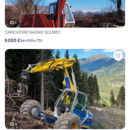
6
CARICATORE RAGNO SOLMEC
9.000 €
San Gillio
(
TO
)
4