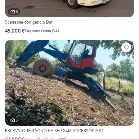
6
Scarrabile con gancio Daf
45.000 €
Fagnano Olona
(
VA
)
5
ESCAVATORE RAGNO KAISER X4M ACCESSORIATO