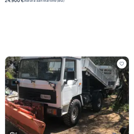
24.900 €
Adrara San Martino
(
BG
)
6