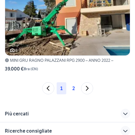
6
🟢 MINI GRU RAGNO PALAZZANI RPG 2900 – ANNO 2022 –
39.000 €
Bra
(
CN
)
1
2
Più cercati
Correlati
Richerche simili
Suggerimenti
Ricerche consigliate