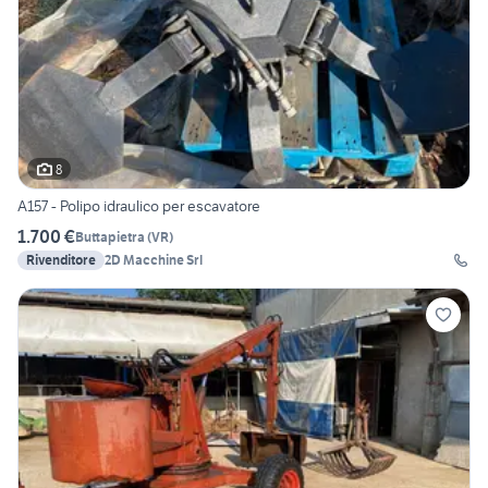
8
A157 - Polipo idraulico per escavatore
1.700 €
Buttapietra
(
VR
)
Rivenditore
2D Macchine Srl