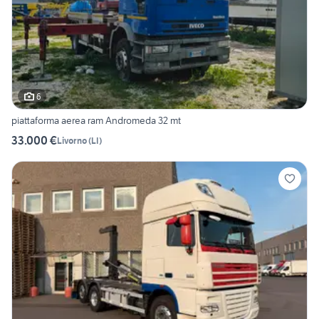
6
piattaforma aerea ram Andromeda 32 mt
33.000 €
Livorno
(
LI
)