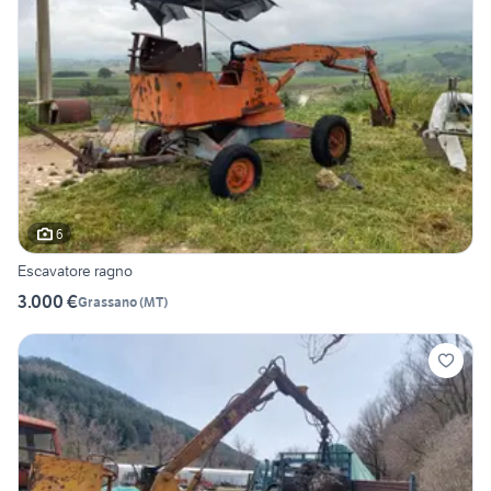
6
Escavatore ragno
3.000 €
Grassano
(
MT
)