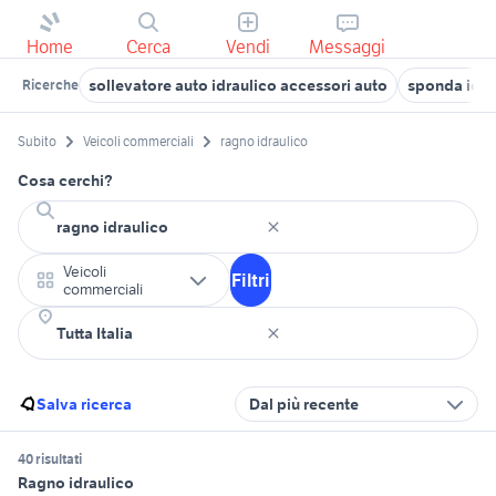
Home
Cerca
Vendi
Messaggi
sollevatore auto idraulico accessori auto
sponda idra
Ricerche
Subito
Veicoli commerciali
ragno idraulico
Cosa cerchi?
Veicoli
Filtri
commerciali
Salva ricerca
Dal più recente
40 risultati
Ragno idraulico