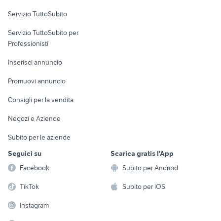
Servizio TuttoSubito
elettronica
per la casa e la
sports e hobby
Servizio TuttoSubito per
persona
Informatica
Animali
Professionisti
Arredamento e
Console e
Accessori per
Casalinghi
Inserisci annuncio
Videogiochi
animali
Elettrodomestici
Promuovi annuncio
Audio/Video
Musica e Film
Giardino e Fai da te
Consigli per la vendita
Fotografia
Libri e Riviste
Abbigliamento e
Negozi e Aziende
Telefonia
Strumenti Musicali
Accessori
Subito per le aziende
Sports
Tutto per i bambini
Seguici su
Scarica gratis l'App
Biciclette
Facebook
Subito per Android
Collezionismo
TikTok
Subito per iOS
Instagram