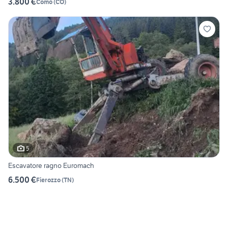
3.800 €
Como
(
CO
)
5
Escavatore ragno Euromach
6.500 €
Fierozzo
(
TN
)