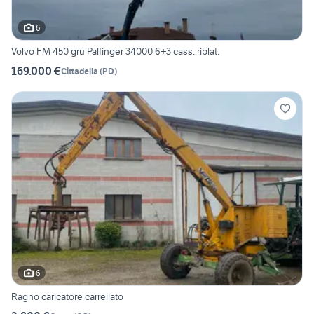
6
Volvo FM 450 gru Palfinger 34000 6+3 cass. riblat.
169.000 €
Cittadella
(
PD
)
6
Ragno caricatore carrellato