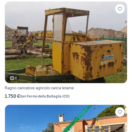
6
Ragno caricatore agricolo carica letame
1.750 €
San Fermo della Battaglia
(
CO
)