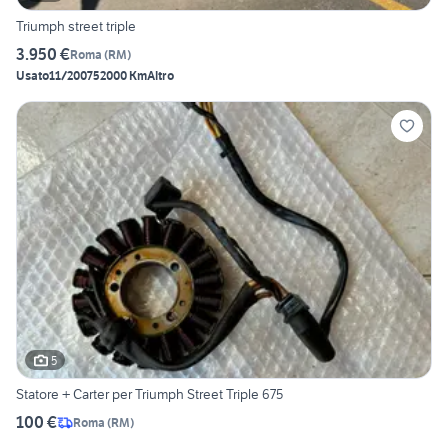
Triumph street triple
3.950 €
Roma
(
RM
)
Usato
11/2007
52000 Km
Altro
5
Statore + Carter per Triumph Street Triple 675
100 €
Roma
(
RM
)