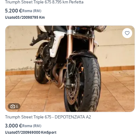
Triumph Street Triple 675 8.795 km Perfetta
5.200 €
Roma
(
RM
)
Usato
03/2009
8795 Km
6
Triumph Street Triple 675 - DEPOTENZIATA A2
3.000 €
Roma
(
RM
)
Usato
07/2009
69000 Km
Sport