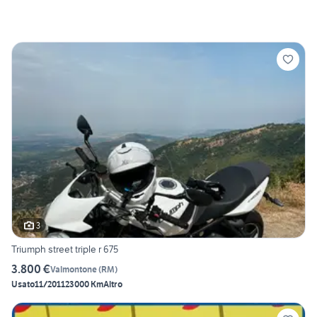
3
Triumph street triple r 675
3.800 €
Valmontone
(
RM
)
Usato
11/2011
23000 Km
Altro