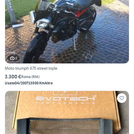
6
Moto triumph 675 street triple
3.300 €
Roma
(
RM
)
Usato
04/2007
13500 Km
Altro