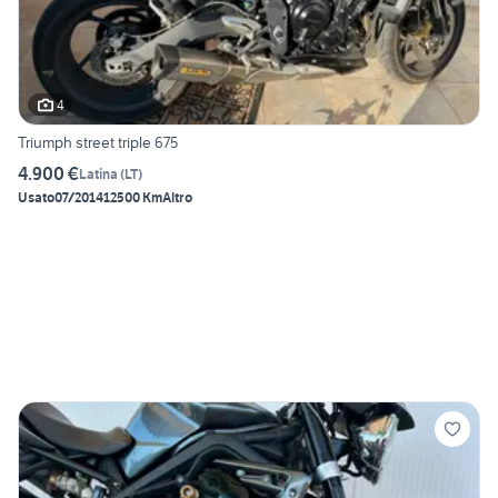
4
Triumph street triple 675
4.900 €
Latina
(
LT
)
Usato
07/2014
12500 Km
Altro