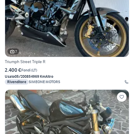
7
Triumph Street Triple R
2.400 €
Fondi
(
LT
)
Usato
05/2008
54969 Km
Altro
Rivenditore
SIMEONE MOTORS