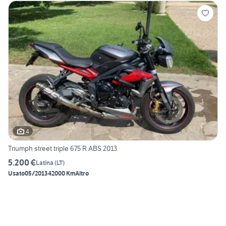
4
Triumph street triple 675 R ABS 2013
5.200 €
Latina
(
LT
)
Usato
05/2013
42000 Km
Altro