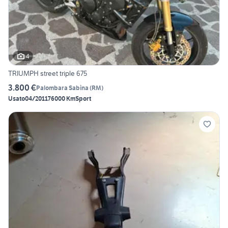
4
TRIUMPH street triple 675
3.800 €
Palombara Sabina
(
RM
)
Usato
04/2011
76000 Km
Sport