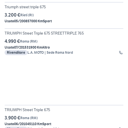
Triumph street triple 675
3.200 €
Rieti
(
RI
)
Usato
05/2008
57000 Km
Sport
8
TRIUMPH Street Triple 675 STREETTRIPLE 765
4.990 €
Roma
(
RM
)
Usato
07/2015
31900 Km
Altro
Rivenditore
L.A. MOTO | Sede Roma Nord
20
TRIUMPH Street Triple 675
3.900 €
Roma
(
RM
)
Usato
06/2010
45110 Km
Sport