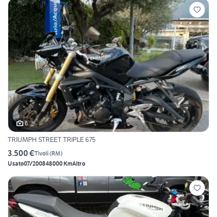
6
TRIUMPH STREET TRIPLE 675
3.500 €
Tivoli
(
RM
)
Usato
07/2008
48000 Km
Altro