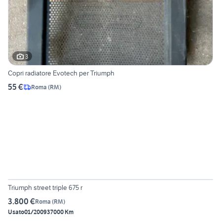
3
Copri radiatore Evotech per Triumph
55 €
Roma
(
RM
)
6
Triumph street triple 675 r
3.800 €
Roma
(
RM
)
Usato
01/2009
37000 Km
4