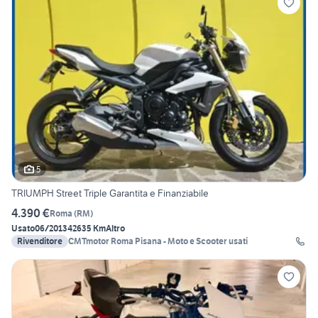
5
TRIUMPH Street Triple Garantita e Finanziabile
4.390 €
Roma
(
RM
)
Usato
06/2013
42635 Km
Altro
Rivenditore
CMTmotor Roma Pisana - Moto e Scooter usati