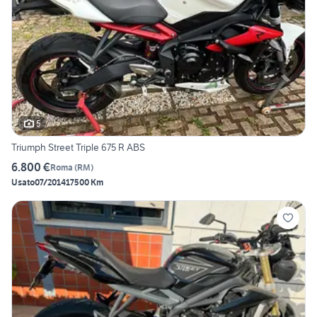
5
Triumph Street Triple 675 R ABS
6.800 €
Roma
(
RM
)
Usato
07/2014
17500 Km