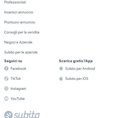
Informatica
Animali
Professionisti
Arredamento e
Console e
Accessori per
Casalinghi
Inserisci annuncio
Videogiochi
animali
Elettrodomestici
Promuovi annuncio
Audio/Video
Musica e Film
Giardino e Fai da te
Consigli per la vendita
Fotografia
Libri e Riviste
Abbigliamento e
Negozi e Aziende
Telefonia
Strumenti Musicali
Accessori
Subito per le aziende
Sports
Tutto per i bambini
Seguici su
Scarica gratis l'App
Biciclette
Facebook
Subito per Android
Collezionismo
TikTok
Subito per iOS
Instagram
YouTube