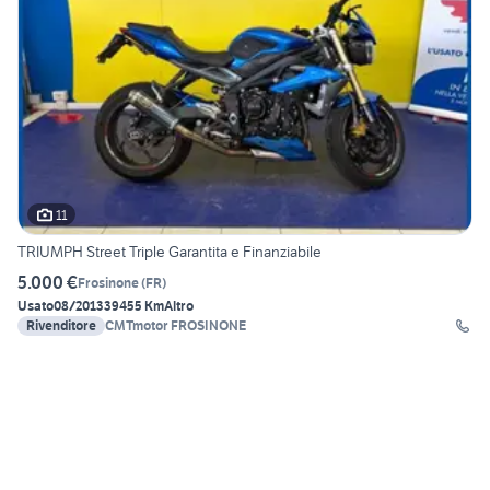
11
TRIUMPH Street Triple Garantita e Finanziabile
5.000 €
Frosinone
(
FR
)
Usato
08/2013
39455 Km
Altro
Rivenditore
CMTmotor FROSINONE