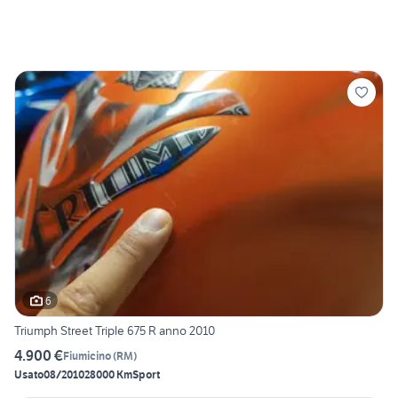
6
Triumph Street Triple 675 R anno 2010
4.900 €
Fiumicino
(
RM
)
Usato
08/2010
28000 Km
Sport