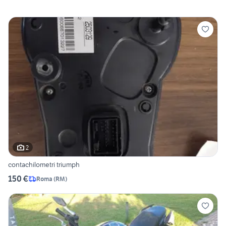
2
contachilometri triumph
150 €
Roma
(
RM
)