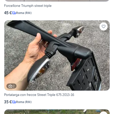
Forcellone Triumph street triple
45 €
Roma
(
RM
)
2
Portatarga con frecce Street Triple 675 2013-16
35 €
Roma
(
RM
)