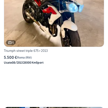
6
Triumph street triple 675 r 2013
5.500 €
Roma
(
RM
)
Usato
08/2013
28000 Km
Sport