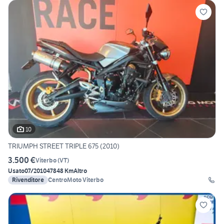
10
TRIUMPH STREET TRIPLE 675 (2010)
3.500 €
Viterbo
(
VT
)
Usato
07/2010
47848 Km
Altro
Rivenditore
CentroMoto Viterbo