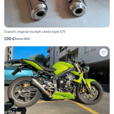
Scarichi originali triumph street triple 675
200 €
Roma
(
RM
)
6