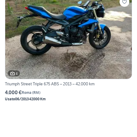
4
Triumph Street Triple 675 ABS – 2013 – 42.000 km
4.000 €
Roma
(
RM
)
Usato
06/2013
42000 Km