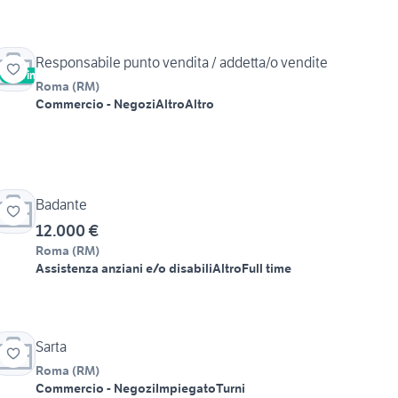
Responsabile punto vendita / addetta/o vendite
Vetrina
Roma
(
RM
)
Commercio - Negozi
Altro
Altro
Badante
12.000 €
Roma
(
RM
)
Assistenza anziani e/o disabili
Altro
Full time
Sarta
Roma
(
RM
)
Commercio - Negozi
Impiegato
Turni