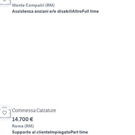
Monte Compatri
(
RM
)
Assistenza anziani e/o disabili
Altro
Full time
Commessa Calzature
14.700 €
Roma
(
RM
)
Supporto al cliente
Impiegato
Part time