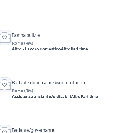
Donna pulizie
Roma
(
RM
)
Altro - Lavoro domestico
Altro
Part time
Badante donna a ore Monterotondo
Roma
(
RM
)
Assistenza anziani e/o disabili
Altro
Part time
Badante/governante