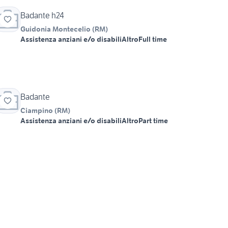
Badante h24
Guidonia Montecelio
(
RM
)
Assistenza anziani e/o disabili
Altro
Full time
Badante
Ciampino
(
RM
)
Assistenza anziani e/o disabili
Altro
Part time