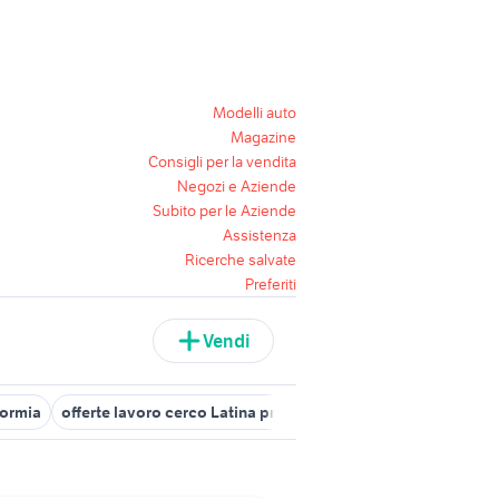
Modelli auto
Magazine
Consigli per la vendita
Negozi e Aziende
Subito per le Aziende
Assistenza
Ricerche salvate
Preferiti
Vendi
formia
offerte lavoro cerco Latina provincia
cerco lavoro mintur