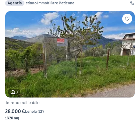
Agenzia
Istituto Immobiliare Peticone
3
Terreno edificabile
28.000 €
Lenola
(
LT
)
1320 mq