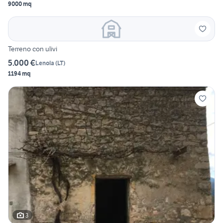
9000 mq
Terreno con ulivi
5.000 €
Lenola
(
LT
)
1194 mq
3