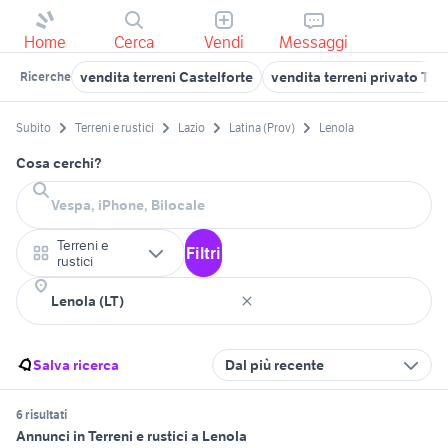
Home
Cerca
Vendi
Messaggi
vendita terreni Castelforte
vendita terreni privato Ter
Ricerche
Subito
Terreni e rustici
Lazio
Latina (Prov)
Lenola
Cosa cerchi?
Terreni e
Filtri
rustici
Salva ricerca
Dal più recente
6 risultati
Annunci in Terreni e rustici a Lenola