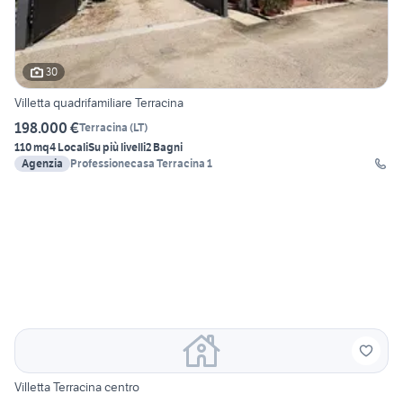
30
Villetta quadrifamiliare Terracina
198.000 €
Terracina
(
LT
)
110 mq
4 Locali
Su più livelli
2 Bagni
Agenzia
Professionecasa Terracina 1
Villetta Terracina centro