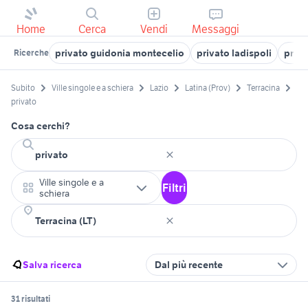
Home
Cerca
Vendi
Messaggi
privato guidonia montecelio
privato ladispoli
priva
Ricerche
Subito
Ville singole e a schiera
Lazio
Latina (Prov)
Terracina
privato
Cosa cerchi?
Ville singole e a
Filtri
schiera
Salva ricerca
Dal più recente
31 risultati