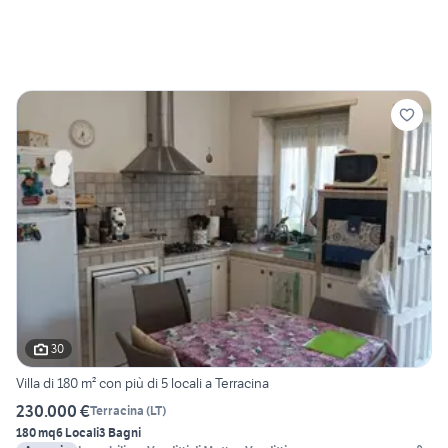
30
Villa di 180 m² con più di 5 locali a Terracina
230.000 €
Terracina
(
LT
)
180 mq
6 Locali
3 Bagni