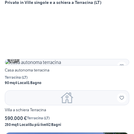
Privato in Ville singole e a schiera a Terracina (LT)
3
Casa autonoma terracina
Terracina
(
LT
)
90 mq
4 Locali
1 Bagno
Villa a schiera Terracina
590.000 €
Terracina
(
LT
)
250 mq
5 Locali
Su più livelli
2 Bagni