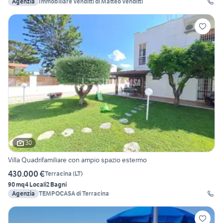
Agenzia
Immobiliare Venditti di Matteo Venditti
30
Villa Quadrifamiliare con ampio spazio estermo
430.000 €
Terracina
(
LT
)
90 mq
4 Locali
2 Bagni
Agenzia
TEMPOCASA di Terracina