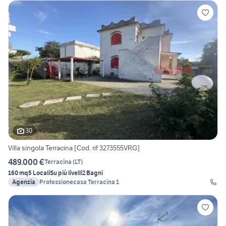
30
Villa singola Terracina [Cod. rif 3273555VRG]
489.000 €
Terracina
(
LT
)
160 mq
5 Locali
Su più livelli
2 Bagni
Agenzia
Professionecasa Terracina 1