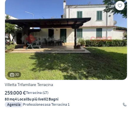
30
Villetta Trifamiliare Terracina
259.000 €
Terracina
(
LT
)
80 mq
4 Locali
Su più livelli
2 Bagni
Agenzia
Professionecasa Terracina 1