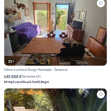
6
Villino a schiera Borgo Hermada - Terracina
145.000 €
Terracina
(
LT
)
80 mq
4 Locali
Su più livelli
2 Bagni