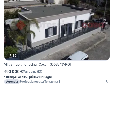
30
Villa singola Terracina [Cod. rif 3308543VRG]
490.000 €
Terracina
(
LT
)
110 mq
4 Locali
Su più livelli
2 Bagni
Agenzia
Professionecasa Terracina 1