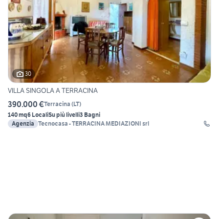
30
VILLA SINGOLA A TERRACINA
390.000 €
Terracina
(
LT
)
140 mq
6 Locali
Su più livelli
3 Bagni
Agenzia
Tecnocasa - TERRACINA MEDIAZIONI srl