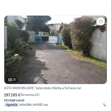
28
ASTA IMMOBILIARE: Splendida Villetta a Schiera nel
197.265 €
Terracina
(
LT
)
132 mq
8 Locali
Agenzia
IMMOBILINVEST sas