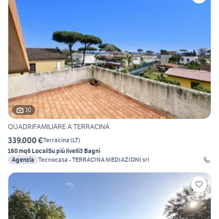
30
QUADRIFAMILIARE A TERRACINA
339.000 €
Terracina
(
LT
)
160 mq
6 Locali
Su più livelli
3 Bagni
Agenzia
Tecnocasa - TERRACINA MEDIAZIONI srl