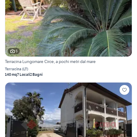
6
Terracina Lungomare Circe, a pochi metri dal mare
Terracina
(
LT
)
140 mq
7 Locali
2 Bagni