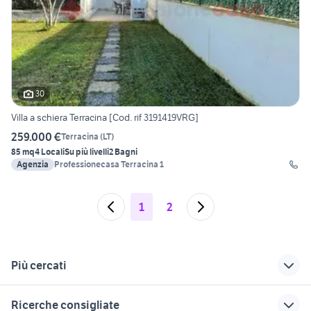
30
Villa a schiera Terracina [Cod. rif 3191419VRG]
259.000 €
Terracina
(
LT
)
85 mq
4 Locali
Su più livelli
2 Bagni
Agenzia
Professionecasa Terracina 1
1
2
Più cercati
Correlati
Richerche simili
Suggerimenti
Ricerche consigliate