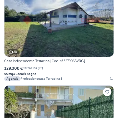
30
Casa Indipendente Terracina [Cod. rif 3279065VRG]
129.000 €
Terracina
(
LT
)
55 mq
3 Locali
1 Bagno
Agenzia
Professionecasa Terracina 1