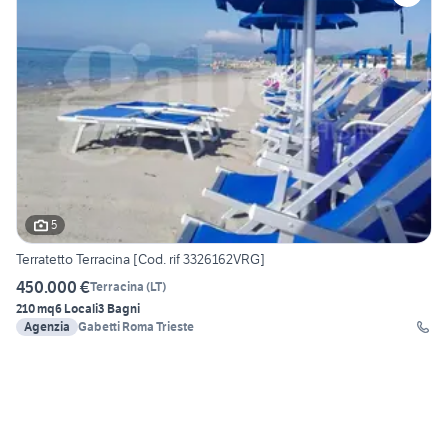
5
Terratetto Terracina [Cod. rif 3326162VRG]
450.000 €
Terracina
(
LT
)
210 mq
6 Locali
3 Bagni
Agenzia
Gabetti Roma Trieste