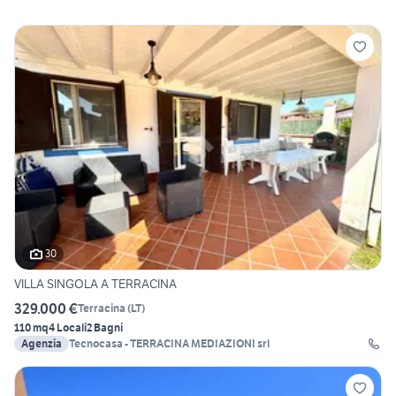
30
VILLA SINGOLA A TERRACINA
329.000 €
Terracina
(
LT
)
110 mq
4 Locali
2 Bagni
Agenzia
Tecnocasa - TERRACINA MEDIAZIONI srl