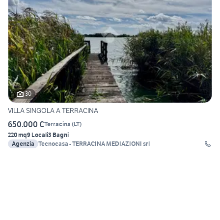
30
VILLA SINGOLA A TERRACINA
650.000 €
Terracina
(
LT
)
220 mq
9 Locali
3 Bagni
Agenzia
Tecnocasa - TERRACINA MEDIAZIONI srl