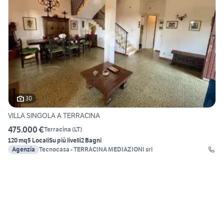
30
VILLA SINGOLA A TERRACINA
475.000 €
Terracina
(
LT
)
120 mq
5 Locali
Su più livelli
2 Bagni
Agenzia
Tecnocasa - TERRACINA MEDIAZIONI srl