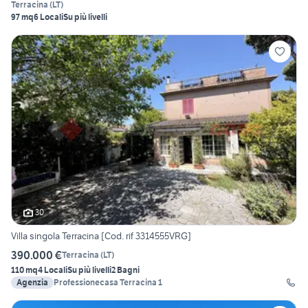
Terracina
(
LT
)
97 mq
6 Locali
Su più livelli
30
Villa singola Terracina [Cod. rif 3314555VRG]
390.000 €
Terracina
(
LT
)
110 mq
4 Locali
Su più livelli
2 Bagni
Agenzia
Professionecasa Terracina 1