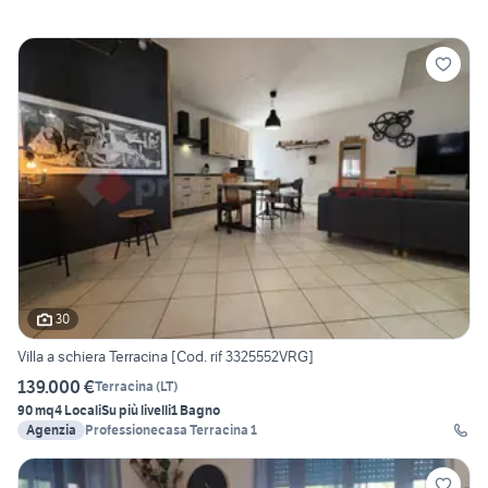
30
Villa a schiera Terracina [Cod. rif 3325552VRG]
139.000 €
Terracina
(
LT
)
90 mq
4 Locali
Su più livelli
1 Bagno
Agenzia
Professionecasa Terracina 1