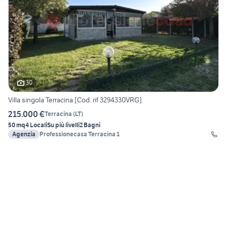
30
Villa singola Terracina [Cod. rif 3294330VRG]
215.000 €
Terracina
(
LT
)
50 mq
4 Locali
Su più livelli
2 Bagni
Agenzia
Professionecasa Terracina 1