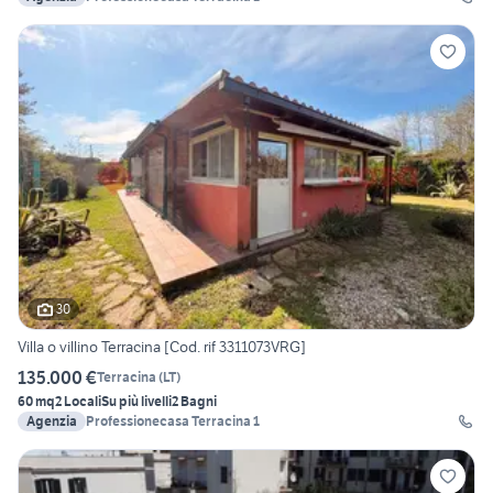
30
Villa o villino Terracina [Cod. rif 3311073VRG]
135.000 €
Terracina
(
LT
)
60 mq
2 Locali
Su più livelli
2 Bagni
Agenzia
Professionecasa Terracina 1