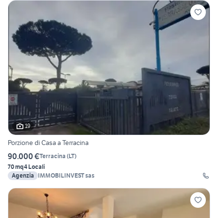
19
Porzione di Casa a Terracina
90.000 €
Terracina
(
LT
)
70 mq
4 Locali
Agenzia
IMMOBILINVEST sas