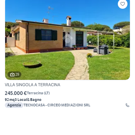
29
VILLA SINGOLA A TERRACINA
245.000 €
Terracina
(
LT
)
92 mq
3 Locali
1 Bagno
Agenzia
TECNOCASA - CIRCEO MEDIAZIONI SRL