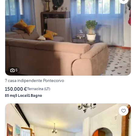
6
? casa indipendente Pontecorvo
150.000 €
Terracina
(
LT
)
85 mq
5 Locali
1 Bagno