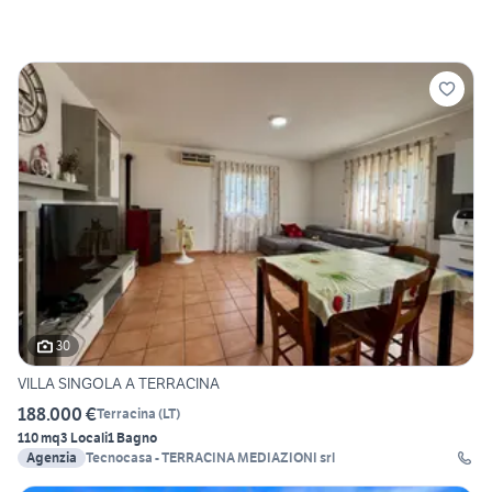
30
VILLA SINGOLA A TERRACINA
188.000 €
Terracina
(
LT
)
110 mq
3 Locali
1 Bagno
Agenzia
Tecnocasa - TERRACINA MEDIAZIONI srl