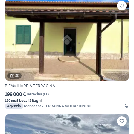
30
BIFAMILIARE A TERRACINA
199.000 €
Terracina
(
LT
)
120 mq
5 Locali
2 Bagni
Agenzia
Tecnocasa - TERRACINA MEDIAZIONI srl