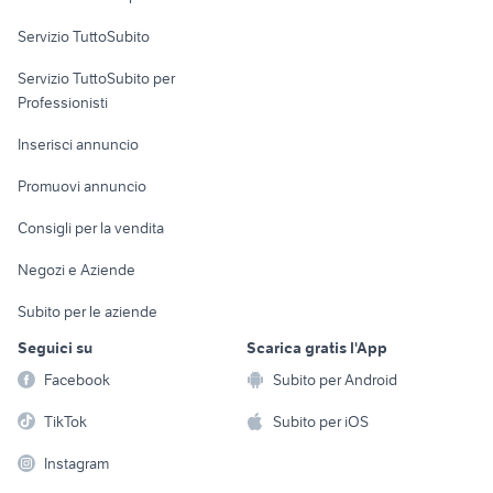
commerciali
Servizio TuttoSubito
elettronica
per la casa e la
sports e hobby
Servizio TuttoSubito per
persona
Informatica
Animali
Professionisti
Arredamento e
Console e
Accessori per
Casalinghi
Inserisci annuncio
Videogiochi
animali
Elettrodomestici
Promuovi annuncio
Audio/Video
Musica e Film
Giardino e Fai da te
Consigli per la vendita
Fotografia
Libri e Riviste
Abbigliamento e
Negozi e Aziende
Telefonia
Strumenti Musicali
Accessori
Subito per le aziende
Sports
Tutto per i bambini
Seguici su
Scarica gratis l'App
Biciclette
Facebook
Subito per Android
Collezionismo
TikTok
Subito per iOS
Instagram