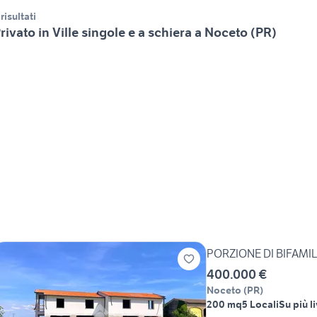
 risultati
rivato in Ville singole e a schiera a Noceto (PR)
PORZIONE DI BIFAMI
400.000 €
Noceto
(
PR
)
200 mq
5 Locali
Su più li