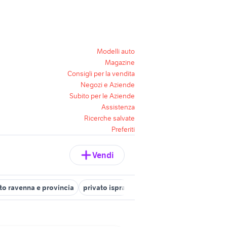
Modelli auto
Magazine
Consigli per la vendita
Negozi e Aziende
Subito per le Aziende
Assistenza
Ricerche salvate
Preferiti
Vendi
to ravenna e provincia
privato ispra
privato ladispoli
privato