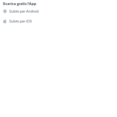
provincia
a
Scarica gratis l'App
Animali
ri
vendita ville corato
Subito per Android
ento e
Accessori per animali
hi
Subito per iOS
Treviso
giardino samarate
Musica e Film
omestici
Libri e Riviste
e Fai da te
Strumenti Musicali
amento e
ri
Sports
 i bambini
Biciclette
Collezionismo