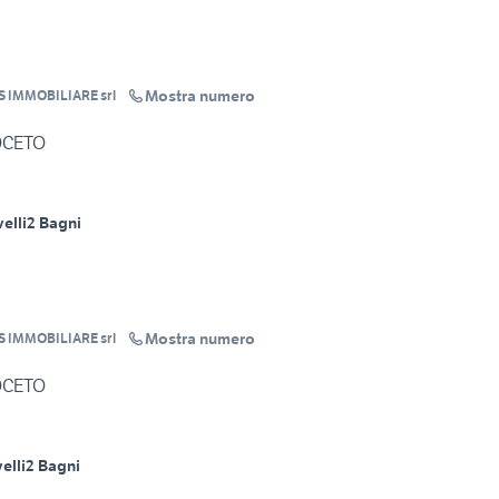
Mostra numero
S IMMOBILIARE srl
OCETO
velli
2 Bagni
Mostra numero
S IMMOBILIARE srl
OCETO
velli
2 Bagni