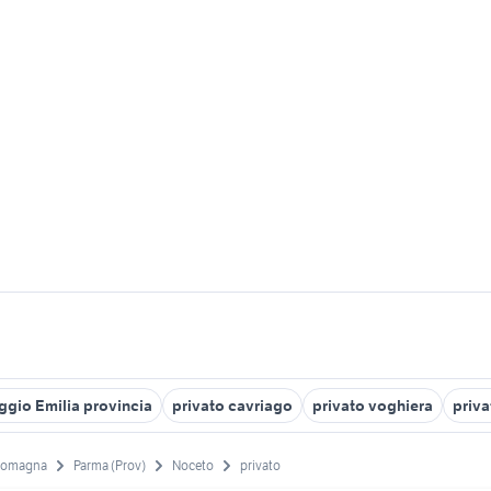
eggio Emilia provincia
privato cavriago
privato voghiera
priva
Romagna
Parma (Prov)
Noceto
privato