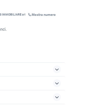
Mostra numero
S IMMOBILIARE srl
unci.
cia
opel corsa diesel Veneto
o
vendita ville piscine Siracusa
sports e hobby