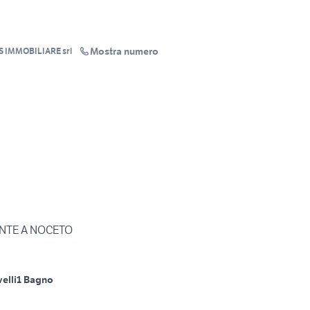
Mostra numero
S IMMOBILIARE srl
NTE A NOCETO
velli
1 Bagno