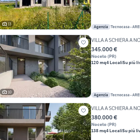
13
Agenzia
Tecnocasa - ARE
VILLA A SCHIERA A N
345.000 €
Noceto
(
PR
)
120 mq
4 Locali
Su più li
10
Agenzia
Tecnocasa - ARE
VILLA A SCHIERA A N
380.000 €
Noceto
(
PR
)
138 mq
4 Locali
Su più li