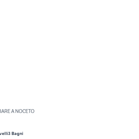
LIARE A NOCETO
velli
3 Bagni