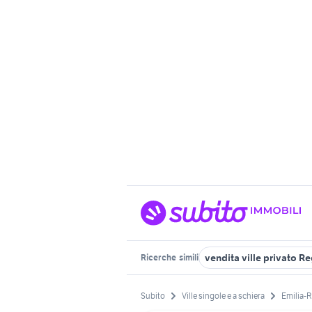
vendita ville privato R
Ricerche
simili
Subito
Ville singole e a schiera
Emilia-