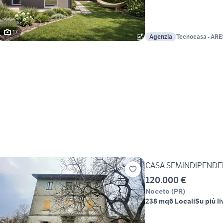
17
Agenzia
Tecnocasa - ARE
CASA SEMINDIPENDE
120.000 €
Noceto
(
PR
)
238 mq
6 Locali
Su più li