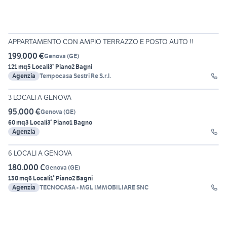
29
APPARTAMENTO CON AMPIO TERRAZZO E POSTO AUTO !!
199.000 €
Genova
(
GE
)
121 mq
5 Locali
3° Piano
2 Bagni
Agenzia
Tempocasa Sestri Re S.r.l.
26
3 LOCALI A GENOVA
95.000 €
Genova
(
GE
)
60 mq
3 Locali
3° Piano
1 Bagno
Agenzia
23
6 LOCALI A GENOVA
180.000 €
Genova
(
GE
)
130 mq
6 Locali
1° Piano
2 Bagni
Agenzia
TECNOCASA - MGL IMMOBILIARE SNC