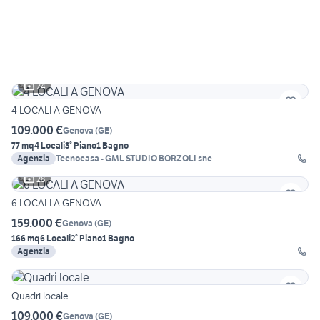
24
4 LOCALI A GENOVA
109.000 €
Genova
(
GE
)
77 mq
4 Locali
3° Piano
1 Bagno
Agenzia
Tecnocasa - GML STUDIO BORZOLI snc
28
6 LOCALI A GENOVA
159.000 €
Genova
(
GE
)
166 mq
6 Locali
2° Piano
1 Bagno
Agenzia
Quadri locale
109.000 €
Genova
(
GE
)