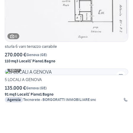
6
sturla 6 vani terrazzo carrabile
270.000 €
Genova
(
GE
)
110 mq
3 Locali
1° Piano
1 Bagno
23
5 LOCALI A GENOVA
135.000 €
Genova
(
GE
)
91 mq
5 Locali
1° Piano
1 Bagno
Agenzia
Tecnorete - BORGORATTI IMMOBILIARE snc