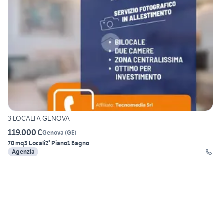
3 LOCALI A GENOVA
119.000 €
Genova
(
GE
)
70 mq
3 Locali
2° Piano
1 Bagno
Agenzia