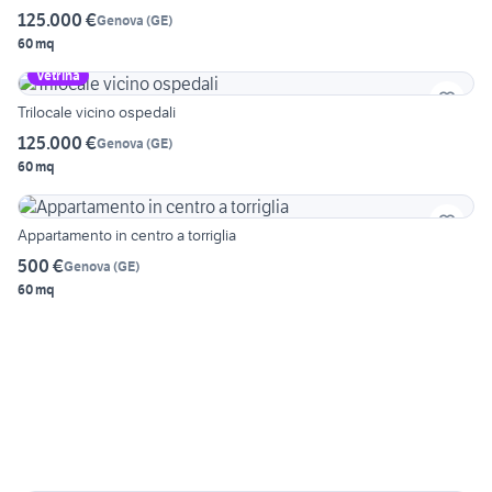
125.000 €
Genova
(
GE
)
60 mq
Vetrina
Trilocale vicino ospedali
125.000 €
Genova
(
GE
)
60 mq
Appartamento in centro a torriglia
500 €
Genova
(
GE
)
60 mq