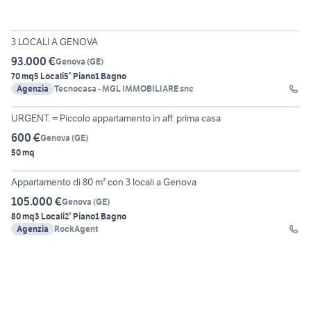
27
3 LOCALI A GENOVA
93.000 €
Genova
(
GE
)
70 mq
5 Locali
5° Piano
1 Bagno
Agenzia
Tecnocasa - MGL IMMOBILIARE snc
URGENT. = Piccolo appartamento in aff. prima casa
600 €
Genova
(
GE
)
50 mq
30
Appartamento di 80 m² con 3 locali a Genova
105.000 €
Genova
(
GE
)
80 mq
3 Locali
2° Piano
1 Bagno
Agenzia
RockAgent