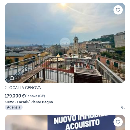
30
2 LOCALI A GENOVA
179.000 €
Genova
(
GE
)
60 mq
2 Locali
6° Piano
1 Bagno
Agenzia