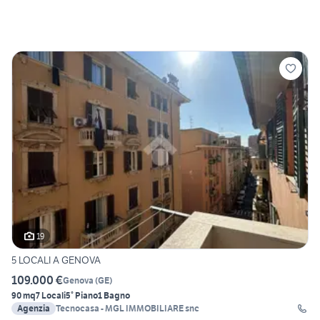
19
5 LOCALI A GENOVA
109.000 €
Genova
(
GE
)
90 mq
7 Locali
5° Piano
1 Bagno
Agenzia
Tecnocasa - MGL IMMOBILIARE snc