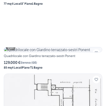
77 mq
4 Locali
3° Piano
1 Bagno
6
Quadrilocale con Giardino terrazzato-sestri Ponent
129.000 €
Genova
(
GE
)
85 mq
4 Locali
Piano T
1 Bagno