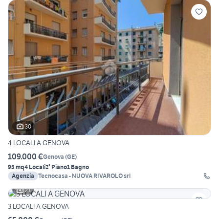
30
4 LOCALI A GENOVA
109.000 €
Genova
(
GE
)
95 mq
4 Locali
2° Piano
1 Bagno
Agenzia
Tecnocasa - NUOVA RIVAROLO srl
21
3 LOCALI A GENOVA