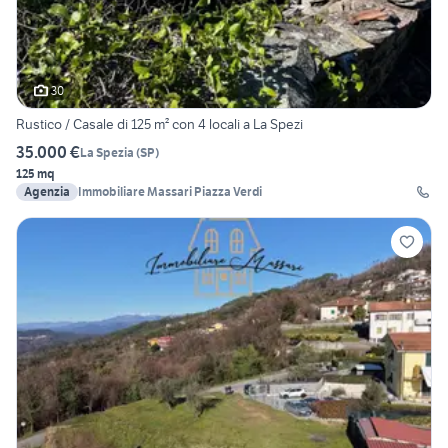
30
Rustico / Casale di 125 m² con 4 locali a La Spezi
35.000 €
La Spezia
(
SP
)
125 mq
Agenzia
Immobiliare Massari Piazza Verdi