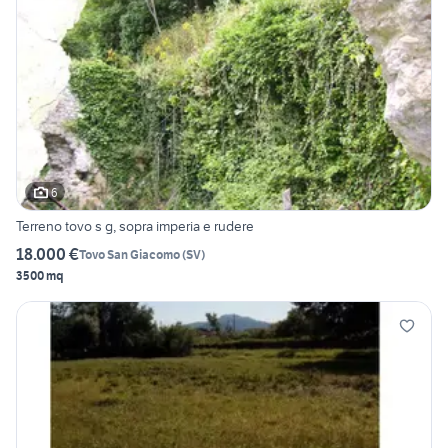
6
Terreno tovo s g, sopra imperia e rudere
18.000 €
Tovo San Giacomo
(
SV
)
3500 mq