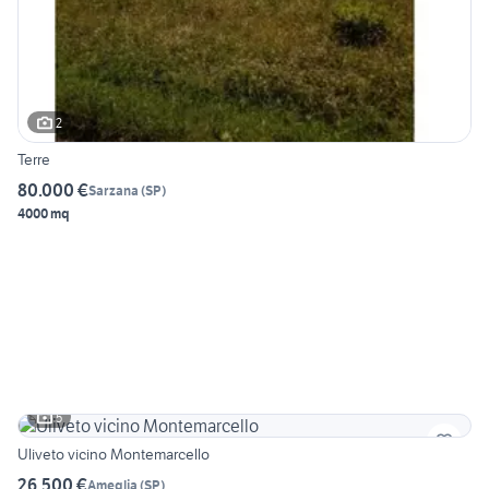
2
Terre
80.000 €
Sarzana
(
SP
)
4000 mq
5
Uliveto vicino Montemarcello
26.500 €
Ameglia
(
SP
)