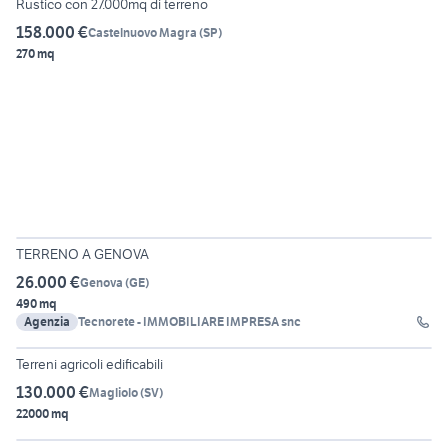
Rustico con 27.000mq di terreno
158.000 €
Castelnuovo Magra
(
SP
)
270 mq
24
TERRENO A GENOVA
26.000 €
Genova
(
GE
)
490 mq
Agenzia
Tecnorete - IMMOBILIARE IMPRESA snc
4
Terreni agricoli edificabili
130.000 €
Magliolo
(
SV
)
22000 mq
2