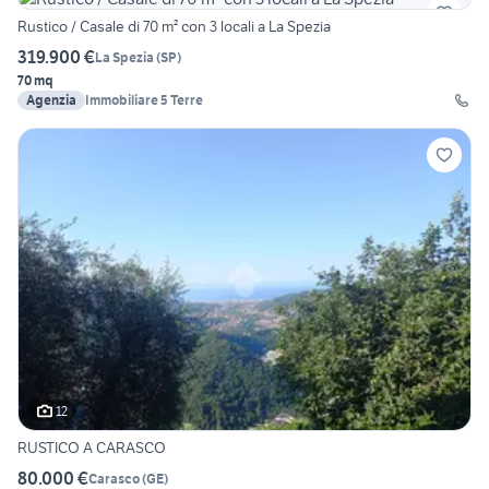
Rustico / Casale di 70 m² con 3 locali a La Spezia
319.900 €
La Spezia
(
SP
)
70 mq
Agenzia
Immobiliare 5 Terre
12
RUSTICO A CARASCO
80.000 €
Carasco
(
GE
)