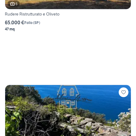
6
Rudere Ristrutturato e Oliveto
65.000 €
Follo
(
SP
)
47 mq