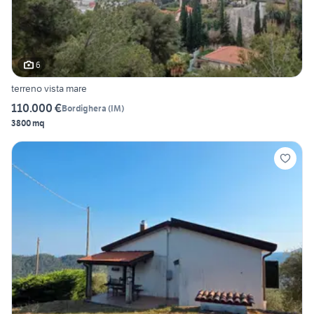
6
terreno vista mare
110.000 €
Bordighera
(
IM
)
3800 mq