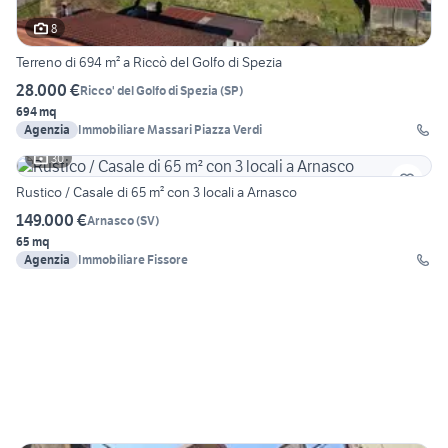
8
Terreno di 694 m² a Riccò del Golfo di Spezia
28.000 €
Ricco' del Golfo di Spezia
(
SP
)
694 mq
Agenzia
Immobiliare Massari Piazza Verdi
30
Rustico / Casale di 65 m² con 3 locali a Arnasco
149.000 €
Arnasco
(
SV
)
65 mq
Agenzia
Immobiliare Fissore