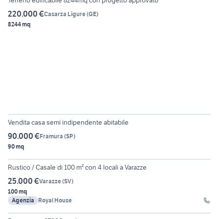
Terreno edificabile 8244mq con progetto approvato
220.000 €
Casarza Ligure
(
GE
)
8244 mq
6
Vendita casa semi indipendente abitabile
90.000 €
Framura
(
SP
)
90 mq
11
Rustico / Casale di 100 m² con 4 locali a Varazze
25.000 €
Varazze
(
SV
)
100 mq
Agenzia
Royal House
6