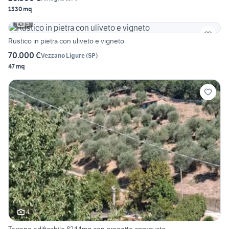
1330 mq
5
Rustico in pietra con uliveto e vigneto
70.000 €
Vezzano Ligure
(
SP
)
47 mq
4