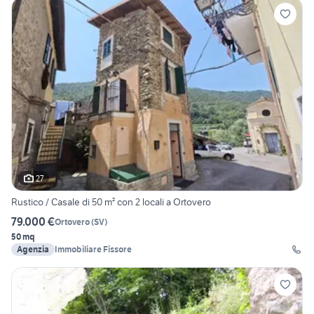
27
Rustico / Casale di 50 m² con 2 locali a Ortovero
79.000 €
Ortovero
(
SV
)
50 mq
Agenzia
Immobiliare Fissore