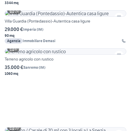
3344 mq
29
Villa Guardia (Pontedassio)-Autentica casa ligure
29.000 €
Imperia
(
IM
)
90 mq
Agenzia
Immobiliare Demasi
6
Terreno agricolo con rustico
35.000 €
Sanremo
(
IM
)
1060 mq
20