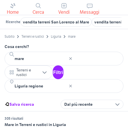
Home
Cerca
Vendi
Messaggi
vendita terreni San Lorenzo al Mare
vendita terreni m
Ricerche
Subito
Terreni e rustici
Liguria
mare
Cosa cerchi?
Terreni e
Filtri
rustici
Salva ricerca
Dal più recente
305 risultati
Mare in Terreni e rustici in Liguria