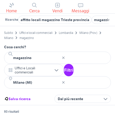
Home
Cerca
Vendi
Messaggi
affitto locali magazzino Trieste provincia
magazzini m
Ricerche
Subito
Uffici e locali commerciali
Lombardia
Milano (Prov)
Milano
magazzino
Cosa cerchi?
Uffici e Locali
Filtri
commerciali
Salva ricerca
Dal più recente
93 risultati