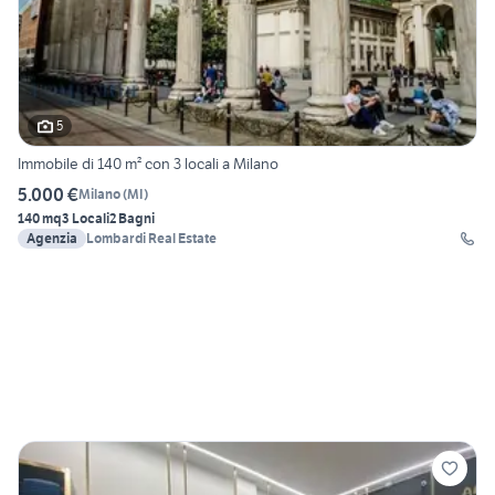
5
Immobile di 140 m² con 3 locali a Milano
5.000 €
Milano
(
MI
)
140 mq
3 Locali
2 Bagni
Agenzia
Lombardi Real Estate