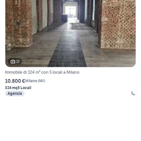
13
Immobile di 324 m² con 5 locali a Milano
10.800 €
Milano
(
MI
)
324 mq
5 Locali
Agenzia