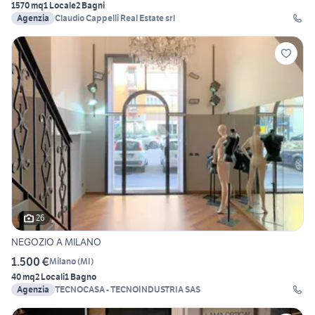
1570 mq
1 Locale
2 Bagni
Agenzia
Claudio Cappelli Real Estate srl
26
NEGOZIO A MILANO
1.500 €
Milano
(
MI
)
40 mq
2 Locali
1 Bagno
Agenzia
TECNOCASA - TECNOINDUSTRIA SAS