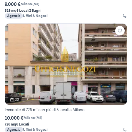
9.000 €
Milano
(
MI
)
319 mq
6 Locali
2 Bagni
Agenzia
Uffici & Negozi
30
Immobile di 726 m² con più di 5 locali a Milano
10.000 €
Milano
(
MI
)
726 mq
6 Locali
Agenzia
Uffici & Negozi