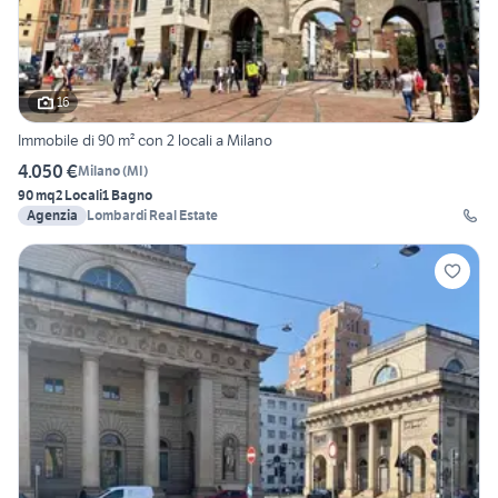
16
Immobile di 90 m² con 2 locali a Milano
4.050 €
Milano
(
MI
)
90 mq
2 Locali
1 Bagno
Agenzia
Lombardi Real Estate