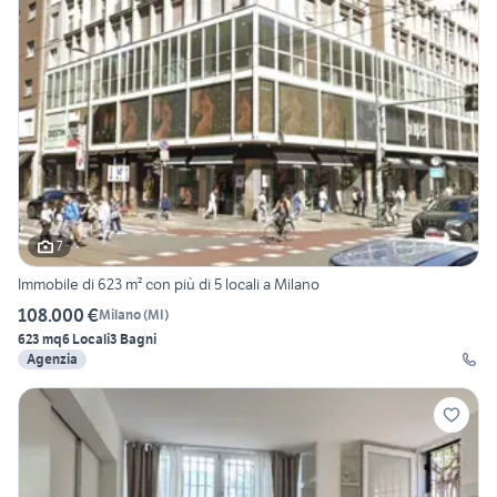
7
Immobile di 623 m² con più di 5 locali a Milano
108.000 €
Milano
(
MI
)
623 mq
6 Locali
3 Bagni
Agenzia