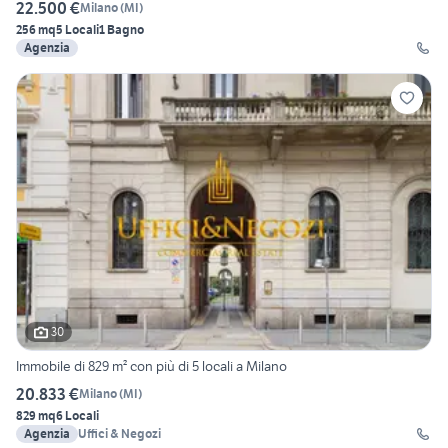
22.500 €
Milano
(
MI
)
256 mq
5 Locali
1 Bagno
Agenzia
30
Immobile di 829 m² con più di 5 locali a Milano
20.833 €
Milano
(
MI
)
829 mq
6 Locali
Agenzia
Uffici & Negozi