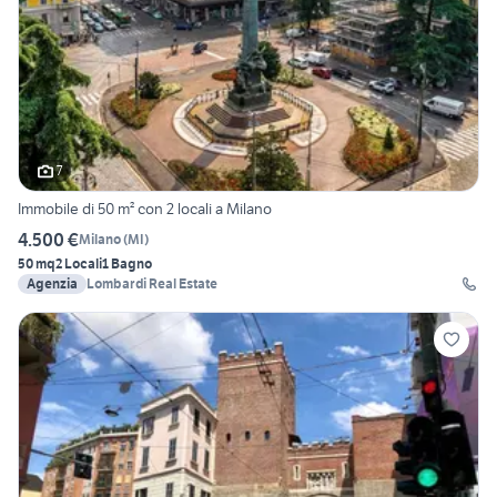
7
Immobile di 50 m² con 2 locali a Milano
4.500 €
Milano
(
MI
)
50 mq
2 Locali
1 Bagno
Agenzia
Lombardi Real Estate