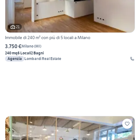
21
Immobile di 240 m² con più di 5 locali a Milano
3.750 €
Milano
(
MI
)
240 mq
6 Locali
2 Bagni
Agenzia
Lombardi Real Estate