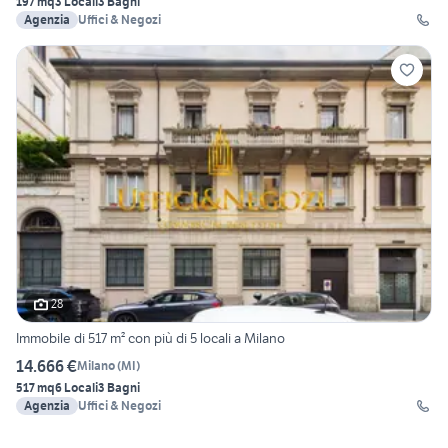
197 mq
3 Locali
3 Bagni
Agenzia
Uffici & Negozi
28
Immobile di 517 m² con più di 5 locali a Milano
14.666 €
Milano
(
MI
)
517 mq
6 Locali
3 Bagni
Agenzia
Uffici & Negozi