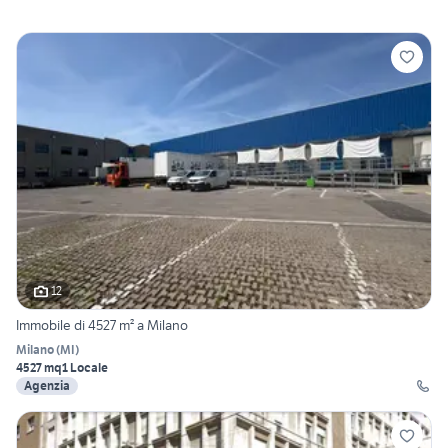
12
Immobile di 4527 m² a Milano
Milano
(
MI
)
4527 mq
1 Locale
Agenzia