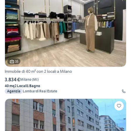
16
Immobile di 40 m² con 2 locali a Milano
3.834 €
Milano
(
MI
)
40 mq
2 Locali
1 Bagno
Agenzia
Lombardi Real Estate