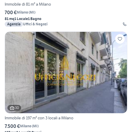
Immobile di 81 m² a Milano
700 €
Milano
(
MI
)
81 mq
1 Locale
1 Bagno
Agenzia
Uffici & Negozi
30
Immobile di 197 m² con 3 locali a Milano
7.500 €
Milano
(
MI
)