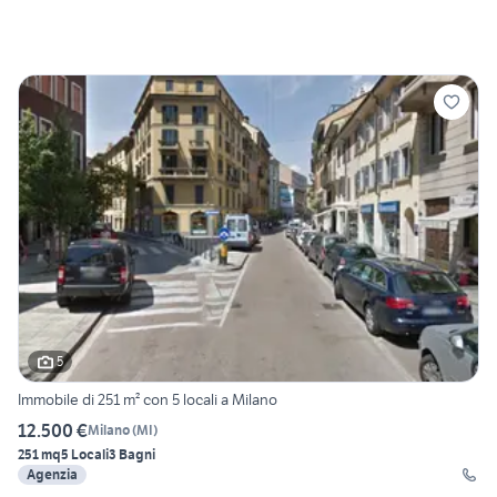
5
Immobile di 251 m² con 5 locali a Milano
12.500 €
Milano
(
MI
)
251 mq
5 Locali
3 Bagni
Agenzia