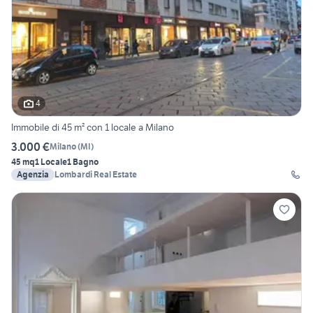
4
Immobile di 45 m² con 1 locale a Milano
3.000 €
Milano
(
MI
)
45 mq
1 Locale
1 Bagno
Agenzia
Lombardi Real Estate