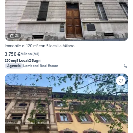
23
Immobile di 120 m² con 5 locali a Milano
3.750 €
Milano
(
MI
)
120 mq
5 Locali
2 Bagni
Agenzia
Lombardi Real Estate