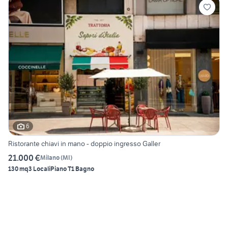
6
Ristorante chiavi in mano - doppio ingresso Galler
21.000 €
Milano
(
MI
)
130 mq
3 Locali
Piano T
1 Bagno