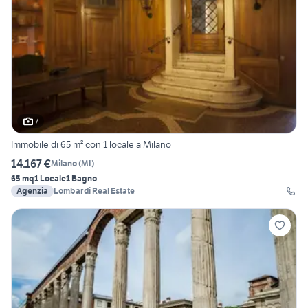
7
Immobile di 65 m² con 1 locale a Milano
14.167 €
Milano
(
MI
)
65 mq
1 Locale
1 Bagno
Agenzia
Lombardi Real Estate