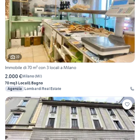
19
Immobile di 70 m² con 3 locali a Milano
2.000 €
Milano
(
MI
)
70 mq
3 Locali
1 Bagno
Agenzia
Lombardi Real Estate