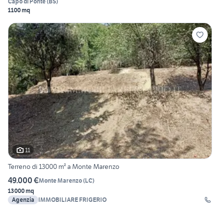
Capo di Ponte
(
BS
)
1100 mq
11
Terreno di 13000 m² a Monte Marenzo
49.000 €
Monte Marenzo
(
LC
)
13000 mq
Agenzia
IMMOBILIARE FRIGERIO