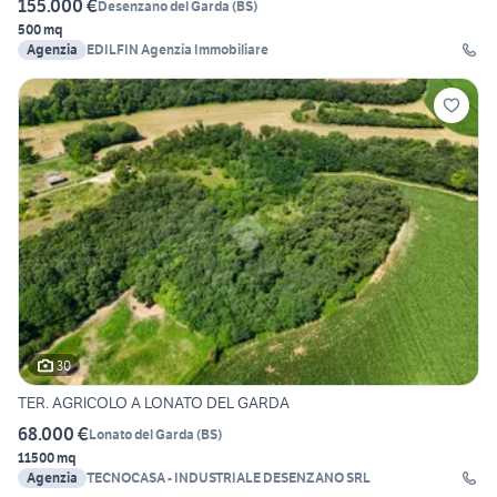
155.000 €
Desenzano del Garda
(
BS
)
500 mq
Agenzia
EDILFIN Agenzia Immobiliare
30
TER. AGRICOLO A LONATO DEL GARDA
68.000 €
Lonato del Garda
(
BS
)
11500 mq
Agenzia
TECNOCASA - INDUSTRIALE DESENZANO SRL