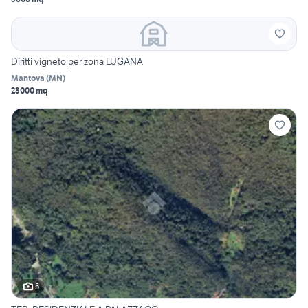
Diritti vigneto per zona LUGANA
Mantova
(
MN
)
23000 mq
5