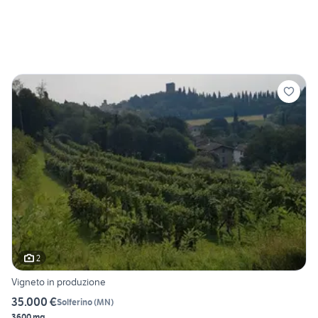
2
Vigneto in produzione
35.000 €
Solferino
(
MN
)
3600 mq