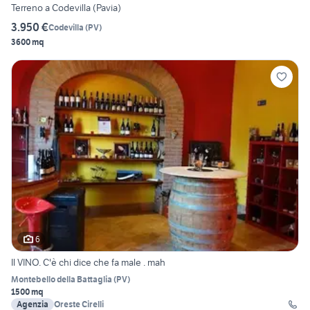
Terreno a Codevilla (Pavia)
3.950 €
Codevilla
(
PV
)
3600 mq
6
Il VINO. C'è chi dice che fa male . mah
Montebello della Battaglia
(
PV
)
1500 mq
Agenzia
Oreste Cirelli