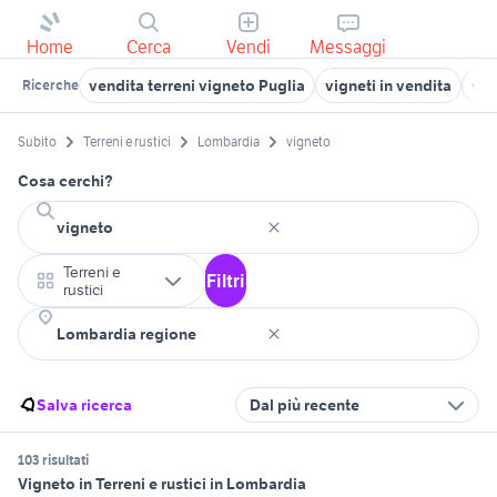
Home
Cerca
Vendi
Messaggi
vendita terreni vigneto Puglia
vigneti in vendita
ven
Ricerche
Subito
Terreni e rustici
Lombardia
vigneto
Cosa cerchi?
Terreni e
Filtri
rustici
Salva ricerca
Dal più recente
103 risultati
Vigneto in Terreni e rustici in Lombardia