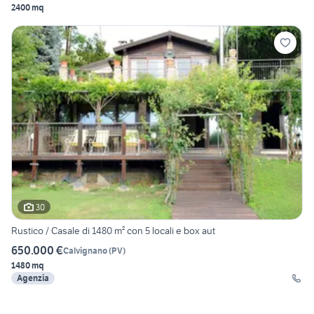
2400 mq
30
Rustico / Casale di 1480 m² con 5 locali e box aut
650.000 €
Calvignano
(
PV
)
1480 mq
Agenzia