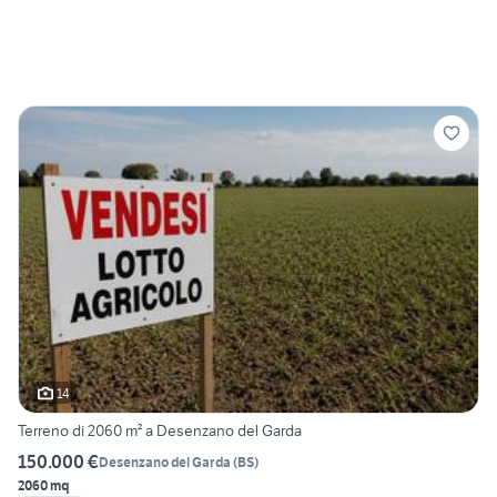
14
Terreno di 2060 m² a Desenzano del Garda
150.000 €
Desenzano del Garda
(
BS
)
2060 mq