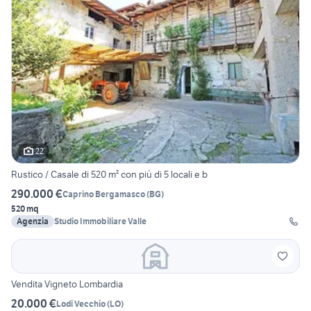
22
Rustico / Casale di 520 m² con più di 5 locali e b
290.000 €
Caprino Bergamasco
(
BG
)
520 mq
Agenzia
Studio Immobiliare Valle
Vendita Vigneto Lombardia
20.000 €
Lodi Vecchio
(
LO
)