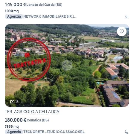
145.000 €
Lonato del Garda
(
BS
)
1090 mq
Agenzia
NETWORK IMMOBILIARE S.R.L.
13
TER. AGRICOLO A CELLATICA
180.000 €
Cellatica
(
BS
)
7935 mq
Agenzia
TECNORETE - STUDIO GUSSAGO SRL