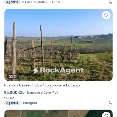
Agenzia
NETWORK IMMOBILIARE S.R.L.
30
Rustico / Casale di 198 m² con 3 locali e box auto
95.000 €
San Damiano al Colle
(
PV
)
198 mq
Agenzia
RockAgent