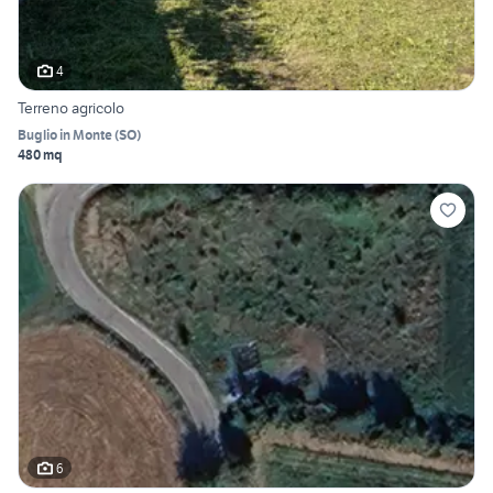
4
Terreno agricolo
Buglio in Monte
(
SO
)
480 mq
6