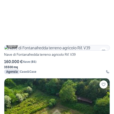
15
Nave di Fontanafredda terreno agricolo Rif. V39
160.000 €
Nave
(
BS
)
35500 mq
Agenzia
Case&Case