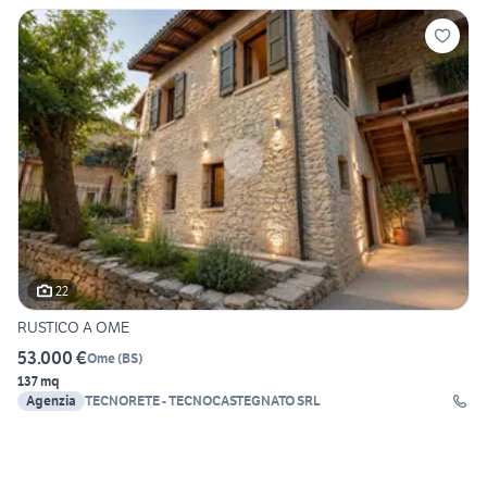
22
RUSTICO A OME
53.000 €
Ome
(
BS
)
137 mq
Agenzia
TECNORETE - TECNOCASTEGNATO SRL