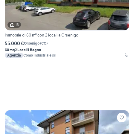
16
Immobile di 60 m² con 2 locali a Orsenigo
55.000 €
Orsenigo
(
CO
)
60 mq
2 Locali
1 Bagno
Agenzia
Como Industriale srl