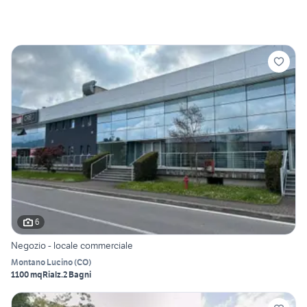
6
Negozio - locale commerciale
Montano Lucino
(
CO
)
1100 mq
Rialz.
2 Bagni