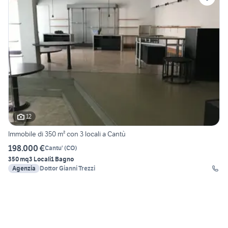
12
Immobile di 350 m² con 3 locali a Cantù
198.000 €
Cantu'
(
CO
)
350 mq
3 Locali
1 Bagno
Agenzia
Dottor Gianni Trezzi