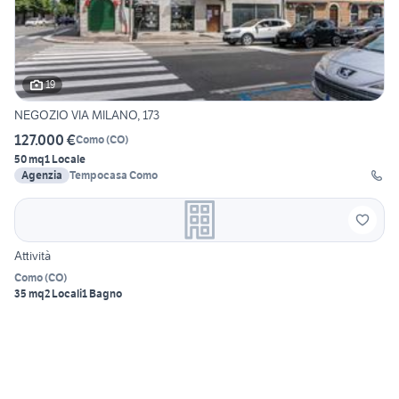
19
NEGOZIO VIA MILANO, 173
127.000 €
Como
(
CO
)
50 mq
1 Locale
Agenzia
Tempocasa Como
Attività
Como
(
CO
)
35 mq
2 Locali
1 Bagno