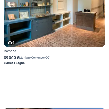
6
Barberia
89.000 €
Mariano Comense
(
CO
)
150 mq
1 Bagno