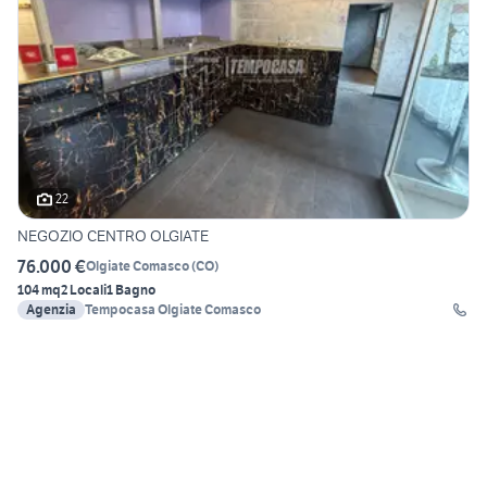
22
NEGOZIO CENTRO OLGIATE
76.000 €
Olgiate Comasco
(
CO
)
104 mq
2 Locali
1 Bagno
Agenzia
Tempocasa Olgiate Comasco