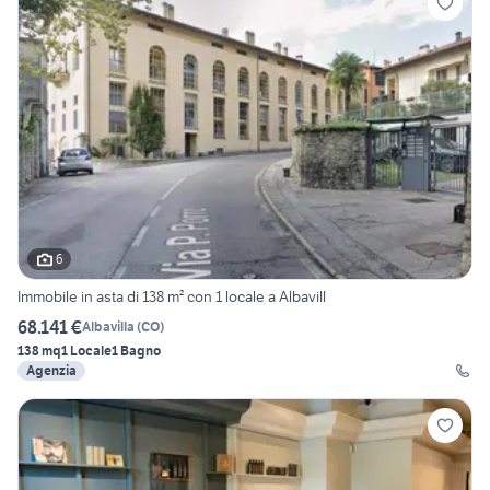
6
Immobile in asta di 138 m² con 1 locale a Albavill
68.141 €
Albavilla
(
CO
)
138 mq
1 Locale
1 Bagno
Agenzia