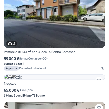
12
Immobile di 100 m² con 3 locali a Senna Comasco
59.000 €
Senna Comasco
(
CO
)
100 mq
3 Locali
Agenzia
Como Industriale srl
2
Negozio
65.000 €
Asso
(
CO
)
134 mq
2 Locali
Piano T
1 Bagno