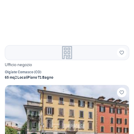
Ufficio negozio
Olgiate Comasco
(
CO
)
65 mq
2 Locali
Piano T
1 Bagno