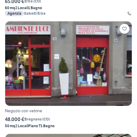
65.000 €
Erba
(
CO
)
60 mq
2 Locali
1 Bagno
Agenzia
Gabetti Erba
Negozio con vetrine
48.000 €
Bregnano
(
CO
)
50 mq
2 Locali
Piano T
1 Bagno