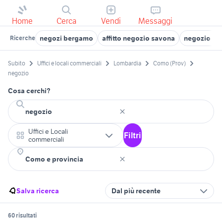
Home
Cerca
Vendi
Messaggi
negozi bergamo
affitto negozio savona
negozio a 
Ricerche
Subito
Uffici e locali commerciali
Lombardia
Como (Prov)
negozio
Cosa cerchi?
Uffici e Locali
Filtri
commerciali
Salva ricerca
Dal più recente
60 risultati