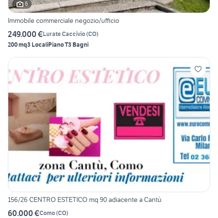
6
Immobile commerciale negozio/ufficio
249.000 €
Lurate Caccivio
(
CO
)
200 mq
3 Locali
Piano T
3 Bagni
156/26 CENTRO ESTETICO mq 90 adiacente a Cantù
60.000 €
Como
(
CO
)