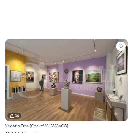
30
Negozio Erba [Cod. rif 3315353VCG]