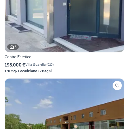
6
Centro Estetico
198.000 €
Villa Guardia
(
CO
)
120 mq
7 Locali
Piano T
2 Bagni