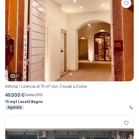
12
Attività / Licenza di 75 m² con 3 locali a Como
49.000 €
Como
(
CO
)
75 mq
3 Locali
1 Bagno
Agenzia