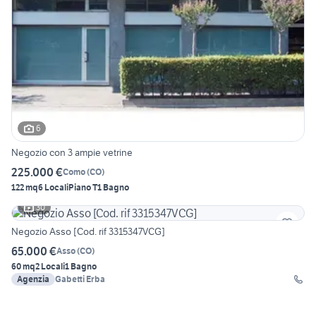
6
Negozio con 3 ampie vetrine
225.000 €
Como
(
CO
)
122 mq
6 Locali
Piano T
1 Bagno
30
Negozio Asso [Cod. rif 3315347VCG]
65.000 €
Asso
(
CO
)
60 mq
2 Locali
1 Bagno
Agenzia
Gabetti Erba