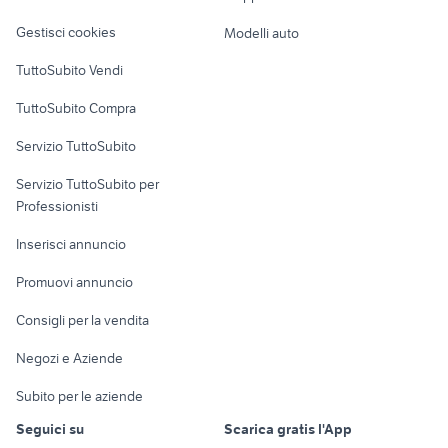
Veicoli commerciali
trattore om 35 40 cingolato
carrello food truck
altro
Gestisci cookies
Modelli auto
Case vacanza
TuttoSubito Vendi
Uffici e Locali
TuttoSubito Compra
commerciali
Servizio TuttoSubito
elettronica
per la casa e la
sports e hobby
Servizio TuttoSubito per
persona
Informatica
Animali
Professionisti
Arredamento e
Console e
Accessori per
Casalinghi
Inserisci annuncio
Videogiochi
animali
Elettrodomestici
Promuovi annuncio
Audio/Video
Musica e Film
Giardino e Fai da te
Consigli per la vendita
Fotografia
Libri e Riviste
Abbigliamento e
Negozi e Aziende
Telefonia
Strumenti Musicali
Accessori
Subito per le aziende
Sports
Tutto per i bambini
Seguici su
Scarica gratis l'App
Biciclette