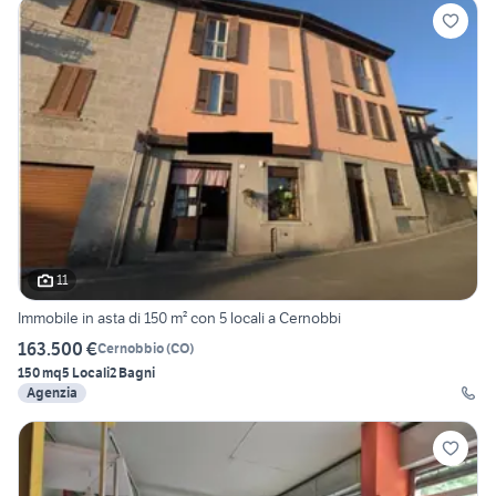
11
Immobile in asta di 150 m² con 5 locali a Cernobbi
163.500 €
Cernobbio
(
CO
)
150 mq
5 Locali
2 Bagni
Agenzia