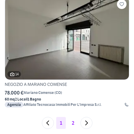
14
NEGOZIO A MARIANO COMENSE
78.000 €
Mariano Comense
(
CO
)
60 mq
2 Locali
1 Bagno
Agenzia
Affiliato Tecnocasa Immobili Per L'Impresa S.r.l.
1
2