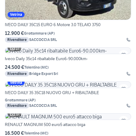
Vetrina
IVECO DAILY 35C15 EURO 6 Motore 3.0 TELAIO 3750
12.900 €
Grottammare
(
AP
)
Rivenditore
SACCOCCIA SRL
13
Iveco Daily 35c14 ribaltabile Euro6-90.000km-
24.500 €
Tolentino
(
MC
)
Rivenditore
Bridge Export Srl
Vetrina
IVECO DAILY 35 35C18 NUOVO GRU + RIBALTABILE
Grottammare
(
AP
)
Rivenditore
SACCOCCIA SRL
19
RENAULT MAGNUM 500 euro5 attacco biga
16.500 €
Tolentino
(
MC
)