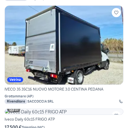
Vetrina
IVECO 35 35C16 NUOVO MOTORE 3.0 CENTINA PEDANA
Grottammare
(
AP
)
Rivenditore
SACCOCCIA SRL
10
Iveco Daily 60c15 FRIGO ATP
17.500 €
Tolentino
(
MC
)