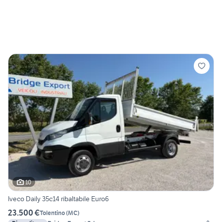
10
Iveco Daily 35c14 ribaltabile Euro6
23.500 €
Tolentino
(
MC
)