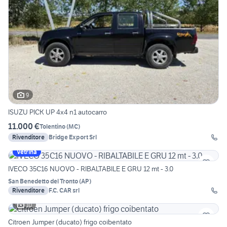
9
ISUZU PICK UP 4x4 n1 autocarro
11.000 €
Tolentino
(
MC
)
Rivenditore
Bridge Export Srl
Vetrina
IVECO 35C16 NUOVO - RIBALTABILE E GRU 12 mt - 3.0
San Benedetto del Tronto
(
AP
)
Rivenditore
F.C. CAR srl
10
Citroen Jumper (ducato) frigo coibentato