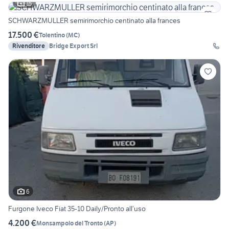
15
SCHWARZMULLER semirimorchio centinato alla frances
17.500 €
Tolentino
(
MC
)
Rivenditore
Bridge Export Srl
6
Furgone Iveco Fiat 35-10 Daily/Pronto all’uso
4.200 €
Monsampolo del Tronto
(
AP
)