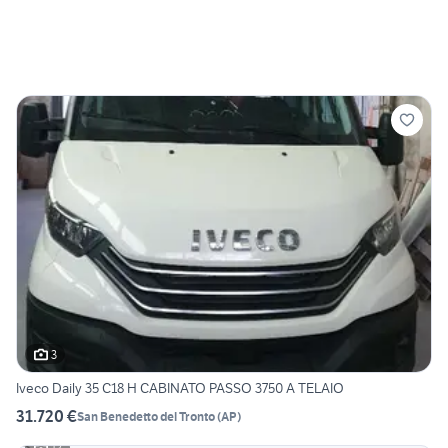
3
Iveco Daily 35 C18 H CABINATO PASSO 3750 A TELAIO
31.720 €
San Benedetto del Tronto
(
AP
)