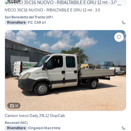
13
IVECO 35C16 NUOVO - RIBALTABILE E GRU 12 mt - 3.0
San Benedetto del Tronto
(
AP
)
Rivenditore
F.C. CAR srl
18
Camion Iveco Daily 29L12 Dop.Cab
Recanati
(
MC
)
Rivenditore
Cingolani Macchine