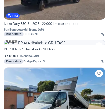
Vetrina
Iveco Daily 35C16 - 2023 - 20.000 km cassone fisso
San Benedetto del Tronto
(
AP
)
Rivenditore
F.C. CAR srl
14
BUCHER 4x4 ribaltabile GRU FASSI
33.000 €
Tolentino
(
MC
)
Rivenditore
Bridge Export Srl