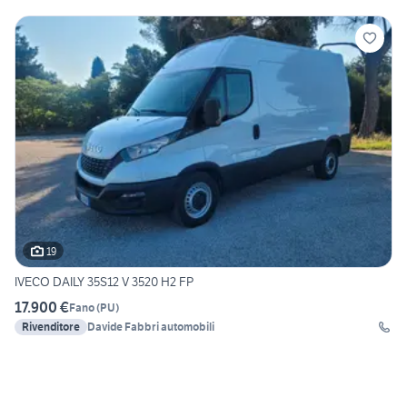
19
IVECO DAILY 35S12 V 3520 H2 FP
17.900 €
Fano
(
PU
)
Rivenditore
Davide Fabbri automobili