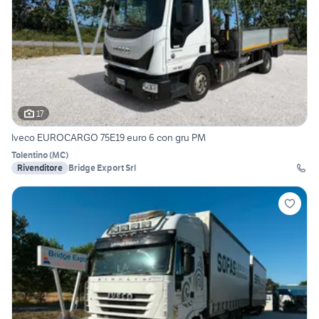
17
Iveco EUROCARGO 75E19 euro 6 con gru PM
Tolentino
(
MC
)
Rivenditore
Bridge Export Srl