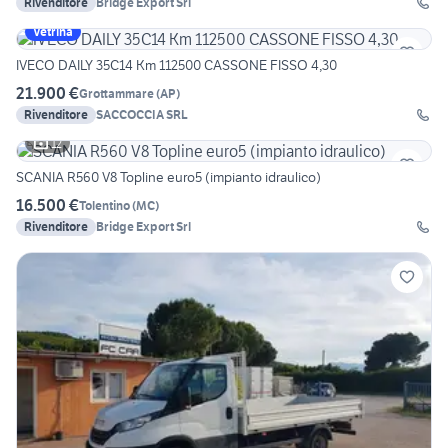
Rivenditore
Bridge Export Srl
Vetrina
IVECO DAILY 35C14 Km 112500 CASSONE FISSO 4,30
21.900 €
Grottammare
(
AP
)
Rivenditore
SACCOCCIA SRL
12
SCANIA R560 V8 Topline euro5 (impianto idraulico)
16.500 €
Tolentino
(
MC
)
Rivenditore
Bridge Export Srl