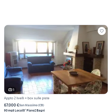
5
Appto 2 livelli + box sulle piste
67.000 €
San Massimo
(
CB
)
90 mq
6 Locali
5° Piano
2 Bagni