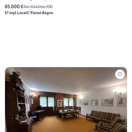
65.000 €
San Massimo
(
CB
)
57 mq
3 Locali
1° Piano
1 Bagno