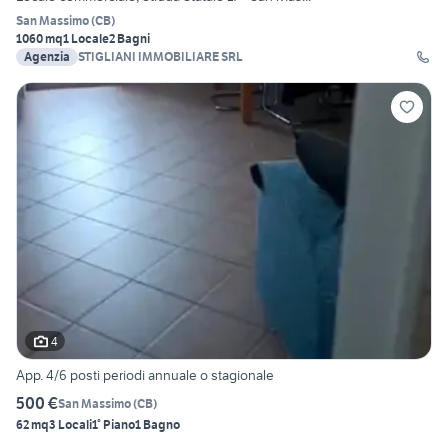
San Massimo
(
CB
)
1060 mq
1 Locale
2 Bagni
Agenzia
STIGLIANI IMMOBILIARE SRL
4
App. 4/6 posti periodi annuale o stagionale
500 €
San Massimo
(
CB
)
62 mq
3 Locali
1° Piano
1 Bagno