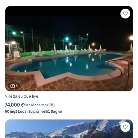
6
Villetta su due livelli
74.000 €
San Massimo
(
CB
)
60 mq
2 Locali
Su più livelli
1 Bagno