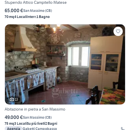
Stupendo Attico Campitello Matese
65.000 €
San Massimo
(
CB
)
70 mq
4 Locali
Interr.
1 Bagno
13
Abitazione in pietra a San Massimo
49.000 €
San Massimo
(
CB
)
75 mq
3 Locali
Su più livelli
2 Bagni
Agenzia
Gabetti Campobasso