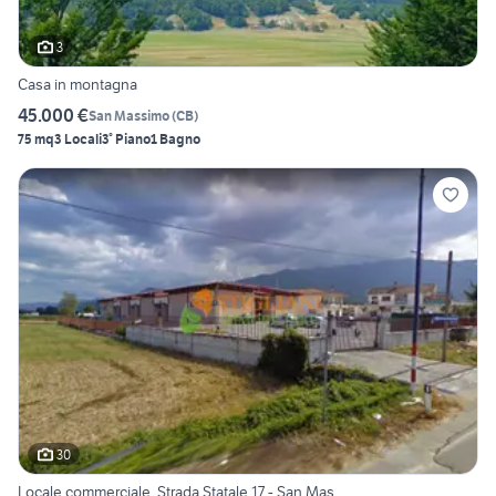
3
Casa in montagna
45.000 €
San Massimo
(
CB
)
75 mq
3 Locali
3° Piano
1 Bagno
30
Locale commerciale, Strada Statale 17 - San Mas...