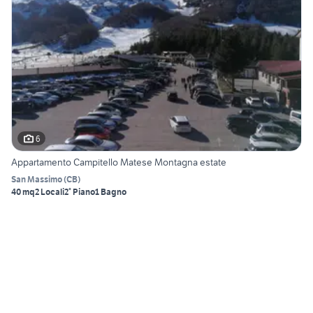
6
Appartamento Campitello Matese Montagna estate
San Massimo
(
CB
)
40 mq
2 Locali
2° Piano
1 Bagno