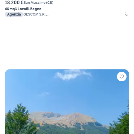
18.200 €
San Massimo
(
CB
)
46 mq
3 Locali
1 Bagno
Agenzia
GESCOM S.R.L.