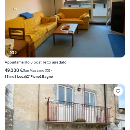
6
Appartamento 6 posti letto arredato
49.000 €
San Massimo
(
CB
)
55 mq
3 Locali
2° Piano
1 Bagno