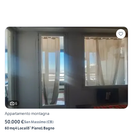
6
Appartamento montagna
50.000 €
San Massimo
(
CB
)
60 mq
4 Locali
5° Piano
1 Bagno