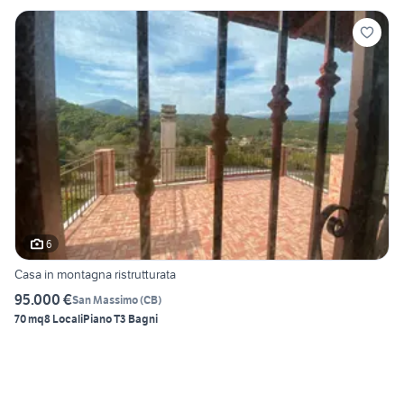
6
Casa in montagna ristrutturata
95.000 €
San Massimo
(
CB
)
70 mq
8 Locali
Piano T
3 Bagni