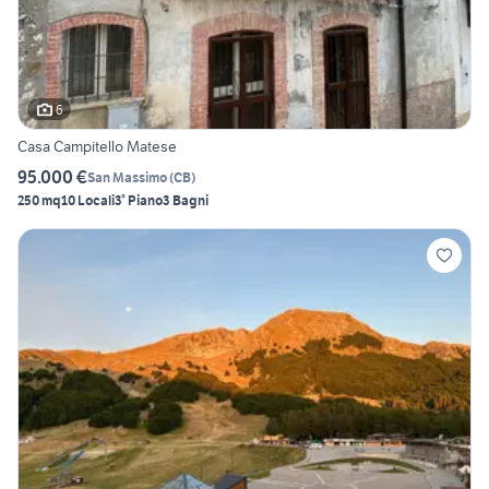
6
Casa Campitello Matese
95.000 €
San Massimo
(
CB
)
250 mq
10 Locali
3° Piano
3 Bagni