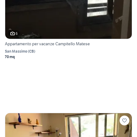
6
Appartamento per vacanze Campitello Matese
San Massimo
(
CB
)
70 mq