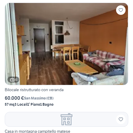
6
Bilocale ristrutturato con veranda
60.000 €
San Massimo
(
CB
)
57 mq
3 Locali
1° Piano
1 Bagno
Casa in montagna campitello matese