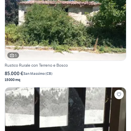
5
Rustico Rurale con Terreno e Bosco
85.000 €
San Massimo
(
CB
)
15000 mq