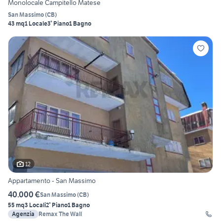
Monolocale Campitello Matese
San Massimo
(
CB
)
43 mq
1 Locale
3° Piano
1 Bagno
12
Appartamento - San Massimo
40.000 €
San Massimo
(
CB
)
55 mq
3 Locali
2° Piano
1 Bagno
Agenzia
Remax The Wall