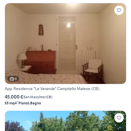
6
App. Residence "Le Verande" Campitello Matese (CB)
45.000 €
San Massimo
(
CB
)
55 mq
4° Piano
1 Bagno