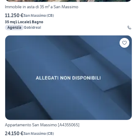
Immobile in asta di 35 m² a San Massimo
11.250 €
San Massimo
(
CB
)
35 mq
1 Locale
1 Bagno
Agenzia
Gobidreal
Appartamento San Massimo [A4355065]
24.150 €
San Massimo
(
CB
)