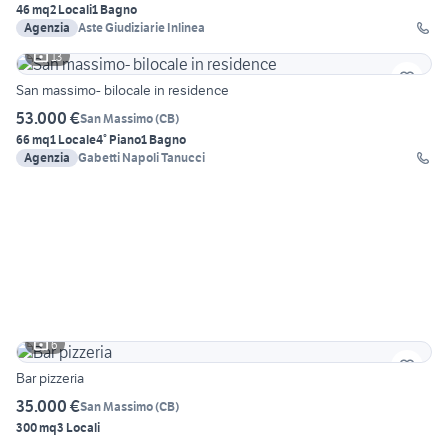
46 mq
2 Locali
1 Bagno
Agenzia
Aste Giudiziarie Inlinea
13
San massimo- bilocale in residence
53.000 €
San Massimo
(
CB
)
66 mq
1 Locale
4° Piano
1 Bagno
Agenzia
Gabetti Napoli Tanucci
6
Bar pizzeria
35.000 €
San Massimo
(
CB
)
300 mq
3 Locali