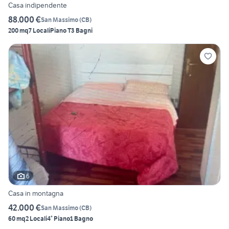
Casa indipendente
88.000 €
San Massimo
(
CB
)
200 mq
7 Locali
Piano T
3 Bagni
6
Casa in montagna
42.000 €
San Massimo
(
CB
)
60 mq
2 Locali
4° Piano
1 Bagno