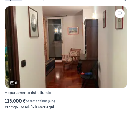
6
Appartamento ristrutturato
115.000 €
San Massimo
(
CB
)
117 mq
6 Locali
5° Piano
2 Bagni