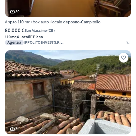
30
App.to 110 mq+box auto+locale deposito-Campitello
80.000 €
San Massimo
(
CB
)
110 mq
4 Locali
1° Piano
Agenzia
IPPOLITO INVEST S.R.L.
5