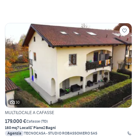
30
MULTILOCALE A CAFASSE
179.000 €
Cafasse
(
TO
)
160 mq
7 Locali
1° Piano
2 Bagni
Agenzia
TECNOCASA - STUDIO ROBASSOMERO SAS