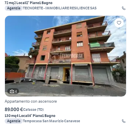
72 mq
2 Locali
2° Piano
1 Bagno
Agenzia
TECNORETE - IMMOBILIARE RESILIENCE SAS
4
Appartamento con ascensore
89.000 €
Cafasse
(
TO
)
130 mq
4 Locali
4° Piano
1 Bagno
Agenzia
Tempocasa San Maurizio Canavese