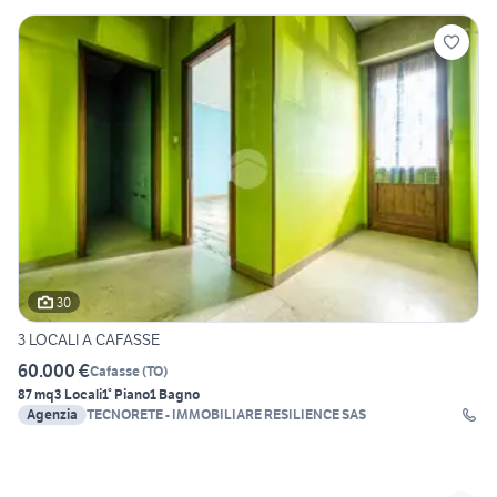
30
3 LOCALI A CAFASSE
60.000 €
Cafasse
(
TO
)
87 mq
3 Locali
1° Piano
1 Bagno
Agenzia
TECNORETE - IMMOBILIARE RESILIENCE SAS