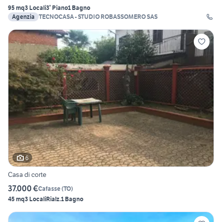
95 mq
3 Locali
3° Piano
1 Bagno
Agenzia
TECNOCASA - STUDIO ROBASSOMERO SAS
6
Casa di corte
37.000 €
Cafasse
(
TO
)
45 mq
3 Locali
Rialz.
1 Bagno