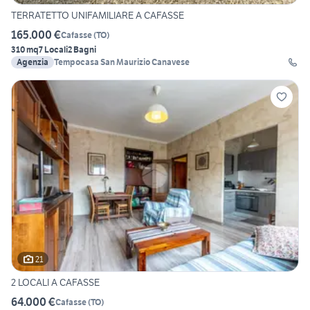
TERRATETTO UNIFAMILIARE A CAFASSE
165.000 €
Cafasse
(
TO
)
310 mq
7 Locali
2 Bagni
Agenzia
Tempocasa San Maurizio Canavese
21
2 LOCALI A CAFASSE
64.000 €
Cafasse
(
TO
)