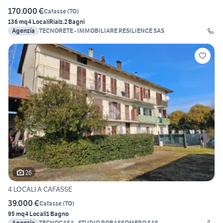
170.000 €
Cafasse
(
TO
)
136 mq
4 Locali
Rialz.
2 Bagni
Agenzia
TECNORETE - IMMOBILIARE RESILIENCE SAS
26
4 LOCALI A CAFASSE
39.000 €
Cafasse
(
TO
)
95 mq
4 Locali
1 Bagno
Agenzia
TECNOCASA - STUDIO ROBASSOMERO SAS