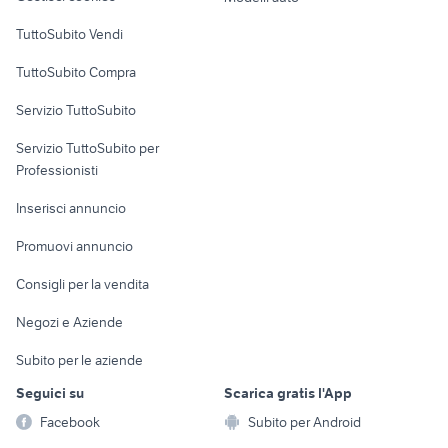
malesco
decespugliatore giapponese
fiat bernalda
Case vacanza
TuttoSubito Vendi
portatili sardegna
stufa pellet zibro
Uffici e Locali
TuttoSubito Compra
commerciali
Servizio TuttoSubito
elettronica
per la casa e la
sports e hobby
Servizio TuttoSubito per
persona
Informatica
Animali
Professionisti
Arredamento e
Console e
Accessori per
Casalinghi
Inserisci annuncio
Videogiochi
animali
Elettrodomestici
Promuovi annuncio
Audio/Video
Musica e Film
Giardino e Fai da te
Consigli per la vendita
Fotografia
Libri e Riviste
Abbigliamento e
Negozi e Aziende
Telefonia
Strumenti Musicali
Accessori
Subito per le aziende
Sports
Tutto per i bambini
Seguici su
Scarica gratis l'App
Biciclette
Facebook
Subito per Android
Collezionismo