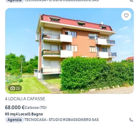
23
4 LOCALI A CAFASSE
68.000 €
Cafasse
(
TO
)
95 mq
4 Locali
1 Bagno
Agenzia
TECNOCASA - STUDIO ROBASSOMERO SAS