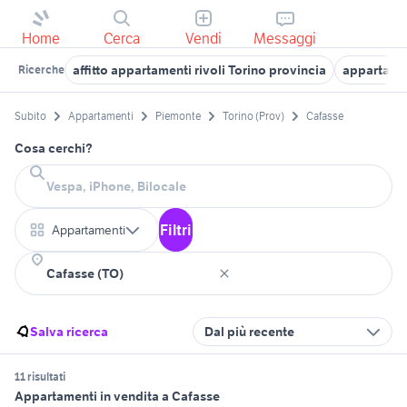
Home
Cerca
Vendi
Messaggi
affitto appartamenti rivoli Torino provincia
appartamen
Ricerche
Subito
Appartamenti
Piemonte
Torino (Prov)
Cafasse
Cosa cerchi?
Filtri
Appartamenti
Salva ricerca
Dal più recente
11 risultati
Appartamenti in vendita a Cafasse