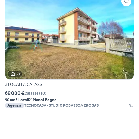
30
3 LOCALI A CAFASSE
69.000 €
Cafasse
(
TO
)
90 mq
3 Locali
2° Piano
1 Bagno
Agenzia
TECNOCASA - STUDIO ROBASSOMERO SAS