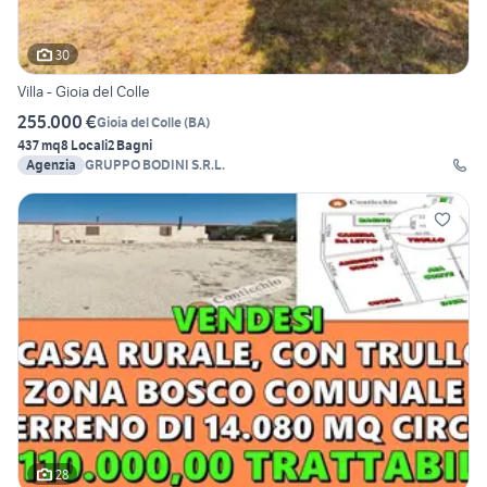
30
Villa - Gioia del Colle
255.000 €
Gioia del Colle
(
BA
)
437 mq
8 Locali
2 Bagni
Agenzia
GRUPPO BODINI S.R.L.
28