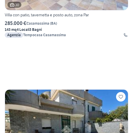
30
Villa con patio, tavernetta e posto auto, zona Par
285.000 €
Casamassima
(
BA
)
143 mq
4 Locali
3 Bagni
Agenzia
Tempocasa Casamassima