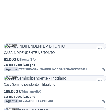
16
CASA INDIPENDENTE A BITONTO
81.000 €
Bitonto
(
BA
)
225 mq
4 Locali
1 Bagno
Agenzia
TECNOCASA - IMMOBILIARE SAN FRANCESCO D.I.
13
Casa Semindipendente - Triggiano
189.000 €
Triggiano
(
BA
)
115 mq
4 Locali
1 Bagno
Agenzia
RE/MAX STELLA POLARE
30