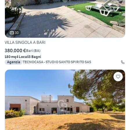
30
VILLA SINGOLA A BARI
380.000 €
Bari
(
BA
)
180 mq
4 Locali
3 Bagni
Agenzia
TECNOCASA - STUDIO SANTO SPIRITO SAS