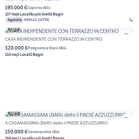
195.000 €
Capurso
(
BA
)
237 mq
6 Locali
Su più livelli
3 Bagni
Agenzia
REMAX OLTRE
6
CASA INDIPENDENTE CON TERRAZZO IN CENTRO
320.000 €
Polignano a Mare
(
BA
)
110 mq
3 Locali
2 Bagni
6
A CASAMASSIMA (BARI) detto il PAESE AZZUZZURRO.
150.000 €
Casamassima
(
BA
)
260 mq
2 Locali
Su più livelli
1 Bagno