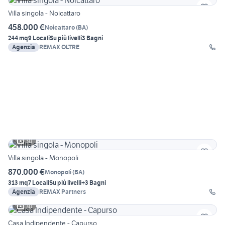
Villa singola - Noicattaro
458.000 €
Noicattaro
(
BA
)
244 mq
9 Locali
Su più livelli
3 Bagni
Agenzia
REMAX OLTRE
30
Villa singola - Monopoli
870.000 €
Monopoli
(
BA
)
313 mq
7 Locali
Su più livelli
+3 Bagni
Agenzia
REMAX Partners
30
Casa Indipendente - Capurso