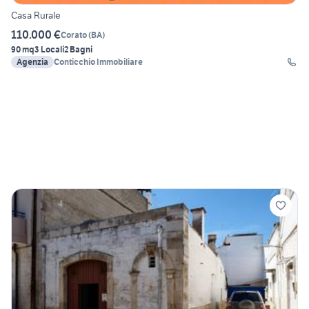
Casa Rurale
110.000 €
Corato
(
BA
)
90 mq
3 Locali
2 Bagni
Agenzia
Conticchio Immobiliare