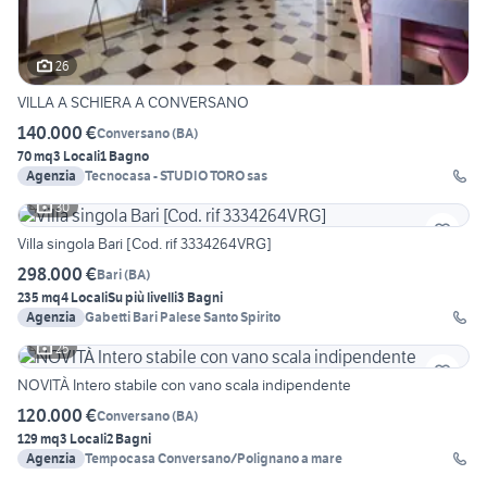
26
VILLA A SCHIERA A CONVERSANO
140.000 €
Conversano
(
BA
)
70 mq
3 Locali
1 Bagno
Agenzia
Tecnocasa - STUDIO TORO sas
30
Villa singola Bari [Cod. rif 3334264VRG]
298.000 €
Bari
(
BA
)
235 mq
4 Locali
Su più livelli
3 Bagni
Agenzia
Gabetti Bari Palese Santo Spirito
25
NOVITÀ Intero stabile con vano scala indipendente
120.000 €
Conversano
(
BA
)
129 mq
3 Locali
2 Bagni
Agenzia
Tempocasa Conversano/Polignano a mare