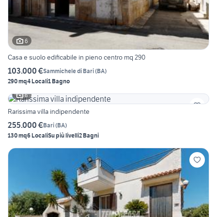
6
Casa e suolo edificabile in pieno centro mq 290
103.000 €
Sammichele di Bari
(
BA
)
290 mq
4 Locali
1 Bagno
6
Rarissima villa indipendente
255.000 €
Bari
(
BA
)
130 mq
6 Locali
Su più livelli
2 Bagni