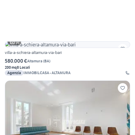
14
villa-a-schiera-altamura-via-bari
580.000 €
Altamura
(
BA
)
200 mq
8 Locali
Agenzia
IMMOBILCASA - ALTAMURA