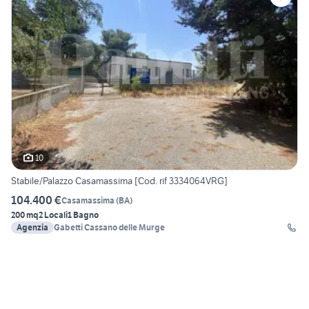
10
Stabile/Palazzo Casamassima [Cod. rif 3334064VRG]
104.400 €
Casamassima
(
BA
)
200 mq
2 Locali
1 Bagno
Agenzia
Gabetti Cassano delle Murge