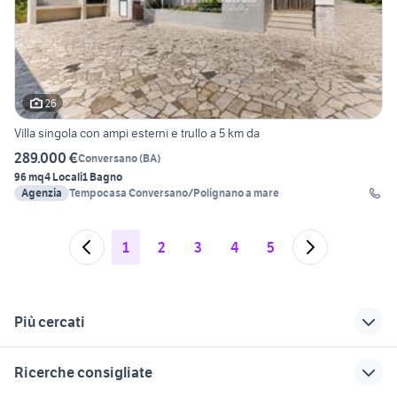
26
Villa singola con ampi esterni e trullo a 5 km da
289.000 €
Conversano
(
BA
)
96 mq
4 Locali
1 Bagno
Agenzia
Tempocasa Conversano/Polignano a mare
1
2
3
4
5
Più cercati
Correlati
Richerche simili
Suggerimenti
Ricerche consigliate
vendita ville
villette in vendita a
vendita ville