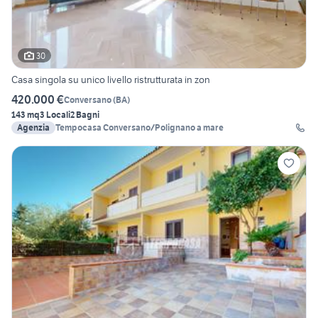
30
Casa singola su unico livello ristrutturata in zon
420.000 €
Conversano
(
BA
)
143 mq
3 Locali
2 Bagni
Agenzia
Tempocasa Conversano/Polignano a mare