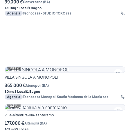
99.000 €
Conversano
(
BA
)
130 mq
2 Locali
1 Bagno
Agenzia
Tecnocasa - STUDIO TORO sas
30
VILLA SINGOLA A MONOPOLI
365.000 €
Monopoli
(
BA
)
80 mq
3 Locali
1 Bagno
Agenzia
Tecnocasa Monopoli Studio Madonna della Madia sas
10
villa-altamura-via-santeramo
177.000 €
Altamura
(
BA
)
102 mq
3 Locali