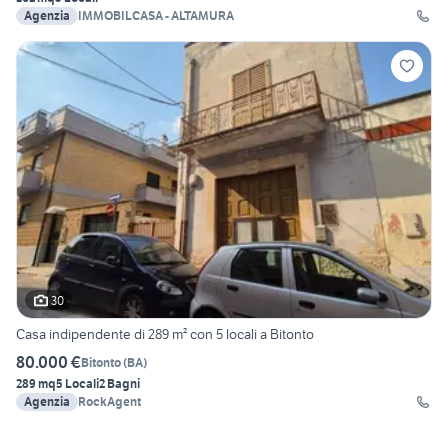
Agenzia
IMMOBILCASA - ALTAMURA
30
Casa indipendente di 289 m² con 5 locali a Bitonto
80.000 €
Bitonto
(
BA
)
289 mq
5 Locali
2 Bagni
Agenzia
RockAgent