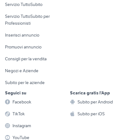
Servizio TuttoSubito
elettronica
per la casa e la
sports e hobby
Servizio TuttoSubito per
persona
Informatica
Animali
Professionisti
Arredamento e
Console e
Accessori per
Casalinghi
Inserisci annuncio
Videogiochi
animali
Elettrodomestici
Promuovi annuncio
Audio/Video
Musica e Film
Giardino e Fai da te
Consigli per la vendita
Fotografia
Libri e Riviste
Abbigliamento e
Negozi e Aziende
Telefonia
Strumenti Musicali
Accessori
Subito per le aziende
Sports
Tutto per i bambini
Seguici su
Scarica gratis l'App
Biciclette
Facebook
Subito per Android
Collezionismo
TikTok
Subito per iOS
Instagram
YouTube