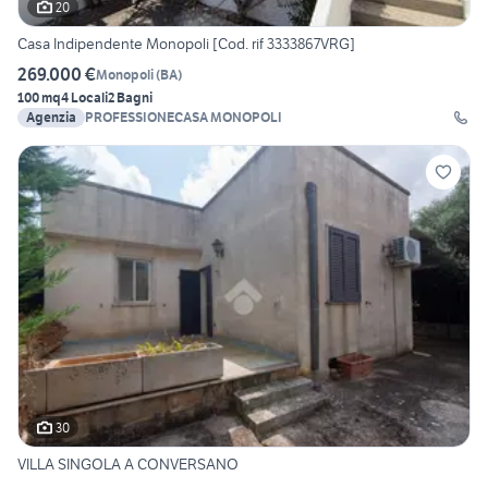
20
Casa Indipendente Monopoli [Cod. rif 3333867VRG]
269.000 €
Monopoli
(
BA
)
100 mq
4 Locali
2 Bagni
Agenzia
PROFESSIONECASA MONOPOLI
30
VILLA SINGOLA A CONVERSANO