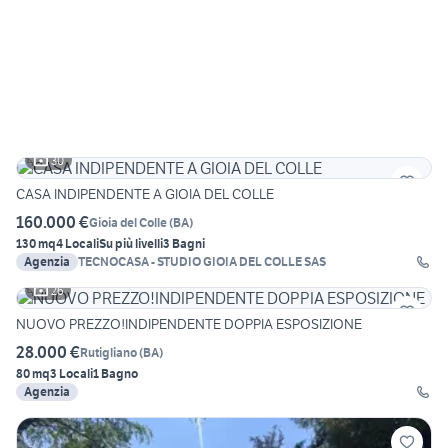
30
CASA INDIPENDENTE A GIOIA DEL COLLE
160.000 €
Gioia del Colle
(
BA
)
130 mq
4 Locali
Su più livelli
3 Bagni
Agenzia
TECNOCASA - STUDIO GIOIA DEL COLLE SAS
26
NUOVO PREZZO!INDIPENDENTE DOPPIA ESPOSIZIONE
28.000 €
Rutigliano
(
BA
)
80 mq
3 Locali
1 Bagno
Agenzia