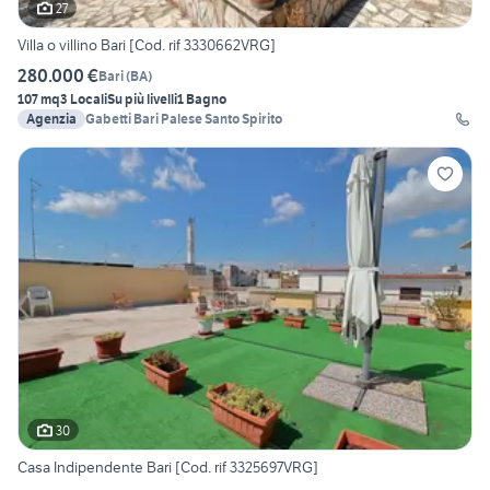
27
Villa o villino Bari [Cod. rif 3330662VRG]
280.000 €
Bari
(
BA
)
107 mq
3 Locali
Su più livelli
1 Bagno
Agenzia
Gabetti Bari Palese Santo Spirito
30
Casa Indipendente Bari [Cod. rif 3325697VRG]