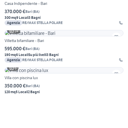
Casa Indipendente - Bari
370.000 €
Bari
(
BA
)
300 mq
9 Locali
3 Bagni
Agenzia
RE/MAX STELLA POLARE
24
Villetta bifamiliare - Bari
595.000 €
Bari
(
BA
)
190 mq
6 Locali
Su più livelli
3 Bagni
Agenzia
RE/MAX STELLA POLARE
6
Villa con piscina lux
350.000 €
Bari
(
BA
)
120 mq
5 Locali
2 Bagni