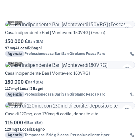
15
Casa Indipendente Bari [Monteverdi150VRG] (Fesca)
150.000 €
Bari
(
BA
)
97 mq
4 Locali
2 Bagni
Agenzia
Professionecasa Bari San Girolamo Fesca Faro
25
Casa Indipendente Bari [Monteverdi180VRG]
180.000 €
Bari
(
BA
)
117 mq
4 Locali
2 Bagni
Agenzia
Professionecasa Bari San Girolamo Fesca Faro
30
Casa di 120mq, con 130mq di cortile, deposito e te
115.000 €
Bari
(
BA
)
120 mq
3 Locali
1 Bagno
Agenzia
Tempocasa. Ed è già casa. Per noi un cliente è per