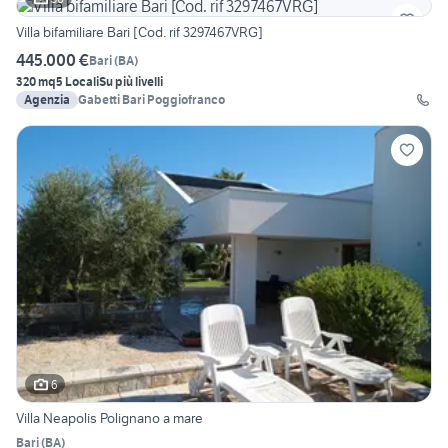
Villa bifamiliare Bari [Cod. rif 3297467VRG]
445.000 €
Bari
(
BA
)
320 mq
5 Locali
Su più livelli
Agenzia
Gabetti Bari Poggiofranco
6
Villa Neapolis Polignano a mare
Bari
(
BA
)