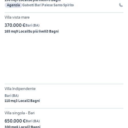
Agenzia
Gabetti Bari Palese Santo Spirito
6
Villa vista mare
370.000 €
Bari
(
BA
)
165 mq
9 Locali
Su più livelli
3 Bagni
6
Villa Indipendente
Bari
(
BA
)
110 mq
3 Locali
2 Bagni
24
Villa singola - Bari
650.000 €
Bari
(
BA
)
300 mq
6 Locali
2 Bagni