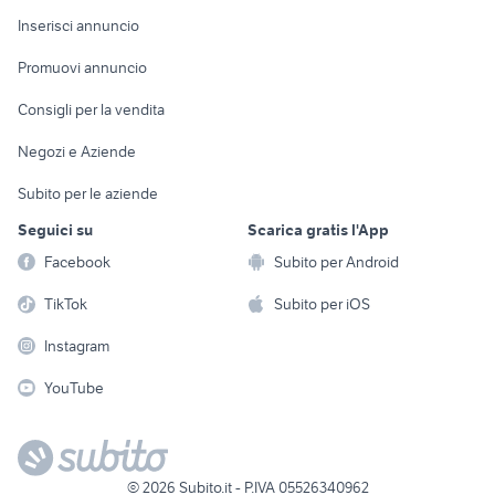
Arredamento e
Console e
Accessori per
Casalinghi
Inserisci annuncio
Videogiochi
animali
Elettrodomestici
Promuovi annuncio
Audio/Video
Musica e Film
Giardino e Fai da te
Consigli per la vendita
Fotografia
Libri e Riviste
Abbigliamento e
Negozi e Aziende
Telefonia
Strumenti Musicali
Accessori
Subito per le aziende
Sports
Tutto per i bambini
Seguici su
Scarica gratis l'App
Biciclette
Facebook
Subito per Android
Collezionismo
TikTok
Subito per iOS
Instagram
YouTube
©
2026
Subito.it - P.IVA 05526340962