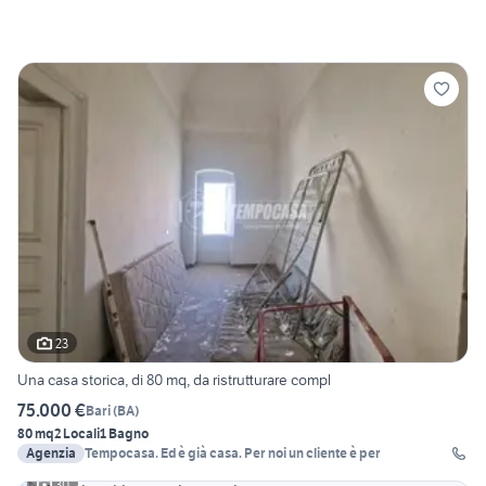
23
Una casa storica, di 80 mq, da ristrutturare compl
75.000 €
Bari
(
BA
)
80 mq
2 Locali
1 Bagno
Agenzia
Tempocasa. Ed è già casa. Per noi un cliente è per
30