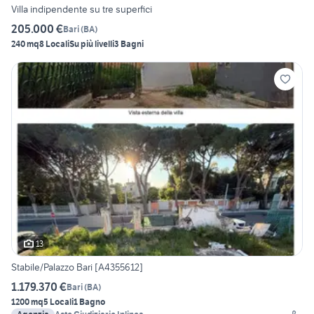
Villa indipendente su tre superfici
205.000 €
Bari
(
BA
)
240 mq
8 Locali
Su più livelli
3 Bagni
13
Stabile/Palazzo Bari [A4355612]
1.179.370 €
Bari
(
BA
)
1200 mq
5 Locali
1 Bagno