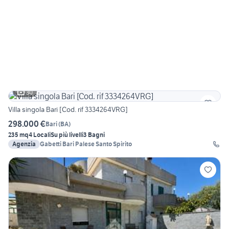
30
Villa singola Bari [Cod. rif 3334264VRG]
298.000 €
Bari
(
BA
)
235 mq
4 Locali
Su più livelli
3 Bagni
Agenzia
Gabetti Bari Palese Santo Spirito