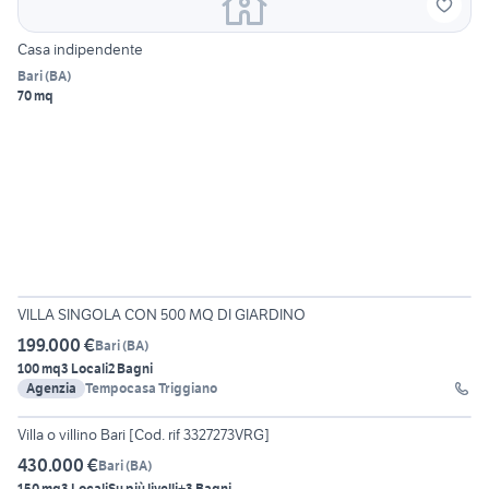
Casa indipendente
Bari
(
BA
)
70 mq
27
VILLA SINGOLA CON 500 MQ DI GIARDINO
199.000 €
Bari
(
BA
)
100 mq
3 Locali
2 Bagni
Agenzia
Tempocasa Triggiano
30
Villa o villino Bari [Cod. rif 3327273VRG]
430.000 €
Bari
(
BA
)
150 mq
3 Locali
Su più livelli
+3 Bagni