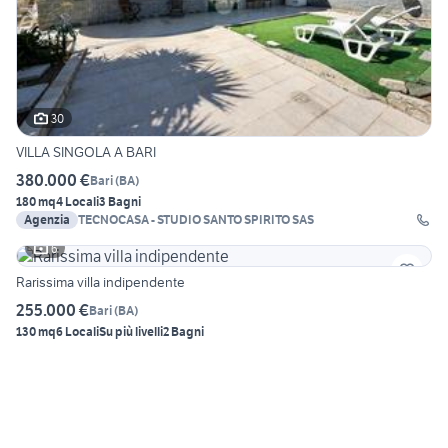
30
VILLA SINGOLA A BARI
380.000 €
Bari
(
BA
)
180 mq
4 Locali
3 Bagni
Agenzia
TECNOCASA - STUDIO SANTO SPIRITO SAS
6
Rarissima villa indipendente
255.000 €
Bari
(
BA
)
130 mq
6 Locali
Su più livelli
2 Bagni