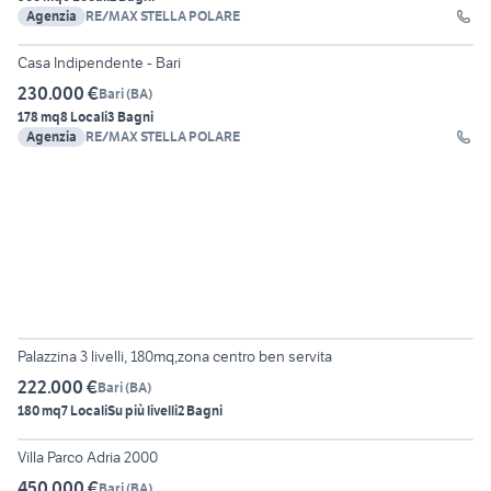
Agenzia
RE/MAX STELLA POLARE
15
Casa Indipendente - Bari
230.000 €
Bari
(
BA
)
178 mq
8 Locali
3 Bagni
Agenzia
RE/MAX STELLA POLARE
6
Palazzina 3 livelli, 180mq,zona centro ben servita
222.000 €
Bari
(
BA
)
180 mq
7 Locali
Su più livelli
2 Bagni
6
Villa Parco Adria 2000
450.000 €
Bari
(
BA
)