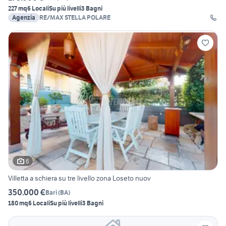
227 mq
6 Locali
Su più livelli
3 Bagni
Agenzia
RE/MAX STELLA POLARE
6
Villetta a schiera su tre livello zona Loseto nuov
350.000 €
Bari
(
BA
)
180 mq
6 Locali
Su più livelli
3 Bagni