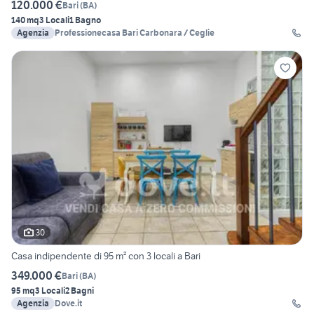
120.000 €
Bari
(
BA
)
140 mq
3 Locali
1 Bagno
Agenzia
Professionecasa Bari Carbonara / Ceglie
30
Casa indipendente di 95 m² con 3 locali a Bari
349.000 €
Bari
(
BA
)
95 mq
3 Locali
2 Bagni
Agenzia
Dove.it