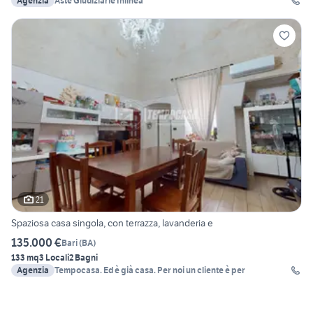
Agenzia
Aste Giudiziarie Inlinea
21
Spaziosa casa singola, con terrazza, lavanderia e
135.000 €
Bari
(
BA
)
133 mq
3 Locali
2 Bagni
Agenzia
Tempocasa. Ed è già casa. Per noi un cliente è per