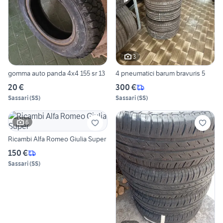
3
gomma auto panda 4x4 155 sr 13
4 pneumatici barum bravuris 5
20 €
300 €
Sassari
(
SS
)
Sassari
(
SS
)
6
Ricambi Alfa Romeo Giulia Super
150 €
Sassari
(
SS
)