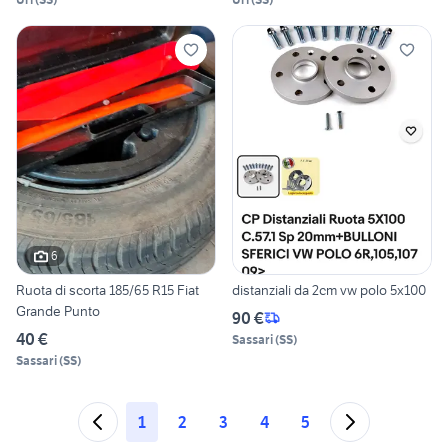
6
Ruota di scorta 185/65 R15 Fiat
distanziali da 2cm vw polo 5x100
Grande Punto
90 €
40 €
Sassari
(
SS
)
Sassari
(
SS
)
1
2
3
4
5