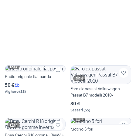
2
Radio originale fiat panda
4
50 €
Faro dx passat Volkswagen
Alghero
(
SS
)
Passat B7 modelli 2010-
80 €
Sassari
(
SS
)
3
6
ruotino 5 fori
Bmw Cerchi R18 originali BMW +