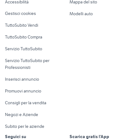
Accessibilità
Mappa del sito
Loft, mansarde e
Veicoli commerciali
altro
Gestisci cookies
Modelli auto
Case vacanza
TuttoSubito Vendi
Uffici e Locali
TuttoSubito Compra
commerciali
Servizio TuttoSubito
elettronica
per la casa e la
sports e hobby
Servizio TuttoSubito per
persona
Informatica
Animali
Professionisti
Arredamento e
Console e
Accessori per
Casalinghi
Inserisci annuncio
Videogiochi
animali
Elettrodomestici
Promuovi annuncio
Audio/Video
Musica e Film
Giardino e Fai da te
Consigli per la vendita
Fotografia
Libri e Riviste
Abbigliamento e
Negozi e Aziende
Telefonia
Strumenti Musicali
Accessori
Subito per le aziende
Sports
Tutto per i bambini
Seguici su
Scarica gratis l'App