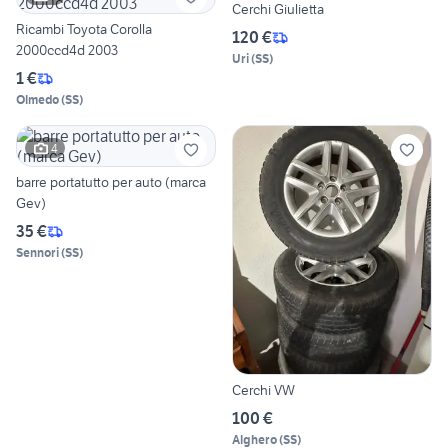
Cerchi Giulietta
Ricambi Toyota Corolla
120 €
2000ccd4d 2003
Uri
(
SS
)
1 €
Olmedo
(
SS
)
4
barre portatutto per auto (marca
Gev)
35 €
Sennori
(
SS
)
Cerchi VW
100 €
Alghero
(
SS
)