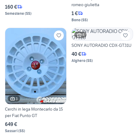
romeo giulietta
160 €
1 €
Semestene
(
SS
)
Bono
(
SS
)
4
SONY AUTORADIO CDX-GT31U
40 €
Alghero
(
SS
)
3
Cerchi in lega Montecarlo da 15
per Fiat Punto GT
649 €
Sassari
(
SS
)