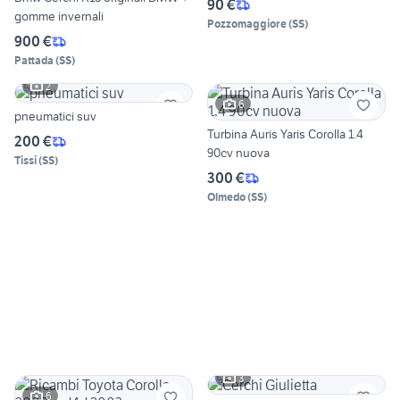
90 €
gomme invernali
Pozzomaggiore
(
SS
)
900 €
Pattada
(
SS
)
2
6
pneumatici suv
Turbina Auris Yaris Corolla 1.4
200 €
90cv nuova
Tissi
(
SS
)
300 €
Olmedo
(
SS
)
3
6