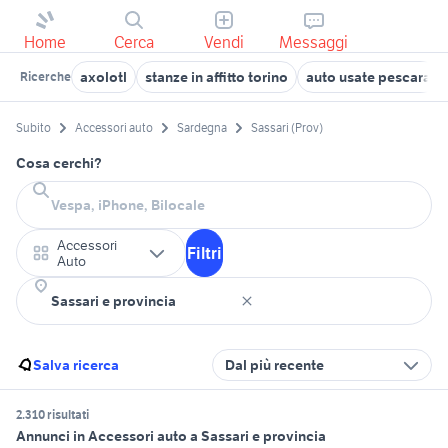
Home
Cerca
Vendi
Messaggi
axolotl
stanze in affitto torino
auto usate pescara
Ricerche
Subito
Accessori auto
Sardegna
Sassari (Prov)
Cosa cerchi?
Accessori
Filtri
Auto
Salva ricerca
Dal più recente
2.310 risultati
Annunci in Accessori auto a Sassari e provincia