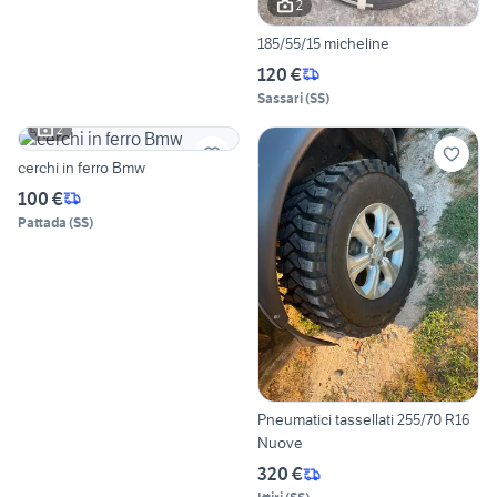
2
185/55/15 micheline
120 €
Sassari
(
SS
)
2
cerchi in ferro Bmw
100 €
Pattada
(
SS
)
Pneumatici tassellati 255/70 R16
Nuove
320 €