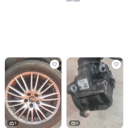
Ittiri
(
SS
)
5
6