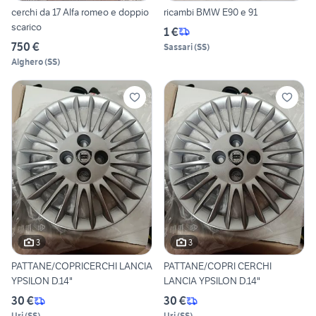
cerchi da 17 Alfa romeo e doppio
ricambi BMW E90 e 91
scarico
1 €
750 €
Sassari
(
SS
)
Alghero
(
SS
)
3
3
PATTANE/COPRICERCHI LANCIA
PATTANE/COPRI CERCHI
YPSILON D.14"
LANCIA YPSILON D.14"
30 €
30 €
Uri
(
SS
)
Uri
(
SS
)