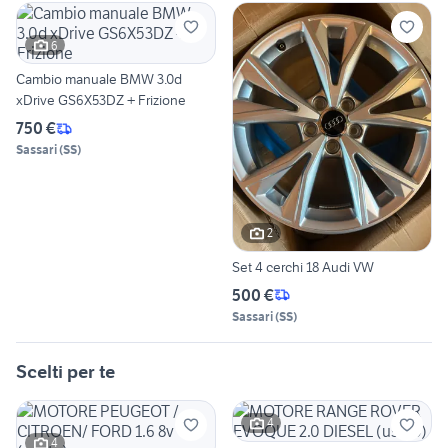
6
Cambio manuale BMW 3.0d
xDrive GS6X53DZ + Frizione
750 €
Sassari
(
SS
)
2
Set 4 cerchi 18 Audi VW
500 €
Sassari
(
SS
)
Scelti per te
4
4