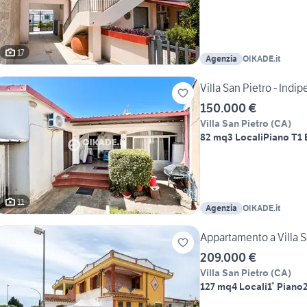
17
Agenzia
OIKADE.it
Villa San Pietro - Indi
150.000 €
Villa San Pietro
(
CA
)
82 mq
3 Locali
Piano T
1
11
Agenzia
OIKADE.it
Appartamento a Villa S
209.000 €
Villa San Pietro
(
CA
)
127 mq
4 Locali
1° Piano