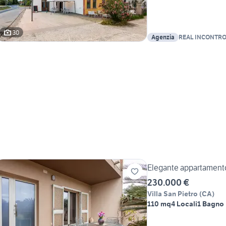
30
Agenzia
REAL INCONTR
Elegante appartamento 
230.000 €
Villa San Pietro
(
CA
)
110 mq
4 Locali
1 Bagno