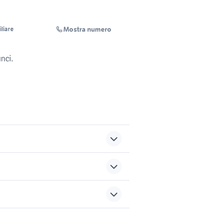
Mostra numero
liare
unci.
 gemelli
case in affitto santa maria
capua vetere
di
case in vendita colleferro
sports e hobby