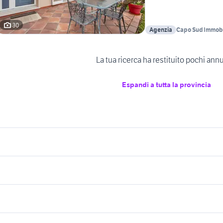
30
Agenzia
Capo Sud Immobi
La tua ricerca ha restituito pochi ann
Espandi a tutta la provincia
icherche simili
Suggerimenti
ffitto appartamenti assemini
vendita appartamenti bilocale
ardegna
Iglesias
affitto appartamenti
nti senigallia
case in affitto orvieto
Roma provincia
ilocali trinita' d'agultu e vignola
case in vendita siniscola
nti san vito al
case in vendita lido 
ffitto appartamenti alghero Sassari
occasione affitti sorso
affitto anagnina
lavoro e servizi
elettronica
per la casa e la