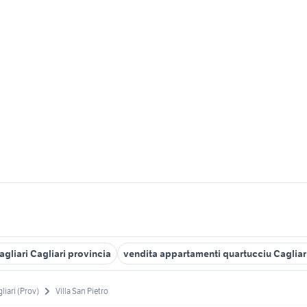
gliari Cagliari provincia
vendita appartamenti quartucciu Cagliar
liari (Prov)
Villa San Pietro