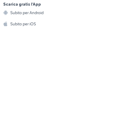
a
Scarica gratis l'App
Animali
 Valentia
vendita garage Fisciano
Subito per Android
ento e
Accessori per animali
hi
Subito per iOS
leve freno frizione kawasaki
z750
Musica e Film
omestici
Libri e Riviste
e Fai da te
Strumenti Musicali
amento e
ri
Sports
 i bambini
Biciclette
Collezionismo