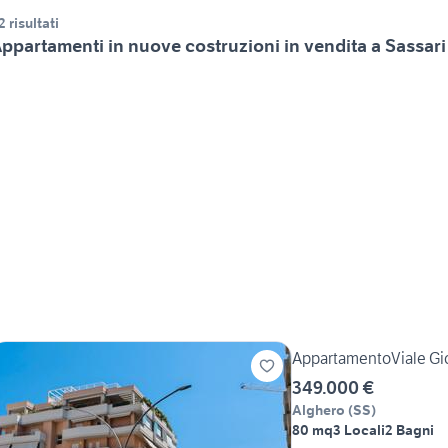
2 risultati
ppartamenti in nuove costruzioni in vendita a Sassari
AppartamentoViale Gio
349.000 €
Alghero
(
SS
)
80 mq
3 Locali
2 Bagni