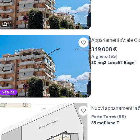
12
AppartamentoViale Gio
349.000 €
Alghero
(
SS
)
80 mq
3 Locali
2 Bagni
Vetrina
Nuovi appartamenti a 5
Porto Torres
(
SS
)
85 mq
Piano T