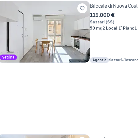
Bilocale di Nuova Cos
115.000 €
Sassari
(
SS
)
50 mq
2 Locali
1° Piano
1
Vetrina
Agenzia
Sassari - Toscan