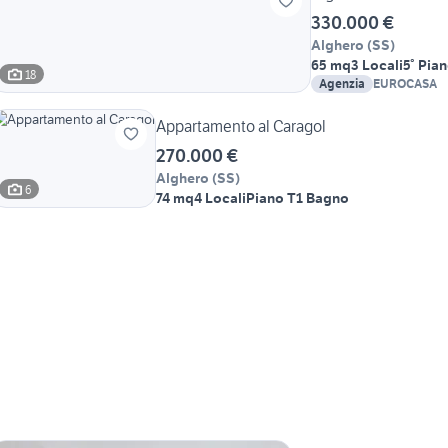
330.000 €
Alghero
(
SS
)
65 mq
3 Locali
5° Pia
18
Agenzia
EUROCASA
Appartamento al Caragol
270.000 €
Alghero
(
SS
)
6
74 mq
4 Locali
Piano T
1 Bagno