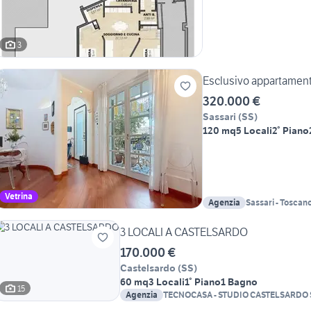
3
Esclusivo appartamento
320.000 €
Sassari
(
SS
)
120 mq
5 Locali
2° Piano
Vetrina
Agenzia
Sassari - Toscan
3 LOCALI A CASTELSARDO
170.000 €
Castelsardo
(
SS
)
60 mq
3 Locali
1° Piano
1 Bagno
15
Agenzia
TECNOCASA - STUDIO CASTELSARDO 