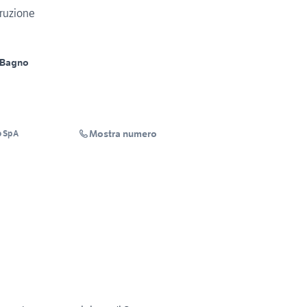
truzione
 Bagno
Mostra numero
o SpA