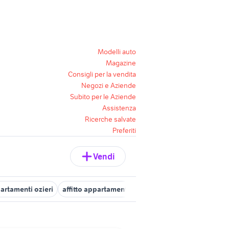
Modelli auto
Magazine
Consigli per la vendita
Negozi e Aziende
Subito per le Aziende
Assistenza
Ricerche salvate
Preferiti
Vendi
artamenti ozieri
affitto appartamenti affitto Sassari
affitto appa