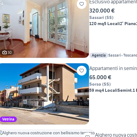
Esclusivo appartamento
320.000 €
Sassari
(
SS
)
120 mq
5 Locali
2° Piano
30
Agenzia
Sassari - Toscan
Appartamenti in semin
65.000 €
Sorso
(
SS
)
59 mq
4 Locali
Semint.
1
Vetrina
Alghero nuova costr