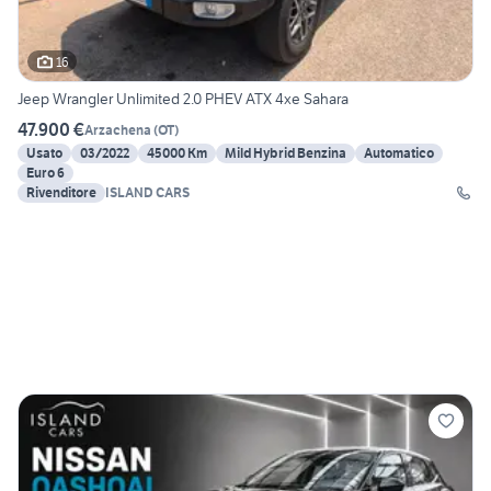
16
Jeep Wrangler Unlimited 2.0 PHEV ATX 4xe Sahara
47.900 €
Arzachena
(
OT
)
Usato
03/2022
45000 Km
Mild Hybrid Benzina
Automatico
Euro 6
Rivenditore
ISLAND CARS