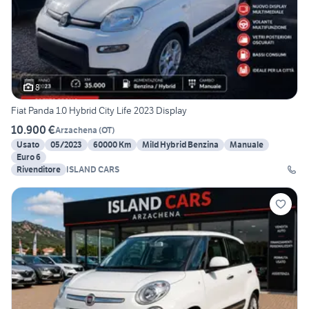
8
Fiat Panda 1.0 Hybrid City Life 2023 Display
10.900 €
Arzachena
(
OT
)
Usato
05/2023
60000 Km
Mild Hybrid Benzina
Manuale
Euro 6
Rivenditore
ISLAND CARS