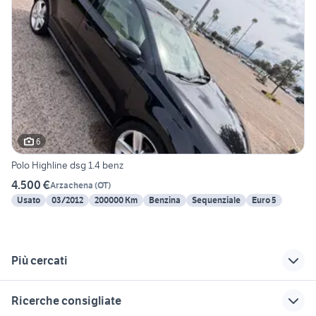
6
Polo Highline dsg 1.4 benz
4.500 €
Arzachena
(
OT
)
Usato
03/2012
200000 Km
Benzina
Sequenziale
Euro 5
Più cercati
Correlati
Richerche simili
Suggerimenti
Ricerche consigliate
golf 6
conte moto Napoli
peugeot 205