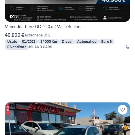
14
Mercedes-benz GLC 220 d 4Matic Business
40.900 €
Arzachena
(
OT
)
Usato
01/2023
84000 Km
Diesel
Automatico
Euro 6
Rivenditore
ISLAND CARS