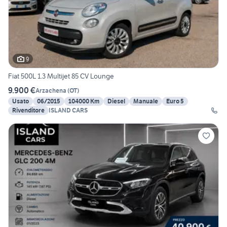
9
Fiat 500L 1.3 Multijet 85 CV Lounge
9.900 €
Arzachena
(
OT
)
Usato
06/2015
104000 Km
Diesel
Manuale
Euro 5
Rivenditore
ISLAND CARS