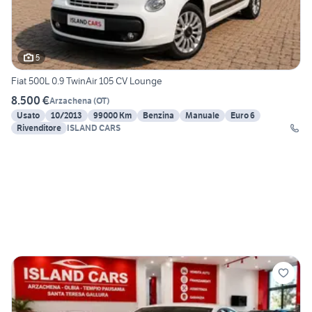
5
Fiat 500L 0.9 TwinAir 105 CV Lounge
8.500 €
Arzachena
(
OT
)
Usato
10/2013
99000 Km
Benzina
Manuale
Euro 6
Rivenditore
ISLAND CARS