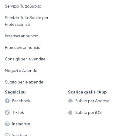
Servizio TuttoSubito
elettronica
per la casa e la
sports e hobby
Servizio TuttoSubito per
persona
Informatica
Animali
Professionisti
Arredamento e
Console e
Accessori per
Casalinghi
Inserisci annuncio
Videogiochi
animali
Elettrodomestici
Promuovi annuncio
Audio/Video
Musica e Film
Giardino e Fai da te
Consigli per la vendita
Fotografia
Libri e Riviste
Abbigliamento e
Negozi e Aziende
Telefonia
Strumenti Musicali
Accessori
Subito per le aziende
Sports
Tutto per i bambini
Seguici su
Scarica gratis l'App
Biciclette
Facebook
Subito per Android
Collezionismo
TikTok
Subito per iOS
Instagram
YouTube