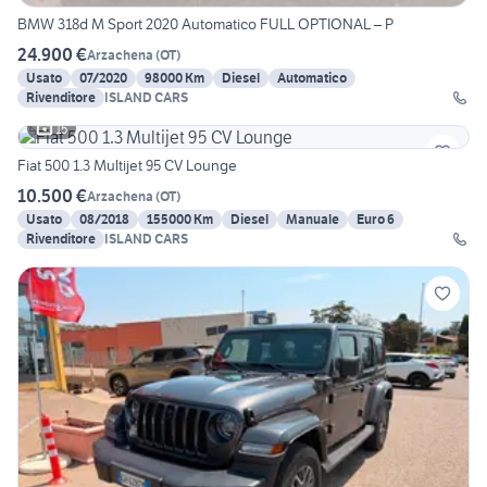
BMW 318d M Sport 2020 Automatico FULL OPTIONAL – P
24.900 €
Arzachena
(
OT
)
Usato
07/2020
98000 Km
Diesel
Automatico
Rivenditore
ISLAND CARS
15
Fiat 500 1.3 Multijet 95 CV Lounge
10.500 €
Arzachena
(
OT
)
Usato
08/2018
155000 Km
Diesel
Manuale
Euro 6
Rivenditore
ISLAND CARS