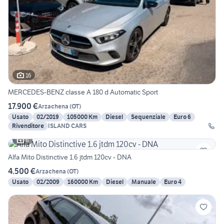
16
MERCEDES-BENZ classe A 180 d Automatic Sport
17.900 €
Arzachena
(
OT
)
Usato
02/2019
105000 Km
Diesel
Sequenziale
Euro 6
Rivenditore
ISLAND CARS
6
Alfa Mito Distinctive 1.6 jtdm 120cv - DNA
4.500 €
Arzachena
(
OT
)
Usato
02/2009
160000 Km
Diesel
Manuale
Euro 4