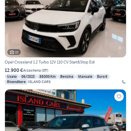
10
Opel Crossland 1.2 Turbo 12V 110 CV Start&Stop Edi
12.900 €
Arzachena
(
OT
)
Usato
06/2023
88000 Km
Benzina
Manuale
Euro 6
Rivenditore
ISLAND CARS