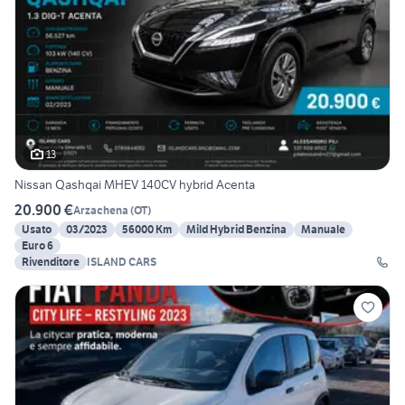
13
Nissan Qashqai MHEV 140CV hybrid Acenta
20.900 €
Arzachena
(
OT
)
Usato
03/2023
56000 Km
Mild Hybrid Benzina
Manuale
Euro 6
Rivenditore
ISLAND CARS