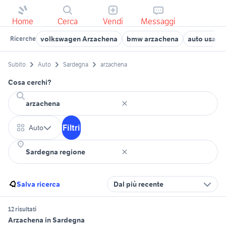
Home
Cerca
Vendi
Messaggi
volkswagen Arzachena
bmw arzachena
auto usate
Ricerche
Subito
Auto
Sardegna
arzachena
Cosa cerchi?
Filtri
Auto
Salva ricerca
Dal più recente
12 risultati
Arzachena in Sardegna