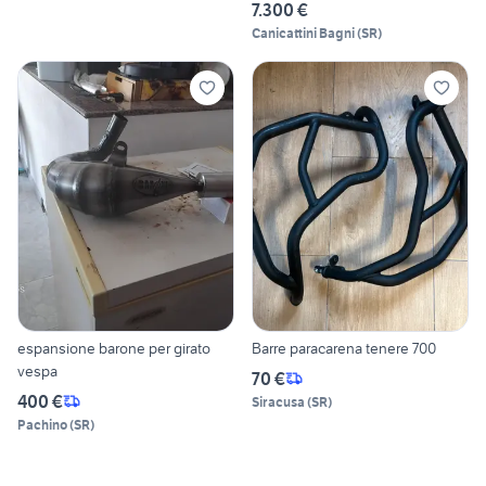
7.300 €
Canicattini Bagni
(
SR
)
espansione barone per girato
Barre paracarena tenere 700
vespa
70 €
400 €
Siracusa
(
SR
)
Pachino
(
SR
)