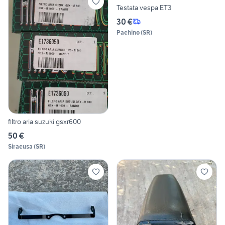
Testata vespa ET3
30 €
Pachino
(
SR
)
filtro aria suzuki gsxr600
50 €
Siracusa
(
SR
)