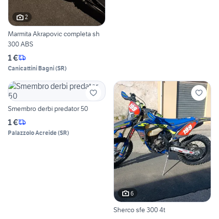
2
Marmita Akrapovic completa sh
300 ABS
1 €
Canicattini Bagni
(
SR
)
Smembro derbi predator 50
1 €
Palazzolo Acreide
(
SR
)
6
Sherco sfe 300 4t