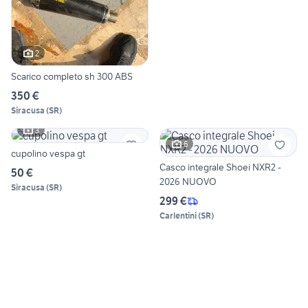
2
Scarico completo sh 300 ABS
350 €
Siracusa
(
SR
)
3
6
cupolino vespa gt
Casco integrale Shoei NXR2 -
50 €
2026 NUOVO
Siracusa
(
SR
)
299 €
Carlentini
(
SR
)