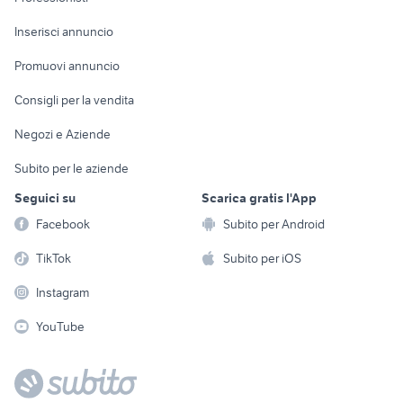
Arredamento e
Console e
Accessori per
Casalinghi
Inserisci annuncio
Videogiochi
animali
Elettrodomestici
Promuovi annuncio
Audio/Video
Musica e Film
Giardino e Fai da te
Consigli per la vendita
Fotografia
Libri e Riviste
Abbigliamento e
Negozi e Aziende
Telefonia
Strumenti Musicali
Accessori
Subito per le aziende
Sports
Tutto per i bambini
Seguici su
Scarica gratis l'App
Biciclette
Facebook
Subito per Android
Collezionismo
TikTok
Subito per iOS
Instagram
YouTube