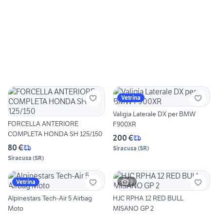
Vetrina
Valigia Laterale DX per BMW
FORCELLA ANTERIORE
F900XR
COMPLETA HONDA SH 125/150
200 €
80 €
Siracusa
(
SR
)
Siracusa
(
SR
)
3
Vetrina
Alpinestars Tech-Air 5 Airbag
HJC RPHA 12 RED BULL
Moto
MISANO GP 2