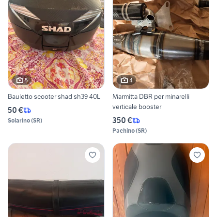
5
4
Bauletto scooter shad sh39 40L
Marmitta DBR per minarelli
verticale booster
50 €
350 €
Solarino
(
SR
)
Pachino
(
SR
)