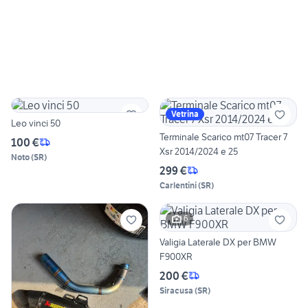
Vetrina
Leo vinci 50
Terminale Scarico mt07 Tracer 7
100 €
Xsr 2014/2024 e 25
Noto
(
SR
)
299 €
Carlentini
(
SR
)
6
Valigia Laterale DX per BMW
F900XR
200 €
Siracusa
(
SR
)