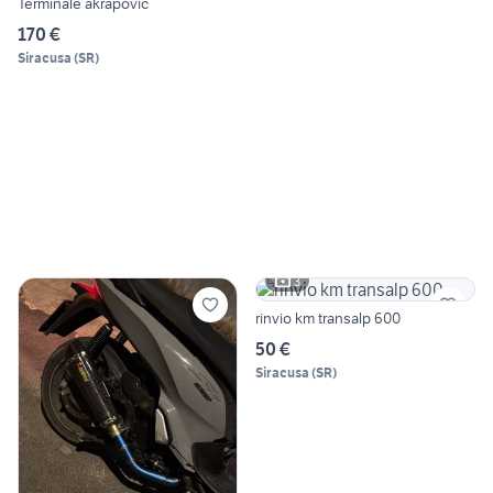
Terminale akrapovic
170 €
Siracusa
(
SR
)
3
rinvio km transalp 600
50 €
Siracusa
(
SR
)