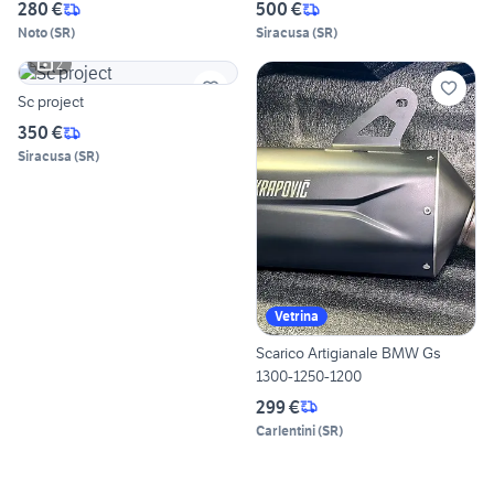
280 €
500 €
Noto
(
SR
)
Siracusa
(
SR
)
2
Sc project
350 €
Siracusa
(
SR
)
Vetrina
Scarico Artigianale BMW Gs
1300-1250-1200
299 €
Carlentini
(
SR
)