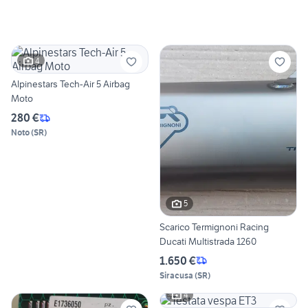
4
Alpinestars Tech-Air 5 Airbag
Moto
280 €
Noto
(
SR
)
5
Scarico Termignoni Racing
Ducati Multistrada 1260
1.650 €
Siracusa
(
SR
)
4