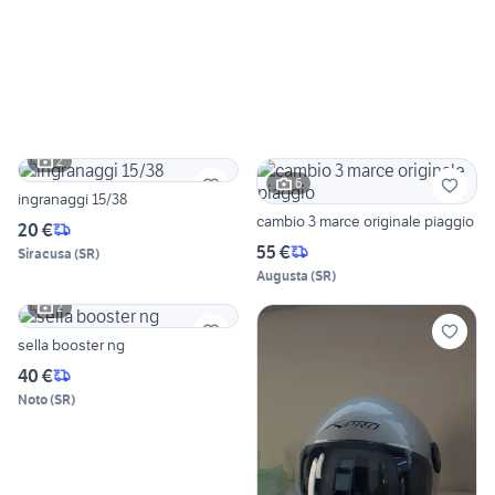
2
6
ingranaggi 15/38
cambio 3 marce originale piaggio
20 €
55 €
Siracusa
(
SR
)
Augusta
(
SR
)
2
sella booster ng
40 €
Noto
(
SR
)