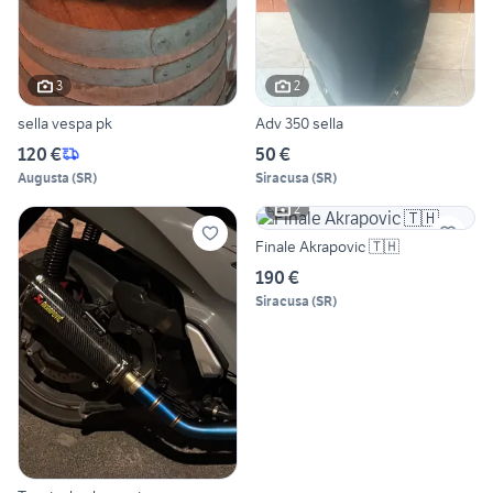
3
2
sella vespa pk
Adv 350 sella
120 €
50 €
Augusta
(
SR
)
Siracusa
(
SR
)
2
Finale Akrapovic 🇹🇭
190 €
Siracusa
(
SR
)